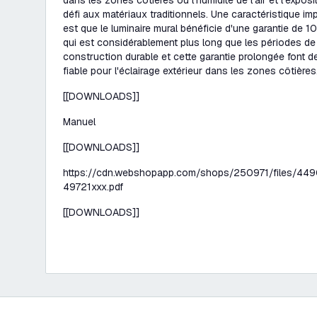
dans les zones côtières où l'humidité de l'air et l'expos
défi aux matériaux traditionnels. Une caractéristique im
est que le luminaire mural bénéficie d'une garantie de 1
qui est considérablement plus long que les périodes de 
construction durable et cette garantie prolongée font d
fiable pour l'éclairage extérieur dans les zones côtières
[[DOWNLOADS]]
Manuel
[[DOWNLOADS]]
https://cdn.webshopapp.com/shops/250971/files/449
49721xxx.pdf
[[DOWNLOADS]]