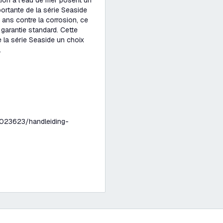
ition à l'eau de mer posent un
portante de la série Seaside
0 ans contre la corrosion, ce
garantie standard. Cette
e la série Seaside un choix
.
023623/handleiding-