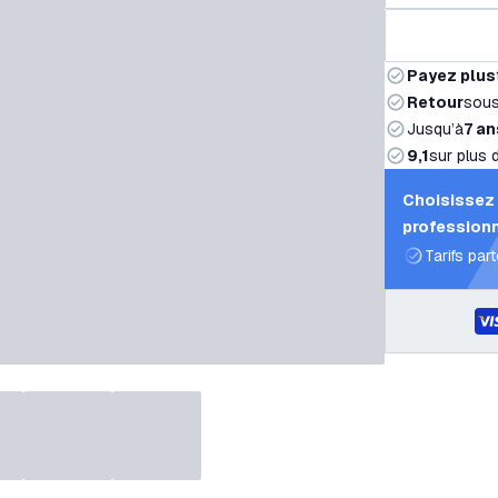
Payez plus
Retour
sou
Jusqu’à
7 an
9,1
sur plus 
Choisissez 
professionn
Tarifs par