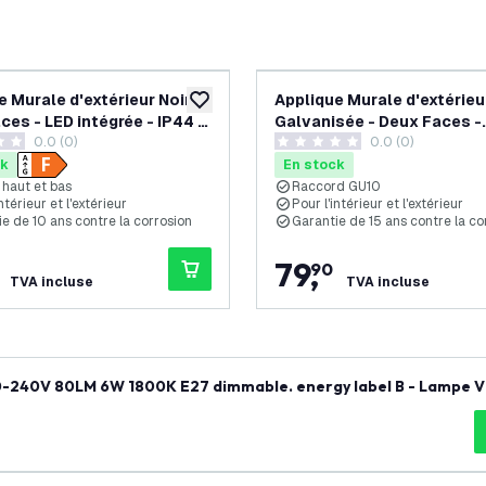
e Murale d'extérieur Noire -
Applique Murale d'extérieu
souhaits
ajouter à la liste de souhaits
ces - LED intégrée - IP44 -
Galvanisée - Deux Faces -
0.0 (0)
0.0 (0)
ubi 2 - 10 ans de garantie
Raccord GU10 - IP44 - Can
 de notation
0 étoiles de notation
2 - 15 ans de garantie
ck
En stock
 haut et bas
Raccord GU10
ntérieur et l'extérieur
Pour l'intérieur et l'extérieur
e de 10 ans contre la corrosion
Garantie de 15 ans contre la co
79
,
90
TVA incluse
TVA incluse
0-240V 80LM 6W 1800K E27 dimmable. energy label B - Lampe V