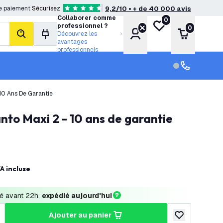
e paiement
Sécurisez
9,2/10 • + de 40 000 avis
4.6 étoiles de notation
Collaborer comme
0
Ma liste de souhait
professionnel ?
0
Compte
Panier
Découvrez les
rechercher
avantages
professionnels
Service clien
Service clien
 10 Ans De Garantie
anto Maxi 2 - 10 ans de garantie
A incluse
 avant 22h, 
expédié aujourd'hui
ajouter au panier
a quantité
ugmenter la quantité
ajouter à la lis