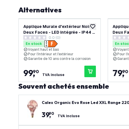
Alternatives
Applique Murale d'extérieur Noire -
Appliqu
ajouter à la liste de 
Deux Faces - LED intégrée - IP44 -
Deux Fa
0.0 (0)
Canto 2 - 10 ans de garantie
Canto K
0 étoiles de notation
0 étoiles
En stock
En sto
Voyant haut et bas
Voyant
Pour l'intérieur et l'extérieur
Pour l'i
Garantie de 10 ans contre la corrosion
Garanti
99
,
79
,
90
90
TVA incluse
Souvent achetés ensemble
Calex Organic Evo Rose Led XXL Range 22
ge
39
,
90
TVA incluse