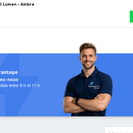
190 Lumen - Ambre
vantage
lez-nous
ible entre 9 h et 17 h