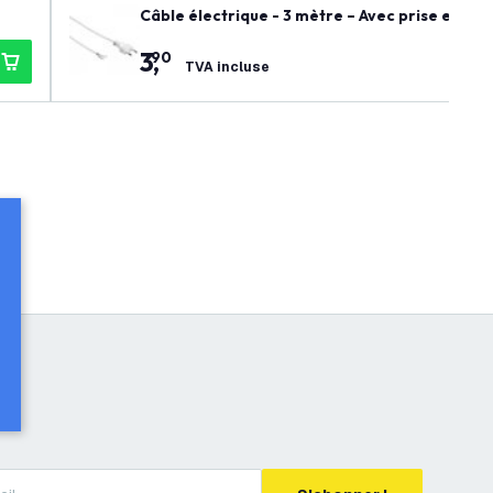
Câble électrique - 3 mètre – Avec prise euro
3
,
90
TVA incluse