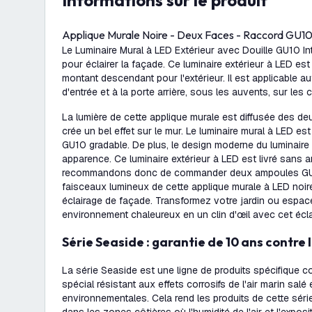
Informations sur le produit
Applique Murale Noire - Deux Faces - Raccord GU10 
Le Luminaire Mural à LED Extérieur avec Douille GU10 In
pour éclairer la façade. Ce luminaire extérieur à LED es
montant descendant pour l'extérieur. Il est applicable au
d'entrée et à la porte arrière, sous les auvents, sur les c
La lumière de cette applique murale est diffusée des de
crée un bel effet sur le mur. Le luminaire mural à LED 
GU10 gradable. De plus, le design moderne du luminaire m
apparence. Ce luminaire extérieur à LED est livré sans
recommandons donc de commander deux ampoules GU1
faisceaux lumineux de cette applique murale à LED noir
éclairage de façade. Transformez votre jardin ou espac
environnement chaleureux en un clin d'œil avec cet écla
Série Seaside : garantie de 10 ans contre 
La série Seaside est une ligne de produits spécifique
spécial résistant aux effets corrosifs de l'air marin salé
environnementales. Cela rend les produits de cette série