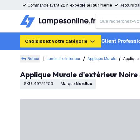
Commandé avant 22 h,
expédié
le
jour
même
Retours da
Client Professi
Choisissez votre catégorie
Retour
Luminaire Interieur
Applique Murale
Applique 
Applique Murale d'extérieur Noir
SKU
:
49721203
Marque
:
Nordlux