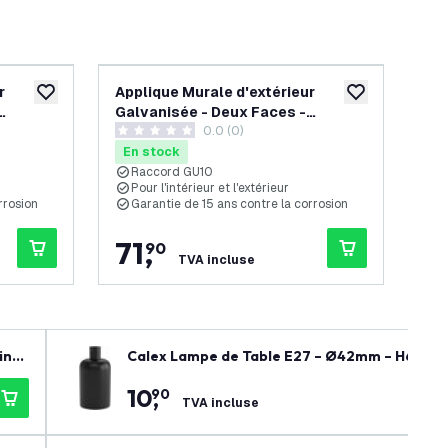
r
Applique Murale d'extérieur
App
ajouter à la liste de souhaits
ajouter à la list
Galvanisée - Deux Faces -
- R
0.0 (0)
to Maxi
Raccord GU10 - IP44 - Canto Maxi
Max
0 étoiles de notation
0 ét
Kubi 2 - 15 ans de garantie
En stock
En
Raccord GU10
R
Pour l'intérieur et l'extérieur
P
rrosion
Garantie de 15 ans contre la corrosion
P
71
,
6
90
TVA incluse
inta
Calex Lampe de Table E27 – Ø42mm – H63mm 
10
,
90
TVA incluse