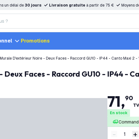
ns un délai de
30 jours
Livraison gratuite
à partir de 75 €
Moyens d
onnel
Promotions
Murale D'extérieur Noire - Deux Faces - Raccord GU10 - IP44 - Canto Maxi 2 -
e - Deux Faces - Raccord GU10 - IP44 - C
71
,
90
TV
En stock
Commandé
-
+
Diminuer l
A