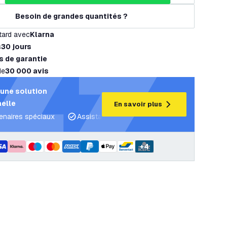
Besoin de grandes quantités ?
tard avec
Klarna
s
30 jours
s de garantie
de
30 000 avis
une solution
elle
En savoir plus
tenaires spéciaux
Assistance projet et plans d’éclairage
C
+
4