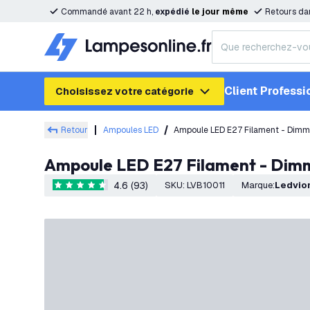
Commandé avant 22 h,
expédié
le
jour
même
Retours da
Client Professi
Choisissez votre catégorie
Retour
Ampoules LED
Ampoule LED E27 Filament - Dim
4.6 (93)
SKU
:
LVB10011
Marque
:
Ledvio
4.6 étoiles de notation