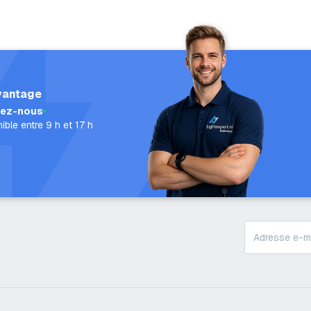
vantage
lez-nous
ible entre 9 h et 17 h