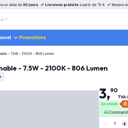
ns un délai de
30 jours
Livraison gratuite
à partir de 75 €
Moyens d
onnel
Promotions
Ampoule LED E27 Filament - Dimmable - 7.5W - 2100K - 806 Lumen
mable - 7.5W - 2100K - 806 Lumen
n
3
,
90
TVA i
En stock
Commandé
-
+
Diminuer l
A