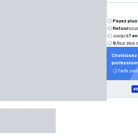
Payez plus
Retour
sou
Jusqu’à
7 an
9,1
sur plus 
Choisissez 
professionn
Tarifs par