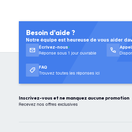
Besoin d'aide ?
Notre équipe est heureuse de vous aider da
Écrivez-nous
Appe
Réponse sous 1 jour ouvrable
Dispon
FAQ
Trouvez toutes les réponses ici
Inscrivez-vous et ne manquez aucune promotion
Recevez nos offres exclusives