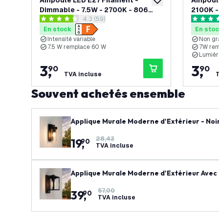
Ampoule LED E27 Filament -
Ampoule L
ajouter à la liste de 
Dimmable - 7.5W - 2700K - 806
2100K 
ouvrir le tiroir des avis
4.3 (59)
Lumen
4.3 étoiles de notation
4.8 étoil
En stock
En sto
Intensité variable
Non gr
7.5 W remplace 60 W
7W re
Lumièr
3
,
3
,
90
90
TVA incluse
T
Souvent achetés ensemble
Applique Murale Moderne d'Extérieur - Noir
28,43
19
,
90
TVA incluse
Applique Murale Moderne d'Extérieur Avec 
57,00
39
,
90
TVA incluse