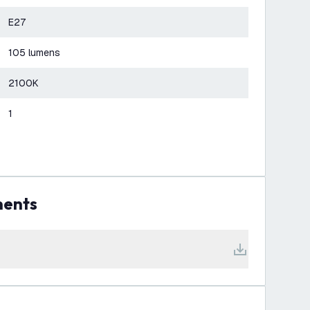
E27
105 lumens
2100K
1
ments