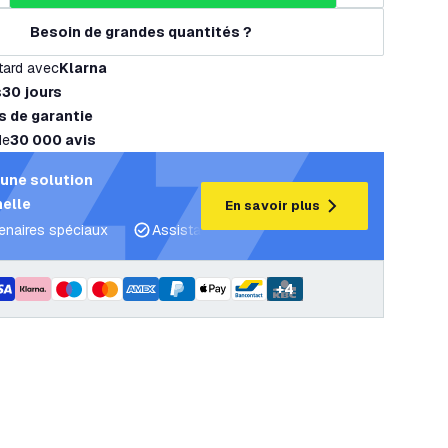
Besoin de grandes quantités ?
tard avec
Klarna
s
30 jours
s de garantie
de
30 000 avis
une solution
elle
En savoir plus
tenaires spéciaux
Assistance projet et plans d’éclairage
C
+
4