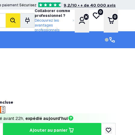
e paiement
Sécurisez
9,2/10 • + de 40 000 avis
4.6 étoiles de notation
Collaborer comme
0
Ma liste de souhait
professionnel ?
0
Compte
Panier
Découvrez les
rechercher
avantages
professionnels
Service clien
Service clien
ncluse
 avant 22h, 
expédié aujourd'hui
ajouter au panier
a quantité
ugmenter la quantité
ajouter à la lis