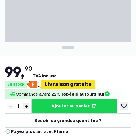
99
,
90
TVA incluse
Livraison gratuite
En stock
Commandé avant 22h, 
expédié aujourd'hui
-
+
ajouter au panier
Diminuer la quantité
Augmenter la quantité
ajouter 
Besoin de grandes quantités ?
Payez plus
tard avec
Klarna