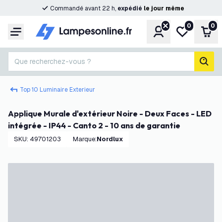
Commandé avant 22 h,
expédié
le
jour
même
0
0
Compte
Ma liste de s
Pani
Menu
Que recherchez-vous ?
rech
Top 10 Luminaire Exterieur
Applique Murale d'extérieur Noire - Deux Faces - LED
intégrée - IP44 - Canto 2 - 10 ans de garantie
SKU
:
49701203
Marque
:
Nordlux