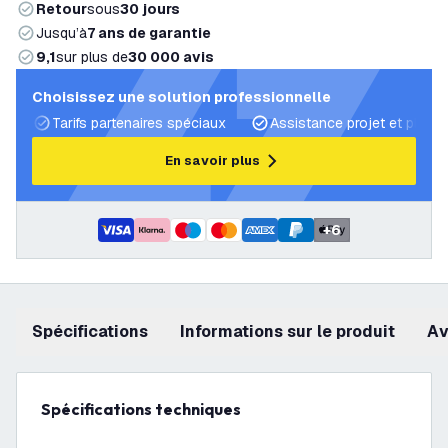
Retour
sous
30 jours
Jusqu’à
7 ans de garantie
9,1
sur plus de
30 000 avis
Choisissez une solution professionnelle
Tarifs partenaires spéciaux
Assistance projet et plans 
En savoir plus
+
6
Spécifications
Informations sur le produit
a
Spécifications techniques