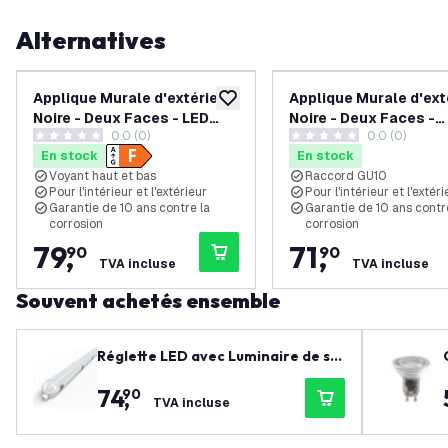
Alternatives
Applique Murale d'extérieur
Applique Murale d'ext
ajouter à la liste de souhaits
Noire - Deux Faces - LED
Noire - Deux Faces -
0.0 (0)
0.0 (0)
intégrée - IP44 - Canto Kubi
Raccord GU10 - IP44 -
0 étoiles de notation
0 étoiles de notation
En stock
En stock
2 - 10 ans de garantie
Canto Maxi 2 - 10 ans
Voyant haut et bas
Raccord GU10
garantie
Pour l'intérieur et l'extérieur
Pour l'intérieur et l'extéri
Garantie de 10 ans contre la
Garantie de 10 ans contr
corrosion
corrosion
79
,
71
,
90
90
TVA incluse
TVA incluse
Souvent achetés ensemble
Réglette LED avec Luminaire de se
cours 150cm - 3CCT (4000K / 5000
74
,
90
K / 6500K) - IP66 - Powerswitch (50
TVA incluse
W / 42W / 35W / 28W) - 150 lm/W - L
edvion Driver - Garantie de 5 ans