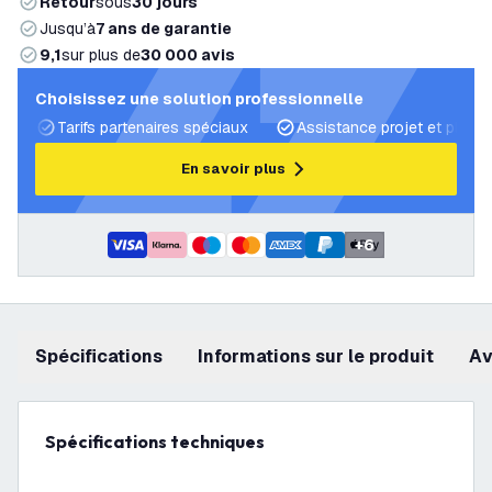
Retour
sous
30 jours
Jusqu’à
7 ans de garantie
9,1
sur plus de
30 000 avis
Choisissez une solution professionnelle
Tarifs partenaires spéciaux
Assistance projet et plans 
En savoir plus
+
6
Spécifications
Informations sur le produit
a
Spécifications techniques