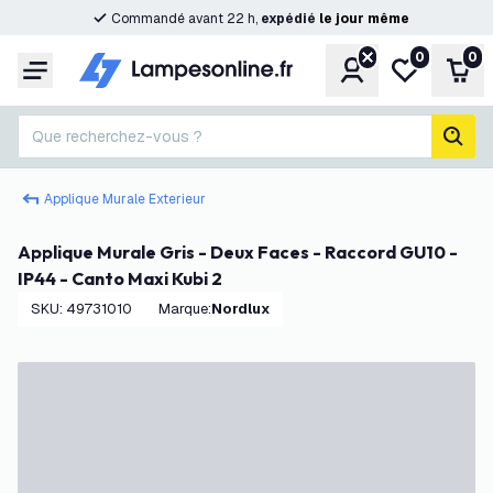
Commandé avant 22 h,
expédié
le
jour
même
0
0
Compte
Ma liste de s
Pani
Menu
Que recherchez-vous ?
rech
Applique Murale Exterieur
Applique Murale Gris - Deux Faces - Raccord GU10 -
IP44 - Canto Maxi Kubi 2
SKU
:
49731010
Marque
:
Nordlux