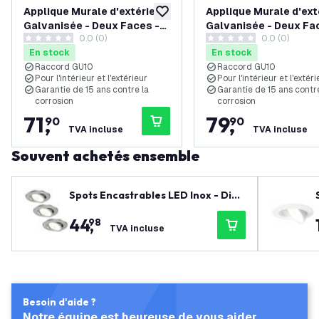
Applique Murale d'extérieur
Applique Murale d'ext
ajouter à la liste de souhaits
Galvanisée - Deux Faces -
Galvanisée - Deux Fa
0.0 (0)
0.0 (0)
Raccord GU10 - IP44 -
Raccord GU10 - IP44 -
0 étoiles de notation
0 étoiles de notation
En stock
En stock
Canto Maxi Kubi 2 - 15 ans
Canto Maxi 2 - 15 ans
Raccord GU10
Raccord GU10
de garantie
garantie
Pour l'intérieur et l'extérieur
Pour l'intérieur et l'extéri
Garantie de 15 ans contre la
Garantie de 15 ans contre
corrosion
corrosion
71
,
79
,
90
90
TVA incluse
TVA incluse
Souvent achetés ensemble
Spots Encastrables LED Inox - Dim
mable - IP65 - 7W - CCT - ø90mm -
44
,
98
5 ans de garantie - Convient pour l
TVA incluse
a salle de bain
Besoin d'aide ?
Notre équipe est heureuse de vous aider