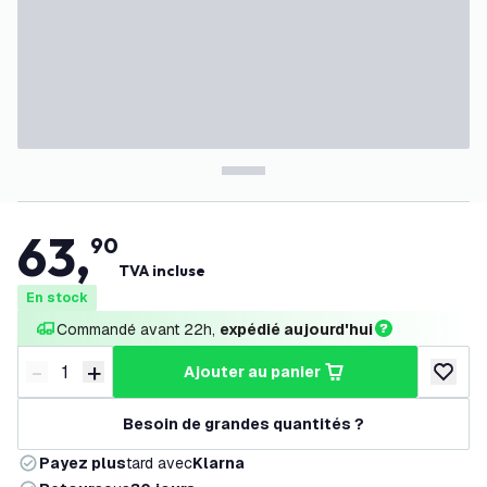
63
,
90
TVA incluse
En stock
Commandé avant 22h, 
expédié aujourd'hui
-
+
ajouter au panier
Diminuer la quantité
Augmenter la quantité
ajouter 
Besoin de grandes quantités ?
Payez plus
tard avec
Klarna