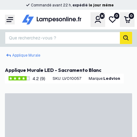
Commandé avant 22 h,
expédié
le
jour
même
0
0
Compte
Ma liste de s
Pani
Menu
Que recherchez-vous ?
rech
Applique Murale
Applique Murale LED - Sacramento Blanc
4.2 (9)
SKU
:
LVO10057
Marque
:
Ledvion
4.2 étoiles de notation