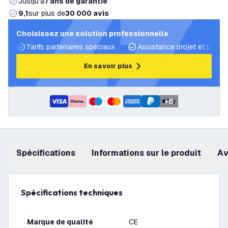
Jusqu’à
7 ans de garantie
9,1
sur plus de
30 000 avis
Choisissez une solution professionnelle
Tarifs partenaires spéciaux
Assistance projet et plans 
En savoir plus
+
6
Spécifications
Informations sur le produit
a
Spécifications techniques
Marque de qualité
CE