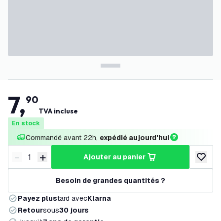
7
,
90
TVA incluse
En stock
Commandé avant 22h, 
expédié aujourd'hui
-
+
ajouter au panier
Diminuer la quantité
Augmenter la quantité
ajouter 
Besoin de grandes quantités ?
Payez plus
tard avec
Klarna
Retour
sous
30 jours