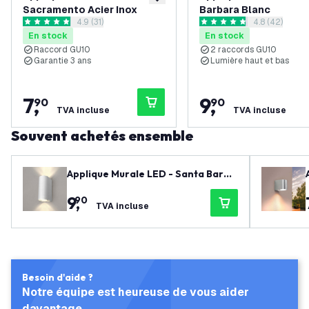
ajouter à la liste de souhaits
Sacramento Acier Inox
Barbara Blanc
ouvrir le tiroir des avis
4.9 (31)
ouvrir le tiro
4.8 (42)
4.9 étoiles de notation
4.8 étoiles de notation
En stock
En stock
Raccord GU10
2 raccords GU10
Garantie 3 ans
Lumière haut et bas
7
,
9
,
90
90
TVA incluse
TVA incluse
Souvent achetés ensemble
Applique Murale LED - Santa Barba
ra Blanc
9
,
90
TVA incluse
Besoin d'aide ?
Notre équipe est heureuse de vous aider
davantage