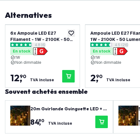
Alternatives
6x Ampoule LED E27
Ampoule LED E27 Fila
ajouter à la liste de souhaits
Filament - 1W - 2100K - 50
1W - 2100K - 50 Lumen
ouvrir le tiroir des avis
4.8 (6)
ouvrir le tiro
4.5 (26)
Lumen - Clair
4.8 étoiles de notation
4.5 étoiles de notation
En stock
En stock
1W
1W
Non dimmable
Non dimmable
12
,
2
,
90
90
TVA incluse
TVA incluse
Souvent achetés ensemble
20m Guirlande Guinguette LED + c
âble de connexion 3m - IP65 - Liabl
84
,
90
e - Avec 20 lampes LED
TVA incluse