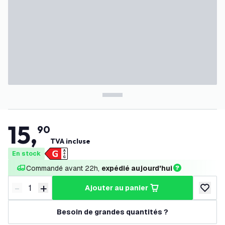
15
,
90
TVA incluse
En stock
Commandé avant 22h, 
expédié aujourd'hui
-
+
ajouter au panier
Diminuer la quantité
Augmenter la quantité
ajouter 
Besoin de grandes quantités ?