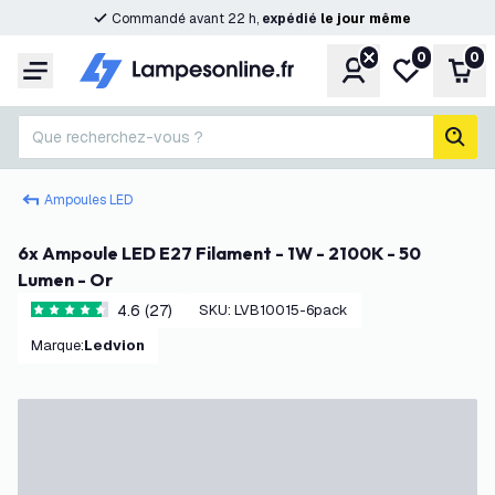
Commandé avant 22 h,
expédié
le
jour
même
0
0
Compte
Ma liste de s
Pani
Menu
Que recherchez-vous ?
rech
Ampoules LED
6x Ampoule LED E27 Filament - 1W - 2100K - 50
Lumen - Or
4.6 (27)
SKU
:
LVB10015-6pack
4.6 étoiles de notation
Marque
:
Ledvion