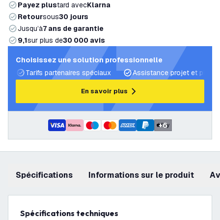
Payez plus
tard avec
Klarna
Retour
sous
30 jours
Jusqu’à
7 ans de garantie
9,1
sur plus de
30 000 avis
Choisissez une solution professionnelle
Tarifs partenaires spéciaux
Assistance projet et plans 
En savoir plus
+
6
Spécifications
Informations sur le produit
a
Spécifications techniques