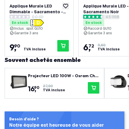
Applique Murale LED
Applique Murale LED -
ajouter à la liste de souhaits
Dimmable - Sacramento -
Sacramento Noir
0.0 (0)
ouvrir le tiro
4.5 (158)
3W - 2700K - Noir
0 étoiles de notation
4.5 étoiles de notation
En stock
En stock
Inclus : spot GU10
Raccord GU10
Garantie 3 ans
Garantie 3 ans
9
,
6
,
90
72
9,60
TVA incluse
TVA incluse
Souvent achetés ensemble
Projecteur LED 100W - Osram Chip
LED - 12.000 Lumen - 6500K
27,90
16
,
90
TVA incluse
Besoin d'aide ?
Notre équipe est heureuse de vous aider