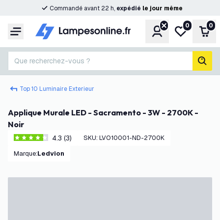
Commandé avant 22 h,
expédié
le
jour
même
0
0
Compte
Ma liste de s
Pani
Menu
Que recherchez-vous ?
rech
Top 10 Luminaire Exterieur
Applique Murale LED - Sacramento - 3W - 2700K -
Noir
4.3 (3)
SKU
:
LVO10001-ND-2700K
4.3 étoiles de notation
Marque
:
Ledvion