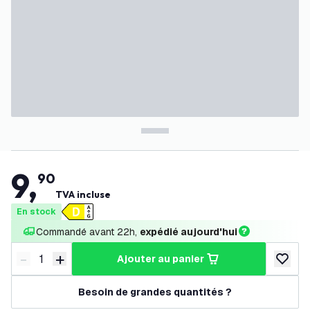
9
,
90
TVA incluse
En stock
Commandé avant 22h, 
expédié aujourd'hui
-
+
ajouter au panier
Diminuer la quantité
Augmenter la quantité
ajouter 
Besoin de grandes quantités ?