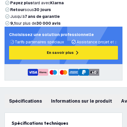
Payez plus
tard avec
Klarna
Retour
sous
30 jours
Jusqu’à
7 ans de garantie
9,1
sur plus de
30 000 avis
Choisissez une solution professionnelle
Tarifs partenaires spéciaux
Assistance projet et plans 
En savoir plus
+
6
Spécifications
Informations sur le produit
a
Spécifications techniques