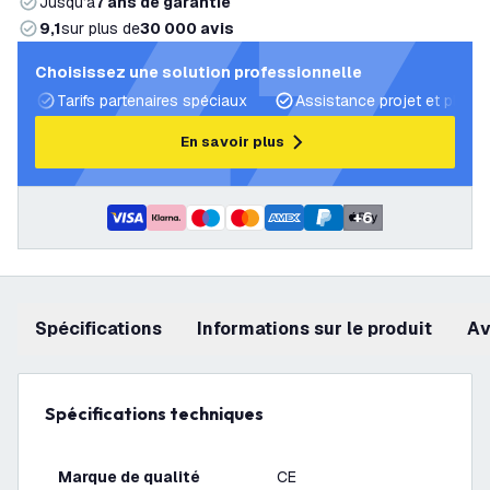
Jusqu’à
7 ans de garantie
9,1
sur plus de
30 000 avis
Choisissez une solution professionnelle
Tarifs partenaires spéciaux
Assistance projet et plans 
En savoir plus
+
6
Spécifications
Informations sur le produit
a
Spécifications techniques
Marque de qualité
CE