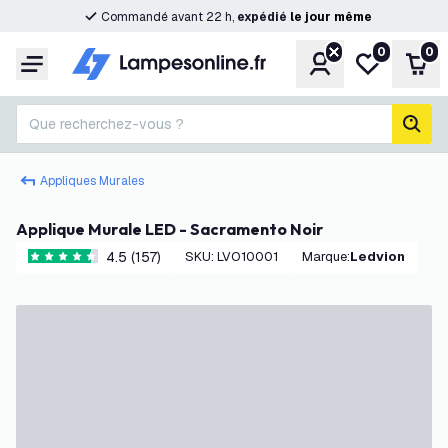
Commandé avant 22 h,
expédié
le
jour
même
0
0
Compte
Ma liste de s
Pani
Menu
Que recherchez-vous ?
rech
Appliques Murales
Applique Murale LED - Sacramento Noir
4.5 (157)
SKU
:
LVO10001
Marque
:
Ledvion
4.5 étoiles de notation