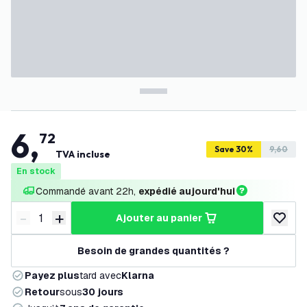
6
,
72
Save 30%
9,60
TVA incluse
En stock
Commandé avant 22h, 
expédié aujourd'hui
-
+
ajouter au panier
Diminuer la quantité
Augmenter la quantité
ajouter 
Besoin de grandes quantités ?
Payez plus
tard avec
Klarna
Retour
sous
30 jours