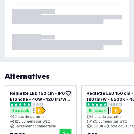
Alternatives
Réglette LED 150 cm - IP65
Réglette LED 150 cm -
ajouter à la liste de souhaits
Étanche - 40W - 120 lm/W -
120 lm/W - 6500K - 
ouvrir le tiroir des avis
5.0 (2)
ouvrir le tiroi
4.9 (12)
4000K - Raccordable -
Lumen
5 étoiles de notation
4.9 étoiles de notation
En stock
En stock
garantie de 3 ans
3 ans de garantie
2 ans de garantie
125 Lumens par Watt
120 Lumens par Watt
Facilement connectable
6500K - (Code couleur 8