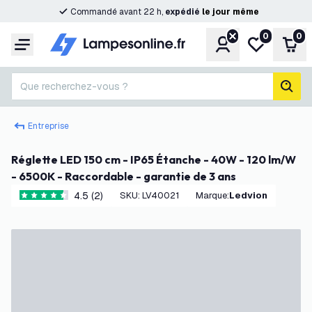
Commandé avant 22 h,
expédié
le
jour
même
0
0
Compte
Ma liste de s
Pani
Menu
Que recherchez-vous ?
rech
Entreprise
Réglette LED 150 cm - IP65 Étanche - 40W - 120 lm/W
- 6500K - Raccordable - garantie de 3 ans
4.5 (2)
SKU
:
LV40021
Marque
:
Ledvion
4.5 étoiles de notation