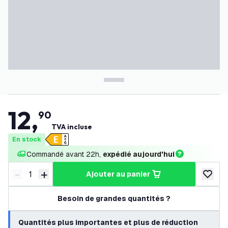
12
,
90
TVA incluse
En stock
Commandé avant 22h, 
expédié aujourd'hui
-
+
ajouter au panier
Diminuer la quantité
Augmenter la quantité
ajouter 
Besoin de grandes quantités ?
Quantités plus importantes et plus de réduction