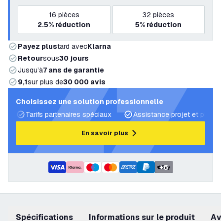
16
pièces
32
pièces
2.5%
réduction
5%
réduction
Payez plus
tard avec
Klarna
Retour
sous
30 jours
Jusqu’à
7 ans de garantie
9,1
sur plus de
30 000 avis
Choisissez une solution professionnelle
Tarifs partenaires spéciaux
Assistance projet et plans 
En savoir plus
+
6
Spécifications
Informations sur le produit
a