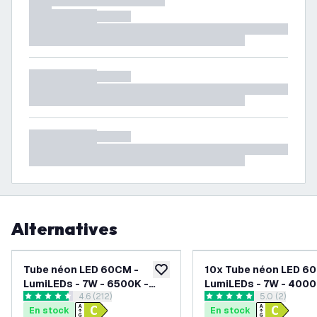
Alternatives
Tube néon LED 60CM -
10x Tube néon LED 6
ajouter à la liste de souhaits
LumiLEDs - 7W - 6500K -
LumiLEDs - 7W - 4000
ouvrir le tiroir des avis
4.6 (212)
ouvrir le tiroi
5.0 (2)
1120 Lumen - Haute
1120 Lumen - Haute
4.6 étoiles de notation
5 étoiles de notation
En stock
En stock
efficacité
efficacité