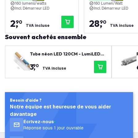
160 lumens/watts
160 Lumen/Watt
Incl. Démarreur LED
Incl. Démarreur LED
2
,
28
,
90
90
TVA incluse
TVA incluse
Souvent achetés ensemble
Tube néon LED 120CM - LumiLEDs -
12W - 4000K - 1920 Lumen - Haute
3
,
90
efficacité
TVA incluse
Besoin d'aide ?
Notre équipe est heureuse de vous aider
davantage
Écrivez-nous
Réponse sous 1 jour ouvrable