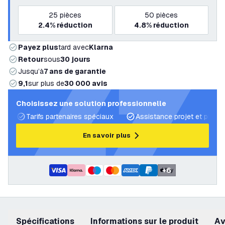
25
pièces
50
pièces
2.4%
réduction
4.8%
réduction
Payez plus
tard avec
Klarna
Retour
sous
30 jours
Jusqu’à
7 ans de garantie
9,1
sur plus de
30 000 avis
Choisissez une solution professionnelle
Tarifs partenaires spéciaux
Assistance projet et plans 
En savoir plus
+
6
Spécifications
Informations sur le produit
a