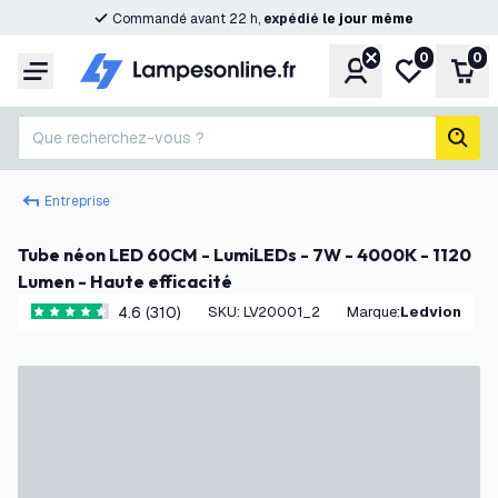
Commandé avant 22 h,
expédié
le
jour
même
0
0
Compte
Ma liste de s
Pani
Menu
Que recherchez-vous ?
rech
Entreprise
Tube néon LED 60CM - LumiLEDs - 7W - 4000K - 1120
Lumen - Haute efficacité
4.6 (310)
SKU
:
LV20001_2
Marque
:
Ledvion
4.6 étoiles de notation