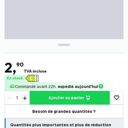
2
,
90
TVA incluse
En stock
Commandé avant 22h, 
expédié aujourd'hui
-
+
ajouter au panier
Diminuer la quantité
Augmenter la quantité
ajouter 
Besoin de grandes quantités ?
Quantités plus importantes et plus de réduction