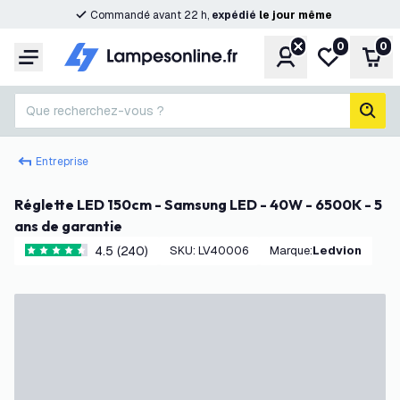
Commandé avant 22 h,
expédié
le
jour
même
0
0
Compte
Ma liste de s
Pani
Menu
Que recherchez-vous ?
rech
Entreprise
Réglette LED 150cm - Samsung LED - 40W - 6500K - 5
ans de garantie
4.5 (240)
SKU
:
LV40006
Marque
:
Ledvion
4.5 étoiles de notation