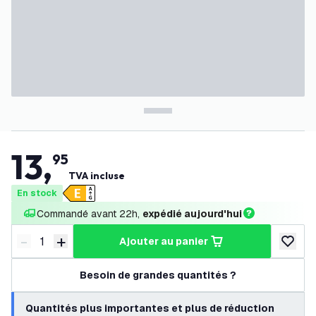
13
,
95
TVA incluse
En stock
Commandé avant 22h, 
expédié aujourd'hui
-
+
ajouter au panier
Diminuer la quantité
Augmenter la quantité
ajouter 
Besoin de grandes quantités ?
Quantités plus importantes et plus de réduction