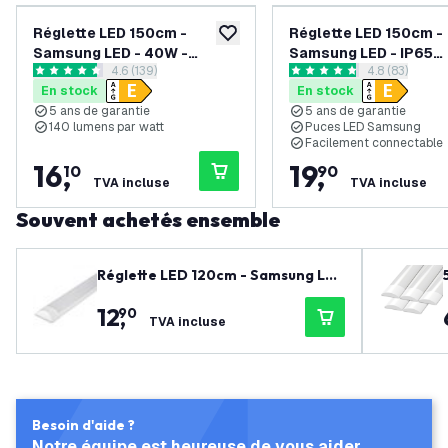
Réglette LED 150cm -
Réglette LED 150cm -
ajouter à la liste de souhaits
Samsung LED - 40W -
Samsung LED - IP65
ouvrir le tiroir des avis
4.6 (139)
ouvrir le tiroi
4.8 (83)
4000K - 5 ans de garantie
Étanche - 48W - 6500
4.6 étoiles de notation
4.8 étoiles de notation
En stock
En stock
130 lm/W - Raccordabl
5 ans de garantie
5 ans de garantie
ans de garantie
140 lumens par watt
Puces LED Samsung
Facilement connectable
16
,
19
,
10
90
TVA incluse
TVA incluse
Souvent achetés ensemble
Réglette LED 120cm - Samsung LE
D - 30W - 6500K - 5 ans de garanti
12
,
90
e
TVA incluse
Besoin d'aide ?
Notre équipe est heureuse de vous aider