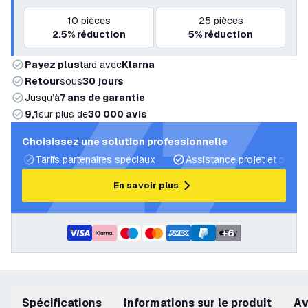
10
pièces
25
pièces
2.5%
réduction
5%
réduction
Payez plus
tard avec
Klarna
Retour
sous
30 jours
Jusqu’à
7 ans de garantie
9,1
sur plus de
30 000 avis
Choisissez une solution professionnelle
Tarifs partenaires spéciaux
Assistance projet et plans 
En savoir plus
+
6
Spécifications
Informations sur le produit
a