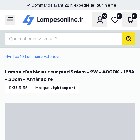
Commandé avant 22 h,
expédié
le
jour
même
0
0
Compte
Ma liste de s
Pani
Menu
Que recherchez-vous ?
rech
Top 10 Luminaire Exterieur
Lampe d'extérieur sur pied Salem - 9W - 4000K - IP54
- 30cm - Anthracite
SKU
:
5155
Marque
:
Lightexpert