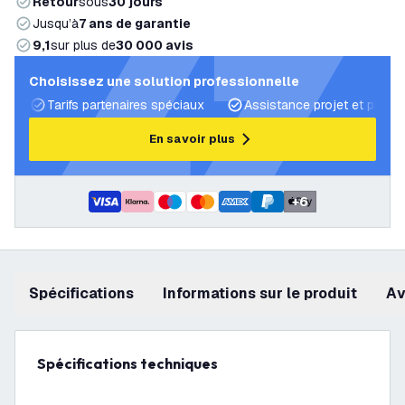
Retour
sous
30 jours
Jusqu’à
7 ans de garantie
9,1
sur plus de
30 000 avis
Choisissez une solution professionnelle
Tarifs partenaires spéciaux
Assistance projet et plans 
En savoir plus
+
6
Spécifications
Informations sur le produit
a
Spécifications techniques