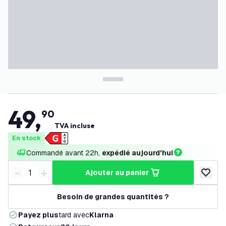
49
,
90
TVA incluse
En stock
Commandé avant 22h, 
expédié aujourd'hui
-
+
ajouter au panier
Diminuer la quantité
Augmenter la quantité
ajouter 
Besoin de grandes quantités ?
Payez plus
tard avec
Klarna