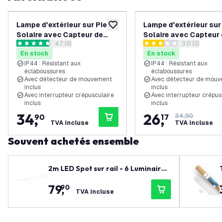
Lampe d'extérieur sur Pied
Lampe d'extérieur sur
ajouter à la liste de souhaits
Solaire avec Capteur de
Solaire avec Capteur
ouvrir le tiroir des avis
4.7 (6)
ouvrir le tiroi
3.0 (3)
Mouvement - Noir - IP44
Mouvement - Noir - I
4.7 étoiles de notation
3 étoiles de notation
En stock
En stock
IP44 : Résistant aux
IP44 : Résistant aux
éclaboussures
éclaboussures
Avec détecteur de mouvement
Avec détecteur de mou
inclus
inclus
Avec interrupteur crépusculaire
Avec interrupteur crépus
inclus
inclus
34
,
26
,
90
17
34,90
TVA incluse
TVA incluse
Souvent achetés ensemble
2m LED Spot sur rail - 6 Luminaires
- Dimmable - Rail Monophasé - Bla
79
,
90
nc
TVA incluse