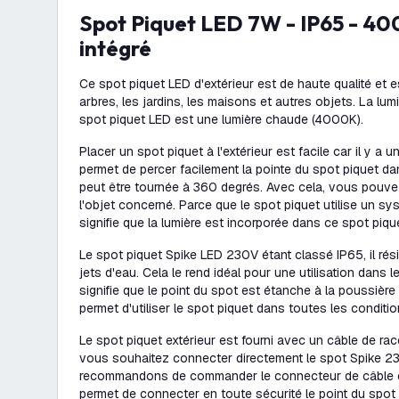
Spot Piquet LED 7W - IP65 - 4000K - LED
intégré
Ce spot piquet LED d'extérieur est de haute qualité et es
arbres, les jardins, les maisons et autres objets. La lum
spot piquet LED est une lumière chaude (4000K).
Placer un spot piquet à l'extérieur est facile car il y a u
permet de percer facilement la pointe du spot piquet dan
peut être tournée à 360 degrés. Avec cela, vous pouvez f
l'objet concerné. Parce que le spot piquet utilise un sy
signifie que la lumière est incorporée dans ce spot piqu
Le spot piquet Spike LED 230V étant classé IP65, il rés
jets d'eau. Cela le rend idéal pour une utilisation dans l
signifie que le point du spot est étanche à la poussièr
permet d'utiliser le spot piquet dans toutes les condit
Le spot piquet extérieur est fourni avec un câble de ra
vous souhaitez connecter directement le spot Spike 2
recommandons de commander le connecteur de câble 
permet de connecter en toute sécurité le point du spot