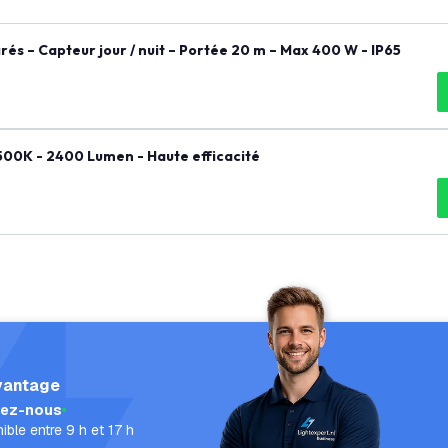
s – Capteur jour / nuit – Portée 20 m – Max 400 W - IP65
500K - 2400 Lumen - Haute efficacité
vantage
lez-nous
ible entre 9 h et 17 h