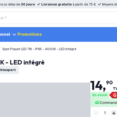
ns un délai de
30 jours
Livraison gratuite
à partir de 75 €
Moyens d
onnel
Promotions
Spot Piquet LED 7W - IP65 - 4000K - LED Intégré
K - LED intégré
ightexpert
14
,
90
TV
En stock
Commandé
-
+
Diminuer l
A