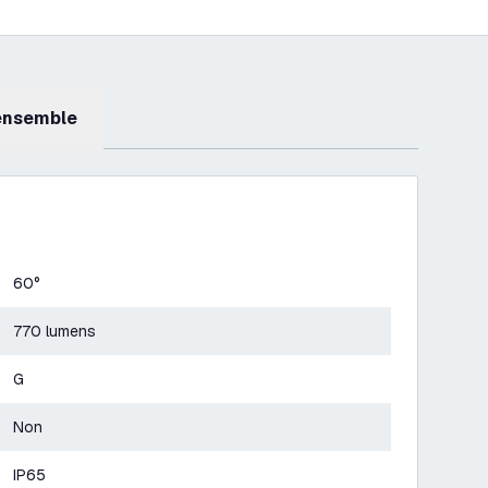
 ensemble
60°
770 lumens
G
Non
IP65