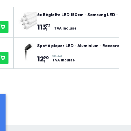
6x Réglette LED 150cm - Samsung LED - IP65 
tie
113
,
72
TVA incluse
Spot à piquer LED - Aluminium - Raccord GU10 
18,43
12
,
90
TVA incluse