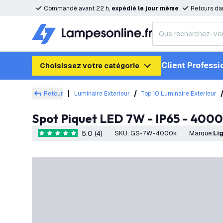
Commandé avant 22 h,
expédié
le
jour
même
Retours da
Client Professi
Choisissez votre catégorie
Retour
Luminaire Exterieur
Top 10 Luminaire Exterieur
Spot Piquet LED 7W - IP65 - 4000
5.0 (4)
SKU
:
GS-7W-4000k
Marque
:
L
5 étoiles de notation