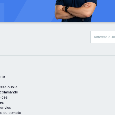
pte
sse oublié
e commande
e des
es
'envies
es du compte