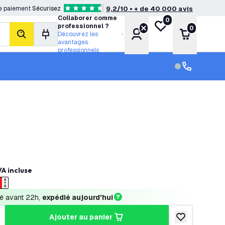
e paiement
Sécurisez
9,2/10 • + de 40 000 avis
4.6 étoiles de notation
Collaborer comme
0
Ma liste de souhait
professionnel ?
0
Compte
Panier
Découvrez les
rechercher
avantages
professionnels
Service clien
Service clien
A incluse
 avant 22h, 
expédié aujourd'hui
ajouter au panier
a quantité
ugmenter la quantité
ajouter à la lis