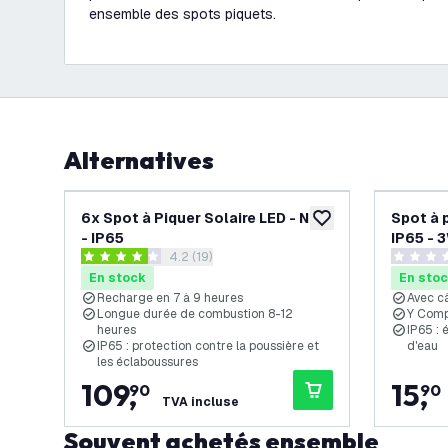
ensemble des spots piquets.
Alternatives
6x Spot à Piquer Solaire LED - Noir
Spot à 
ajouter à la liste de 
- IP65
IP65 - 
ouvrir le tiroir des avis
4.2 (19)
Noir
4.2 étoiles de notation
0 étoiles
En stock
En sto
Recharge en 7 à 9 heures
Avec c
Longue durée de combustion 8-12
Y Comp
heures
IP65 : 
IP65 : protection contre la poussière et
d'eau
les éclaboussures
109
,
15
,
90
90
TVA incluse
Souvent achetés ensemble