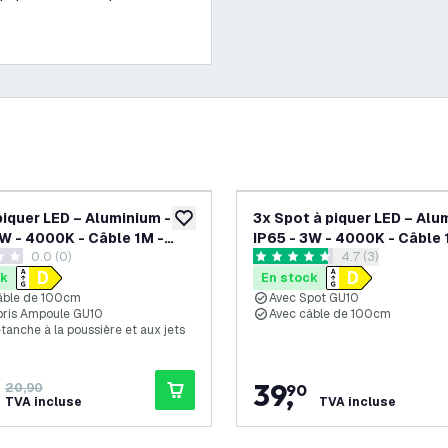
-
24
%
piquer LED – Aluminium -
3x Spot à piquer LED – Alu
souhaits
ajouter à la liste de souhaits
3W - 4000K - Câble 1M -
IP65 - 3W - 4000K - C
0.0 (0)
ouvrir le tiroir de
4.7 (3)
 de notation
4.7 étoiles de notation
ck
En stock
âble de 100cm
Avec Spot GU10
ris Ampoule GU10
Avec câble de 100cm
étanche à la poussière et aux jets
39
,
20,90
90
TVA incluse
TVA incluse