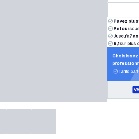
Payez plus
Retour
sou
Jusqu’à
7 an
9,1
sur plus 
Choisissez 
professionn
Tarifs par