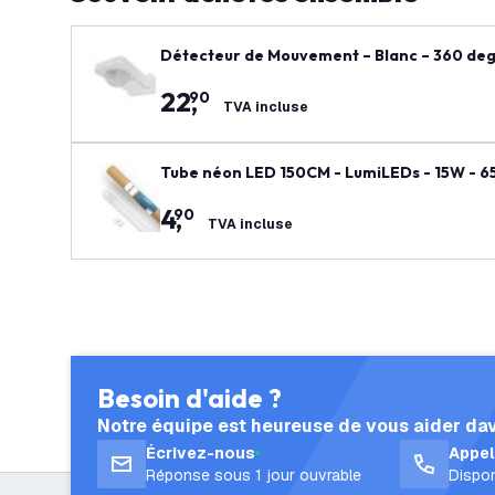
Détecteur de Mouvement – Blanc – 360 degré
22
,
90
TVA incluse
Tube néon LED 150CM - LumiLEDs - 15W - 6
4
,
90
TVA incluse
Besoin d'aide ?
Notre équipe est heureuse de vous aider da
Écrivez-nous
Appe
Réponse sous 1 jour ouvrable
Dispon