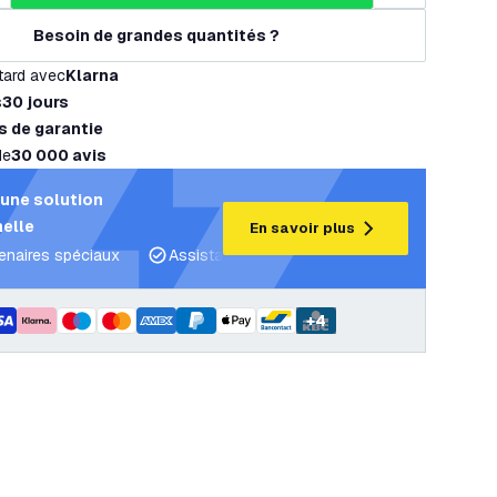
Besoin de grandes quantités ?
tard avec
Klarna
s
30 jours
s de garantie
de
30 000 avis
une solution
elle
En savoir plus
tenaires spéciaux
Assistance projet et plans d’éclairage
C
+
4