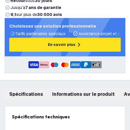
Retour
sous
30 jours
Jusqu’à
7 ans de garantie
9,1
sur plus de
30 000 avis
Choisissez une solution professionnelle
Tarifs partenaires spéciaux
Assistance projet et plans 
En savoir plus
+
6
Spécifications
Informations sur le produit
a
Spécifications techniques