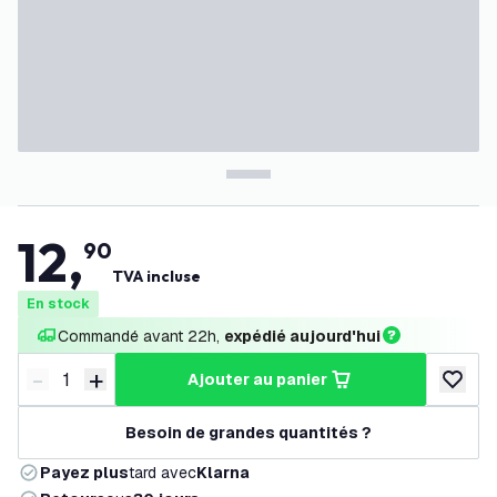
12
,
90
TVA incluse
En stock
Commandé avant 22h, 
expédié aujourd'hui
-
+
ajouter au panier
Diminuer la quantité
Augmenter la quantité
ajouter 
Besoin de grandes quantités ?
Payez plus
tard avec
Klarna