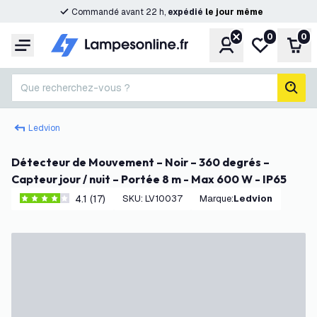
Commandé avant 22 h,
expédié
le
jour
même
0
0
Compte
Ma liste de s
Pani
Menu
Que recherchez-vous ?
rech
Ledvion
Détecteur de Mouvement – Noir – 360 degrés –
Capteur jour / nuit – Portée 8 m - Max 600 W - IP65
4.1 (17)
SKU
:
LV10037
Marque
:
Ledvion
4.1 étoiles de notation