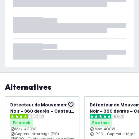
Alternatives
Détecteur de Mouvement –
Détecteur de Mouvem
ajouter à la liste de souhaits
Noir – 360 degrés – Capteur
Noir – 360 degrés – C
ouvrir le tiroir des avis
4.1 (7)
ouvrir le tiroi
5.0 (1)
jour / nuit – Portée 8 m
jour / nuit – Portée 8
4.1 étoiles de notation
5 étoiles de notation
En stock
En stock
Max. 400W
Max. 400W
Capteur infrarouge (PIR)
IP20 - Capteur intégré