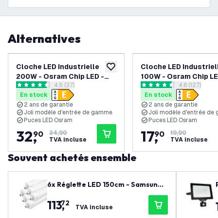
Alternatives
-
6
%
Cloche LED Industrielle
Cloche LED Industriel
ajouter à la liste de souhaits
200W - Osram Chip LED -
100W - Osram Chip LE
ouvrir le tiroir des avis
4.5 (37)
ouvrir le tiro
4.6 (127)
90° - 110Lm/W - 4000K -
90° - 110Lm/W - 6500
4.5 étoiles de notation
4.6 étoiles de notation
En stock
En stock
IP65 - 2 ans de garantie
IP65 - 2 ans de garant
2 ans de garantie
2 ans de garantie
Joli modèle d'entrée de gamme
Joli modèle d'entrée d
Puces LED Osram
Puces LED Osram
32
,
17
,
90
34,90
90
19,90
TVA incluse
TVA incluse
Souvent achetés ensemble
6x Réglette LED 150cm - Samsung L
ED - IP65 Étanche - 48W - 6500K -
113
,
72
130 lm/W - Raccordable - 5 ans de
TVA incluse
garantie