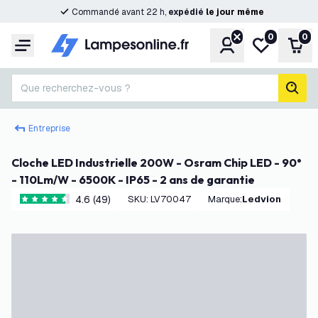
Commandé avant 22 h,
expédié
le
jour
même
0
0
Compte
Ma liste de s
Pani
Menu
Que recherchez-vous ?
rech
Entreprise
Cloche LED Industrielle 200W - Osram Chip LED - 90°
- 110Lm/W - 6500K - IP65 - 2 ans de garantie
4.6 (49)
SKU
:
LV70047
Marque
:
Ledvion
4.6 étoiles de notation