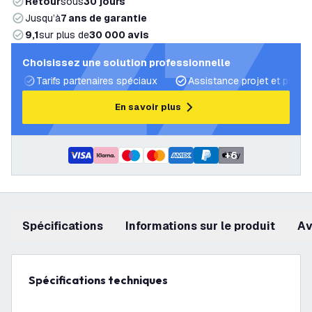
Retour
sous
30 jours
Jusqu’à
7 ans de garantie
9,1
sur plus de
30 000 avis
Choisissez une solution professionnelle
Tarifs partenaires spéciaux
Assistance projet et plans 
En savoir plus
+
6
Spécifications
Informations sur le produit
a
Spécifications techniques