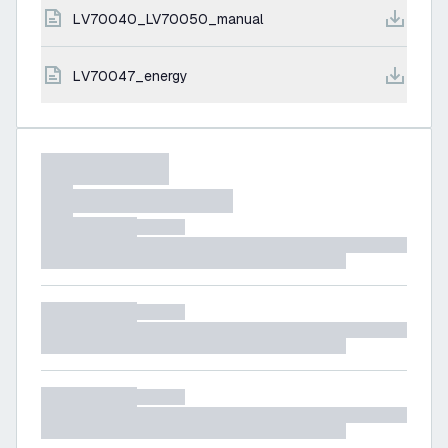
LV70040_LV70050_manual
LV70047_energy