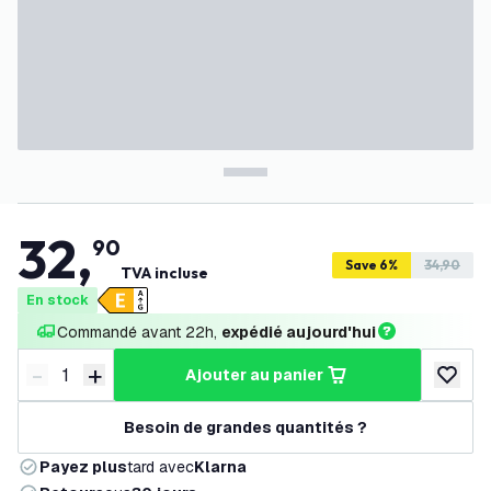
32
,
90
Save 6%
34,90
TVA incluse
En stock
Commandé avant 22h, 
expédié aujourd'hui
-
+
ajouter au panier
Diminuer la quantité
Augmenter la quantité
ajouter 
Besoin de grandes quantités ?
Payez plus
tard avec
Klarna