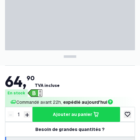
64
,
90
TVA incluse
En stock
Commandé avant 22h, 
expédié aujourd'hui
-
+
ajouter au panier
Diminuer la quantité
Augmenter la quantité
ajouter 
Besoin de grandes quantités ?