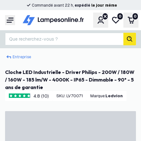
Commandé avant 22 h,
expédié
le
jour
même
0
0
Compte
Ma liste de s
Pani
Menu
Que recherchez-vous ?
rech
Entreprise
Cloche LED Industrielle - Driver Philips - 200W / 180W
/ 160W - 185 lm/W - 4000K - IP65 - Dimmable - 90° - 5
ans de garantie
4.8 (10)
SKU
:
LV70071
Marque
:
Ledvion
4.8 étoiles de notation