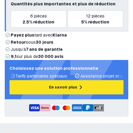
Quantités plus importantes et plus de réduction
6
pièces
12
pièces
2.5%
réduction
5%
réduction
Payez plus
tard avec
Klarna
Retour
sous
30 jours
Jusqu’à
7 ans de garantie
9,1
sur plus de
30 000 avis
Choisissez une solution professionnelle
Tarifs partenaires spéciaux
Assistance projet et plans 
En savoir plus
+
6