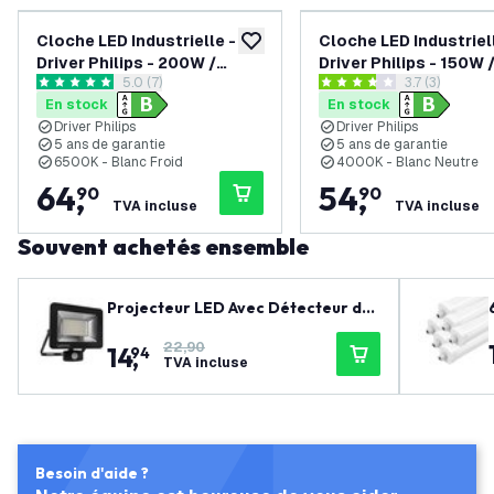
Cloche LED Industrielle -
Cloche LED Industriel
ajouter à la liste de souhaits
Driver Philips - 200W /
Driver Philips - 150W
ouvrir le tiroir des avis
5.0 (7)
ouvrir le tiroi
3.7 (3)
180W / 160W - 185 lm/W -
/ 110W - 185 lm/W - 4
5 étoiles de notation
3.7 étoiles de notation
En stock
En stock
6500K - IP65 - Dimmable -
IP65 - Dimmable - 90° 
Driver Philips
Driver Philips
90° - 5 ans de garantie
ans de garantie
5 ans de garantie
5 ans de garantie
6500K - Blanc Froid
4000K - Blanc Neutre
64
,
54
,
90
90
TVA incluse
TVA incluse
Souvent achetés ensemble
Projecteur LED Avec Détecteur de
Mouvement 50W - Osram Chip LED
22,90
14
,
- 4000K
94
TVA incluse
Besoin d'aide ?