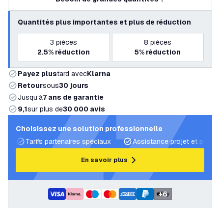
Quantités plus importantes et plus de réduction
3
pièces
8
pièces
2.5%
réduction
5%
réduction
Payez plus
tard avec
Klarna
Retour
sous
30 jours
Jusqu’à
7 ans de garantie
9,1
sur plus de
30 000 avis
Choisissez une solution professionnelle
Tarifs partenaires spéciaux
Assistance projet et plans 
En savoir plus
+
6