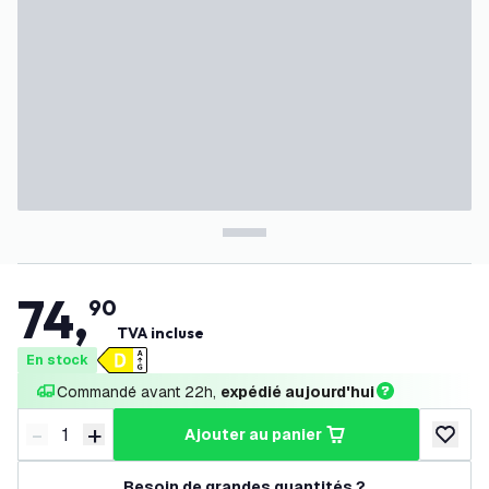
74
,
90
TVA incluse
En stock
Commandé avant 22h, 
expédié aujourd'hui
-
+
ajouter au panier
Diminuer la quantité
Augmenter la quantité
ajouter 
Besoin de grandes quantités ?