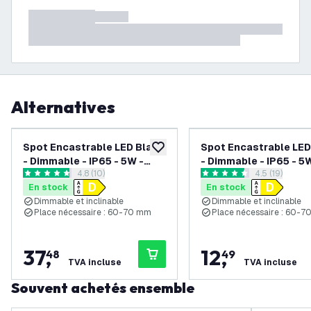
Alternatives
Spot Encastrable LED Blanc
Spot Encastrable LED
ajouter à la liste de souhaits
- Dimmable - IP65 - 5W -
- Dimmable - IP65 - 5
ouvrir le tiroir des avis
4.8 (10)
ouvrir le tiroi
4.5 (19)
CCT - ø74mm - 5 ans de
CCT - ø74mm - 5 ans 
4.8 étoiles de notation
4.5 étoiles de notation
En stock
En stock
garantie - Convient pour la
garantie - Convient p
Dimmable et inclinable
Dimmable et inclinable
salle de bain
salle de bain
Place nécessaire : 60-70 mm
Place nécessaire : 60-
37
,
12
,
48
49
TVA incluse
TVA incluse
Souvent achetés ensemble