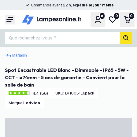
Commandé avant 22 h,
expédié
le
jour
même
0
0
Compte
Ma liste de s
Pani
Menu
Que recherchez-vous ?
rech
Magasin
Spot Encastrable LED Blanc - Dimmable - IP65 - 5W -
CCT - ø74mm - 5 ans de garantie - Convient pour la
salle de bain
4.4 (56)
SKU
:
LV10051_6pack
4.4 étoiles de notation
Marque
:
Ledvion