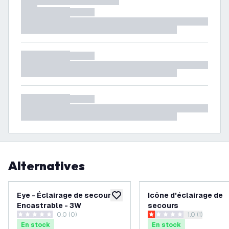
Alternatives
Eye - Éclairage de secours
Icône d'éclairage de
ajouter à la liste de souhaits
Encastrable - 3W
secours
0.0 (0)
ouvrir le tiroi
1.0 (1)
0 étoiles de notation
1 étoiles de notation
En stock
En stock