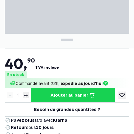
40
,
90
TVA incluse
En stock
Commandé avant 22h, 
expédié aujourd'hui
-
+
ajouter au panier
Diminuer la quantité
Augmenter la quantité
ajouter 
Besoin de grandes quantités ?
Payez plus
tard avec
Klarna
Retour
sous
30 jours