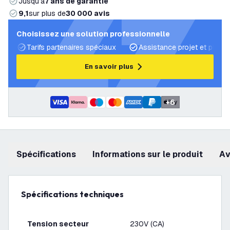
Jusqu’à
7 ans de garantie
9,1
sur plus de
30 000 avis
Choisissez une solution professionnelle
Tarifs partenaires spéciaux
Assistance projet et plans 
En savoir plus
+
6
Spécifications
Informations sur le produit
a
Spécifications techniques
Tension secteur
230V (CA)