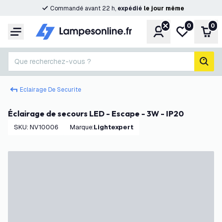
Commandé avant 22 h,
expédié
le
jour
même
0
0
Compte
Ma liste de s
Pani
Menu
Que recherchez-vous ?
rech
Eclairage De Securite
Éclairage de secours LED - Escape - 3W - IP20
SKU
:
NV10006
Marque
:
Lightexpert