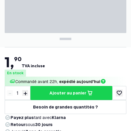
1
,
90
TVA incluse
En stock
Commandé avant 22h, 
expédié aujourd'hui
-
+
ajouter au panier
Diminuer la quantité
Augmenter la quantité
ajouter 
Besoin de grandes quantités ?
Payez plus
tard avec
Klarna
Retour
sous
30 jours