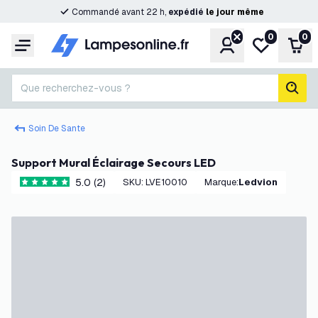
Commandé avant 22 h,
expédié
le
jour
même
0
0
Compte
Ma liste de s
Pani
Menu
Que recherchez-vous ?
rech
Soin De Sante
Support Mural Éclairage Secours LED
5.0 (2)
SKU
:
LVE10010
Marque
:
Ledvion
5 étoiles de notation