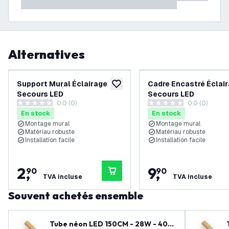
Alternatives
Support Mural Éclairage
Cadre Encastré Éclai
ajouter à la liste de souhaits
Secours LED
Secours LED
0.0 (0)
0.0 (0)
0 étoiles de notation
0 étoiles de notation
En stock
En stock
Montage mural
Montage mural
Matériau robuste
Matériau robuste
Installation facile
Installation facile
2
,
9
,
90
90
TVA incluse
TVA incluse
Souvent achetés ensemble
Tube néon LED 150CM - 28W - 400