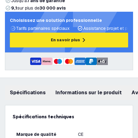
Jusqu’à
7 ans de garantie
9,1
sur plus de
30 000 avis
Choisissez une solution professionnelle
Tarifs partenaires spéciaux
Assistance projet et plans 
En savoir plus
+
6
Spécifications
Informations sur le produit
a
Spécifications techniques
Marque de qualité
CE