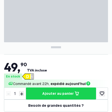
49
,
90
TVA incluse
En stock
Commandé avant 22h, 
expédié aujourd'hui
-
+
ajouter au panier
Diminuer la quantité
Augmenter la quantité
ajouter 
Besoin de grandes quantités ?