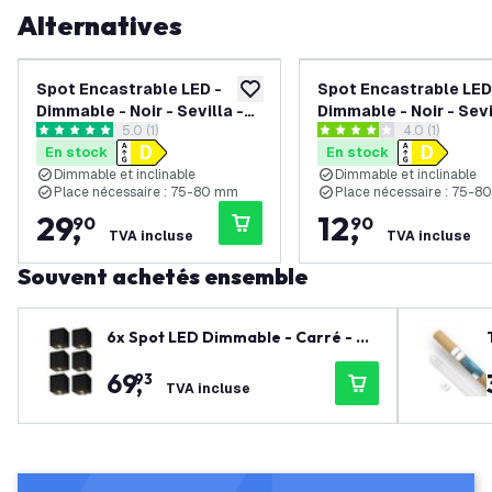
Alternatives
Spot Encastrable LED -
Spot Encastrable LED
ajouter à la liste de souhaits
Dimmable - Noir - Sevilla -
Dimmable - Noir - Sevi
ouvrir le tiroir des avis
5.0 (1)
ouvrir le tiroi
4.0 (1)
3W - 4000K - 92mm - Carré
3W - 4000K - 92mm - 
5 étoiles de notation
4 étoiles de notation
En stock
En stock
- 3 pièces
Dimmable et inclinable
Dimmable et inclinable
Place nécessaire : 75-80 mm
Place nécessaire : 75-
29
,
12
,
90
90
TVA incluse
TVA incluse
Souvent achetés ensemble
6x Spot LED Dimmable - Carré - No
ir - 3W - 2700K - Inclinable - IP20
69
,
93
TVA incluse