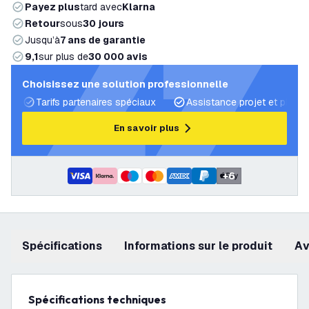
Payez plus
tard avec
Klarna
Retour
sous
30 jours
Jusqu’à
7 ans de garantie
9,1
sur plus de
30 000 avis
Choisissez une solution professionnelle
Tarifs partenaires spéciaux
Assistance projet et plans 
En savoir plus
+
6
Spécifications
Informations sur le produit
a
Spécifications techniques