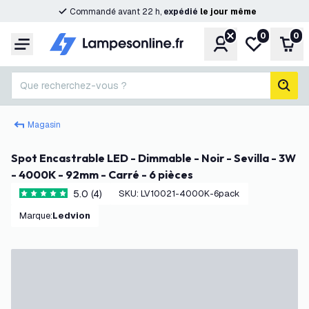
Commandé avant 22 h,
expédié
le
jour
même
0
0
Compte
Ma liste de s
Pani
Menu
Que recherchez-vous ?
rech
Magasin
Spot Encastrable LED - Dimmable - Noir - Sevilla - 3W
- 4000K - 92mm - Carré - 6 pièces
5.0 (4)
SKU
:
LV10021-4000K-6pack
5 étoiles de notation
Marque
:
Ledvion