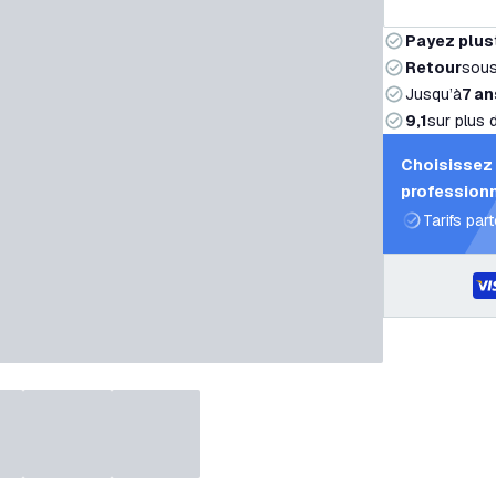
Payez plus
Retour
sou
Jusqu’à
7 an
9,1
sur plus 
Choisissez 
professionn
Tarifs par