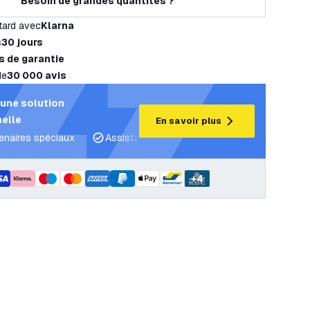
Besoin de grandes quantités ?
tard avec
Klarna
s
30 jours
s de garantie
de
30 000 avis
une solution
elle
En savoir plus
tenaires spéciaux
Assistance projet et plans d’éclairage
C
+
4