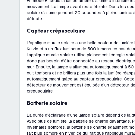
En mode B, seule la lampe arrière s'allume à intensité ré
mouvement. La lampe avant reste éteinte. Dans les deu
solaire s'allume pendant 20 secondes à pleine luminos
détecté.
Capteur crépusculaire
L'applique murale solaire a une belle couleur de lumiè
Kelvin et a un flux lumineux de 500 lumens en cas de 
l'applique murale solaire utilise pleinement l'énergie sola
donc pas besoin d'être connectée au réseau électrique, i
mur. Ensuite, la lampe s'allumera automatiquement à 50
nuit tombera et ne brillera plus une fois la lumière réapp
automatiquement grâce au capteur crépusculaire. Cette 
détecteur de mouvement est équipée d'un détecteur d
crépusculaire.
Batterie solaire
La durée d'éclairage d'une lampe solaire dépend de la qua
Avec plus de lumière, la batterie se charge davantage. 
hivernales sombres, la batterie se charge également moi
fait plus sombre en hiver, ce qui fait que l'applique mur