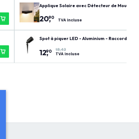
Applique Solaire avec Détecteur de Mouvemen
20
,
90
TVA incluse
Spot à piquer LED - Aluminium - Raccord GU10 
18,43
12
,
90
TVA incluse