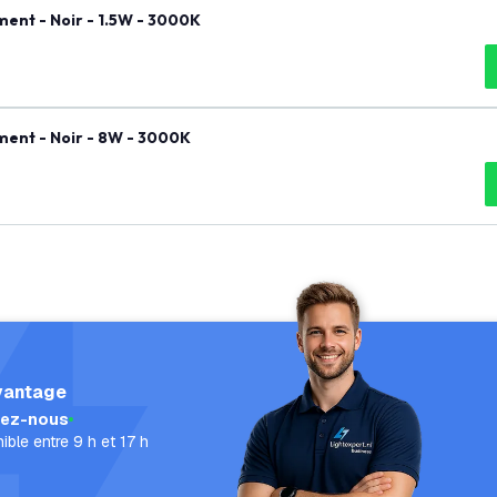
ent - Noir - 1.5W - 3000K
ment - Noir - 8W - 3000K
vantage
lez-nous
ible entre 9 h et 17 h