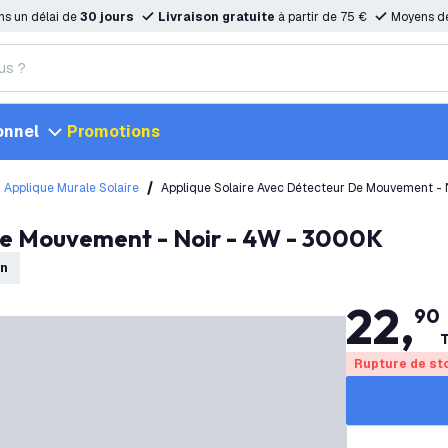
ns un délai de
30 jours
Livraison gratuite
à partir de 75 €
Moyens d
onnel
Promotions
Applique Murale Solaire
Applique Solaire Avec Détecteur De Mouvement -
 de Mouvement - Noir - 4W - 3000K
on
22
,
90
T
Rupture de st