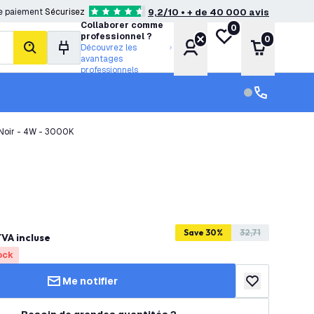
e paiement
Sécurisez
9,2/10 • + de 40 000 avis
4.6 étoiles de notation
Collaborer comme
0
Ma liste de souhait
professionnel ?
0
Compte
Panier
Découvrez les
rechercher
avantages
professionnels
Service clien
Service clien
 Noir - 4W - 3000K
Save 30%
32,71
VA incluse
ock
Me notifier
ajouter à la lis