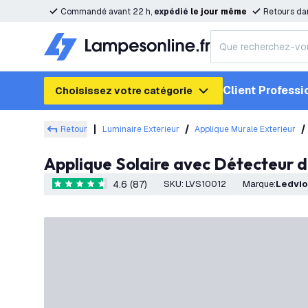
Commandé avant 22 h,
expédié
le
jour
même
Retours da
Client Professi
Choisissez votre catégorie
Retour
Luminaire Exterieur
Applique Murale Exterieur
Applique Solaire avec Détecteur
4.6 (87)
SKU
:
LVS10012
Marque
:
Ledvi
4.6 étoiles de notation