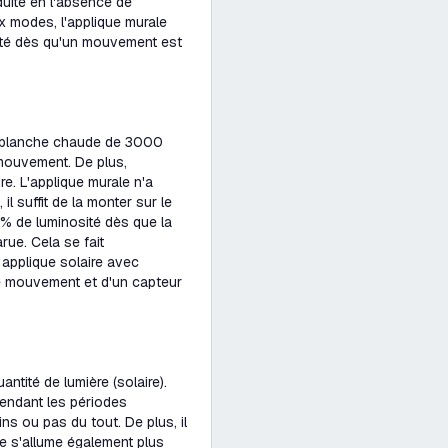
duite en l'absence de
x modes, l'applique murale
ité dès qu'un mouvement est
re blanche chaude de 3000
mouvement. De plus,
ire. L'applique murale n'a
l suffit de la monter sur le
 % de luminosité dès que la
arue. Cela se fait
applique solaire avec
e mouvement et d'un capteur
ntité de lumière (solaire).
Pendant les périodes
ns ou pas du tout. De plus, il
ale s'allume également plus