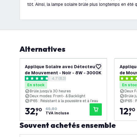
tôt. Ainsi, la lampe solaire brûle plus longtemps en été q
Alternatives
-
50
%
Applique Solaire avec Détecteur
Appliqu
ajouter à la liste de 
de Mouvement - Noir - 8W - 3000K
de Mouv
ouvrir le tiroir des avis
4.7 (83)
4.7 étoiles de notation
4.2 étoil
En stock
En sto
Brûle jusqu'à 30 heures
Deux F
Deux modes: Front- & Backlight
Brûle j
IP65 : Résistant à la poussière et à l'eau
IP65 : 
32
,
12
,
90
65,80
90
TVA incluse
Souvent achetés ensemble