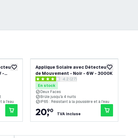
ecteur
Applique Solaire avec Détecteur
App
ajouter à la liste de souhaits
ajouter à la list
 -
de Mouvement - Noir - 6W - 3000K
de
s avis
ouvrir le tiroir des avis
4.2 (27)
30
4.2 étoiles de notation
4.7 
En stock
En
Deux Faces
B
t
Brûle jusqu'à 4 nuits
D
t à l'eau
IP65 : Résistant à la poussière et à l'eau
I
20
,
3
90
TVA incluse