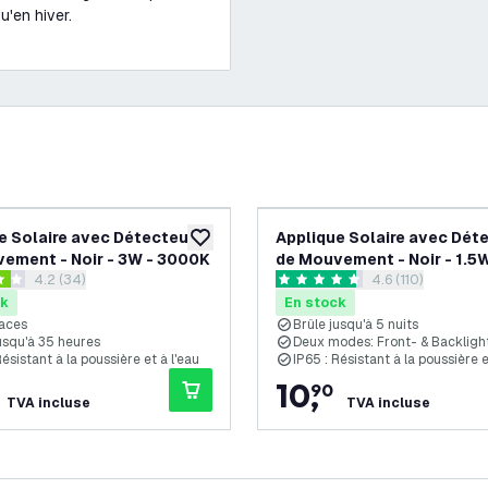
u'en hiver.
e Solaire avec Détecteur
Applique Solaire avec Dét
souhaits
ajouter à la liste de souhaits
ement - Noir - 3W - 3000K
de Mouvement - Noir - 1.5W
ouvrir le tiroir des avis
4.2 (34)
ouvrir le tiroir de
4.6 (110)
3000K
es de notation
4.6 étoiles de notation
ck
En stock
aces
Brûle jusqu'à 5 nuits
usqu'à 35 heures
Deux modes: Front- & Backligh
Résistant à la poussière et à l'eau
IP65 : Résistant à la poussière e
10
,
90
TVA incluse
TVA incluse