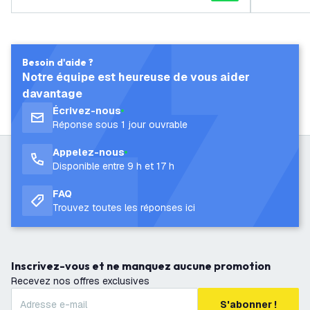
e Vintage
Besoin d'aide ?
Notre équipe est heureuse de vous aider
davantage
Écrivez-nous
Réponse sous 1 jour ouvrable
Appelez-nous
Disponible entre 9 h et 17 h
FAQ
Trouvez toutes les réponses ici
Inscrivez-vous et ne manquez aucune promotion
Recevez nos offres exclusives
S'abonner !