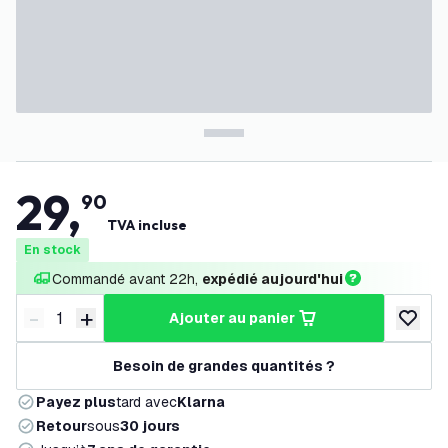
29
,
90
TVA incluse
En stock
Commandé avant 22h, 
expédié aujourd'hui
-
+
ajouter au panier
Diminuer la quantité
Augmenter la quantité
ajouter 
Besoin de grandes quantités ?
Payez plus
tard avec
Klarna
Retour
sous
30 jours