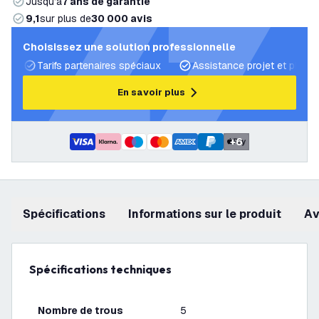
Jusqu’à
7 ans de garantie
9,1
sur plus de
30 000 avis
Choisissez une solution professionnelle
Tarifs partenaires spéciaux
Assistance projet et plans 
En savoir plus
+
6
Spécifications
Informations sur le produit
a
Spécifications techniques
Nombre de trous
5