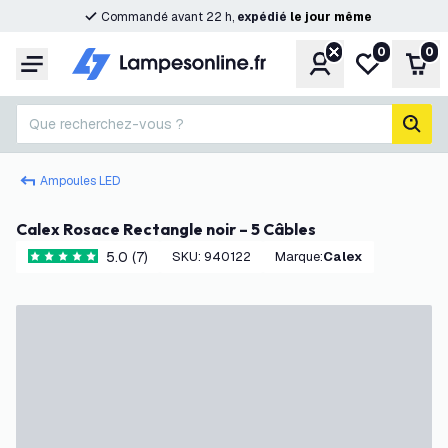
Commandé avant 22 h,
expédié
le
jour
même
0
0
Compte
Ma liste de s
Pani
Menu
Que recherchez-vous ?
rech
Ampoules LED
Calex Rosace Rectangle noir – 5 Câbles
5.0 (7)
SKU
:
940122
Marque
:
Calex
5 étoiles de notation