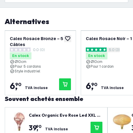
Alternatives
Calex Rosace Bronze – 5
Calex Rosace Noir – 1
ajouter à la liste de souhaits
Câbles
0.0 (0)
ouvrir le tiroi
5.0 (3)
0 étoiles de notation
5 étoiles de notation
En stock
En stock
Ø10cm
Ø10cm
Pour 5 cordons
Pour 1 cordon
Style industriel
6
,
6
,
90
90
TVA incluse
TVA incluse
Souvent achetés ensemble
Calex Organic Evo Rose Led XXL Ra
nge 220-240V 80LM 6W 1800K E2
39
,
90
7 dimmable. energy label B - Lamp
TVA incluse