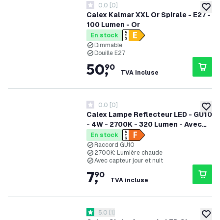
0.0
[
0
]
0 étoiles de notation
ajoute
Calex Kalmar XXL Or Spirale - E27 -
100 Lumen - Or
En stock
Dimmable
Douille E27
50
,
90
TVA incluse
0.0
[
0
]
0 étoiles de notation
ajoute
Calex Lampe Reflecteur LED - GU10
- 4W - 2700K - 320 Lumen - Avec
Capteur
En stock
Raccord GU10
2700K: Lumière chaude
Avec capteur jour et nuit
7
,
90
TVA incluse
ouvrir le tiroir des avis
5.0
[
1
]
5 étoiles de notation
ajoute