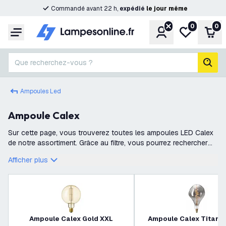
Commandé avant 22 h,
expédié
le
jour
même
0
0
Compte
Ma liste de s
Pani
Menu
Que recherchez-vous ?
rech
Ampoules Led
Ampoule Calex
Sur cette page, vous trouverez toutes les ampoules LED Calex
de notre assortiment. Grâce au filtre, vous pourrez rechercher
votre ampoule LED Calex préférée !
Afficher plus
Ampoule Calex Gold XXL
Ampoule Calex Titani