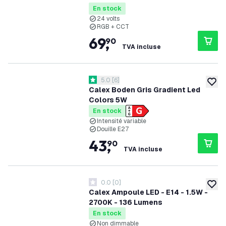
Prêt a l'emploi - Bluetooth Mesh
En stock
24 volts
RGB + CCT
69
,
90
TVA incluse
ouvrir le tiroir des avis
5.0
[
6
]
5 étoiles de notation
ajoute
Calex Boden Gris Gradient Led
Colors 5W
En stock
Intensité variable
Douille E27
43
,
90
TVA incluse
0.0
[
0
]
0 étoiles de notation
ajoute
Calex Ampoule LED - E14 - 1.5W -
2700K - 136 Lumens
En stock
Non dimmable