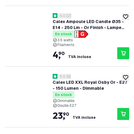
ouvrir le tiroir des avis
5.0
[
2
]
5 étoiles de notation
ajoute
Calex Ampoule LED Candle Ø35 -
E14 - 250 Lm - Or Finish - Lampe
Vintage
En stock
3.5 watts
Filaments
4
,
90
TVA incluse
ouvrir le tiroir des avis
5.0
[
6
]
5 étoiles de notation
ajoute
Calex LED XXL Royal Osby Or - E27
- 150 Lumen - Dimmable
En stock
Dimmable
Douille E27
23
,
90
TVA incluse