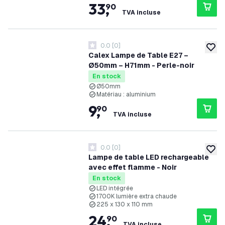
33
,
90
TVA incluse
0.0
[
0
]
0 étoiles de notation
ajoute
Calex Lampe de Table E27 –
Ø50mm – H71mm - Perle-noir
En stock
Ø50mm
Matériau : aluminium
9
,
90
TVA incluse
0.0
[
0
]
0 étoiles de notation
ajoute
Lampe de table LED rechargeable
avec effet flamme - Noir
En stock
LED intégrée
1700K lumière extra chaude
225 x 130 x 110 mm
24
,
90
TVA incluse