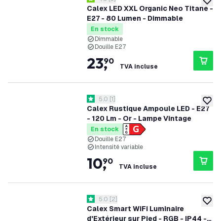
4.3 étoiles de notation
ajoute
Calex LED XXL Organic Neo Titane -
E27 - 80 Lumen - Dimmable
En stock
Dimmable
Douille E27
23
,
90
TVA incluse
ouvrir le tiroir des avis
5.0
[
1
]
5 étoiles de notation
ajoute
Calex Rustique Ampoule LED - E27
- 120 Lm - Or - Lampe Vintage
En stock
Douille E27
Intensité variable
10
,
90
TVA incluse
ouvrir le tiroir des avis
5.0
[
2
]
5 étoiles de notation
ajoute
Calex Smart WiFi Luminaire
d'Extérieur sur Pied - RGB - IP44 -