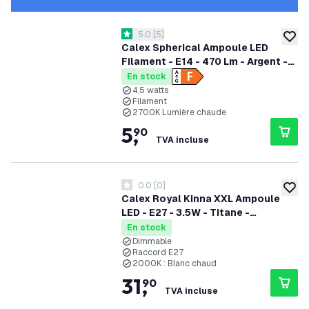
ouvrir le tiroir des avis
5.0
[
5
]
5 étoiles de notation
ajoute
Calex Spherical Ampoule LED
Filament - E14 - 470 Lm - Argent -
Lampe Vintage
En stock
4,5 watts
Filament
2700K Lumière chaude
5
,
90
TVA incluse
0.0
[
0
]
0 étoiles de notation
ajoute
Calex Royal Kinna XXL Ampoule
LED - E27 - 3.5W - Titane -
Dimmable
En stock
Dimmable
Raccord E27
2000K : Blanc chaud
31
,
90
TVA incluse