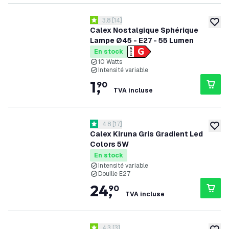
ouvrir le tiroir des avis
3.8
[
14
]
3.8 étoiles de notation
ajoute
Calex Nostalgique Sphérique
Lampe Ø45 - E27 - 55 Lumen
En stock
10 Watts
Intensité variable
1
,
90
TVA incluse
ouvrir le tiroir des avis
4.8
[
17
]
4.8 étoiles de notation
ajoute
Calex Kiruna Gris Gradient Led
Colors 5W
En stock
Intensité variable
Douille E27
24
,
90
TVA incluse
ouvrir le tiroir des avis
4.3
[
3
]