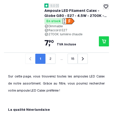
ouvrir le tiroir des avis
5.0
[
1
]
5 étoiles de notation
ajoute
Ampoule LED Filament Calex -
Globe G80 - E27 - 4.5W - 2700K -
470 Lumens
En stock
Dimmable
Raccord E27
2700K: lumière chaude
7
,
90
TVA incluse
1
2
...
18
Précédent
Suivant
Sur cette page, vous trouverez toutes les ampoules LED Calex
de notre assortiment. Grâce au filtre, vous pourrez rechercher
votre ampoule LED Calex préférée !
La qualité Néerlandaise