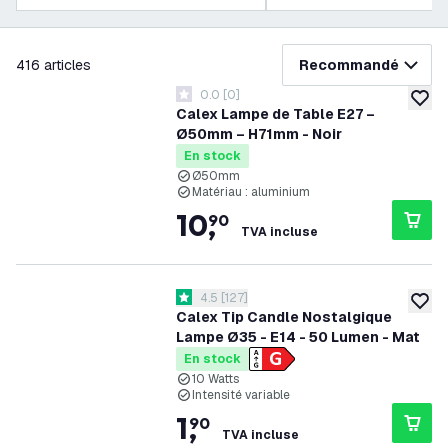
filtrer
416
articles
Recommandé
0.0
[
0
]
0 étoiles de notation
ajoute
Calex Lampe de Table E27 –
Ø50mm – H71mm - Noir
En stock
Ø50mm
Matériau : aluminium
10
,
90
TVA incluse
ouvrir le tiroir des avis
4.5
[
127
]
4.5 étoiles de notation
ajoute
Calex Tip Candle Nostalgique
Lampe Ø35 - E14 - 50 Lumen - Mat
En stock
10 Watts
Intensité variable
1
,
90
TVA incluse