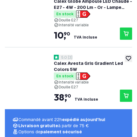
Calex Globe Ampoule LED Chaude -
E27 - 4W - 200 Lm - Or - Lampe
Vintage
En stock
Douille E27
Intensité variable
10
,
90
TVA incluse
ouvrir le tiroir des avis
5.0
[
3
]
5 étoiles de notation
ajoute
Calex Avesta Gris Gradient Led
Colors 5W
En stock
Intensité variable
Douille E27
38
,
90
TVA incluse
Commandé avant 22h
expédié aujourd'hui
Livraison gratuite
à partir de 75 €
Options de
paiement sécurisé