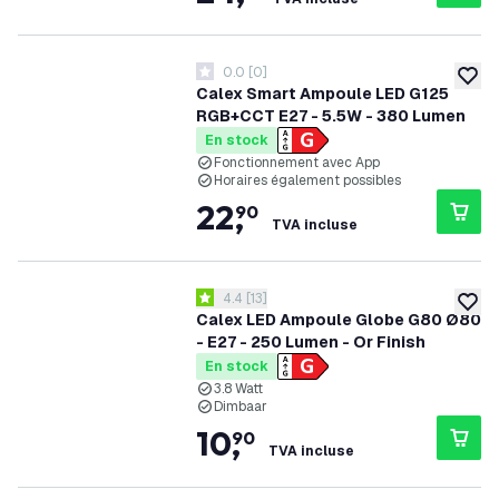
0.0
[
0
]
0 étoiles de notation
ajoute
Calex Smart Ampoule LED G125
RGB+CCT E27 - 5.5W - 380 Lumen
En stock
Fonctionnement avec App
Horaires également possibles
22
,
90
TVA incluse
ouvrir le tiroir des avis
4.4
[
13
]
4.4 étoiles de notation
ajoute
Calex LED Ampoule Globe G80 Ø80
- E27 - 250 Lumen - Or Finish
En stock
3.8 Watt
Dimbaar
10
,
90
TVA incluse