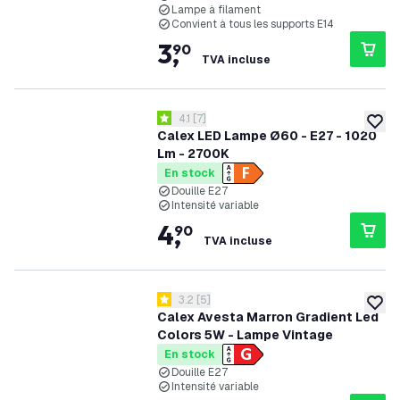
Lampe à filament
Convient à tous les supports E14
3
,
90
TVA incluse
ouvrir le tiroir des avis
4.1
[
7
]
4.1 étoiles de notation
ajoute
Calex LED Lampe Ø60 - E27 - 1020
Lm - 2700K
En stock
Douille E27
Intensité variable
4
,
90
TVA incluse
ouvrir le tiroir des avis
3.2
[
5
]
3.2 étoiles de notation
ajoute
Calex Avesta Marron Gradient Led
Colors 5W - Lampe Vintage
En stock
Douille E27
Intensité variable