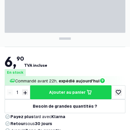
6
,
90
TVA incluse
En stock
Commandé avant 22h, 
expédié aujourd'hui
-
+
ajouter au panier
Diminuer la quantité
Augmenter la quantité
ajouter 
Besoin de grandes quantités ?
Payez plus
tard avec
Klarna
Retour
sous
30 jours