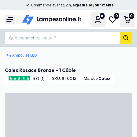
Commandé avant 22 h,
expédié
le
jour
même
0
0
Compte
Ma liste de s
Pani
Menu
Que recherchez-vous ?
rech
Ampoules LED
Calex Rosace Bronze – 1 Câble
5.0 (1)
SKU
:
940012
Marque
:
Calex
5 étoiles de notation