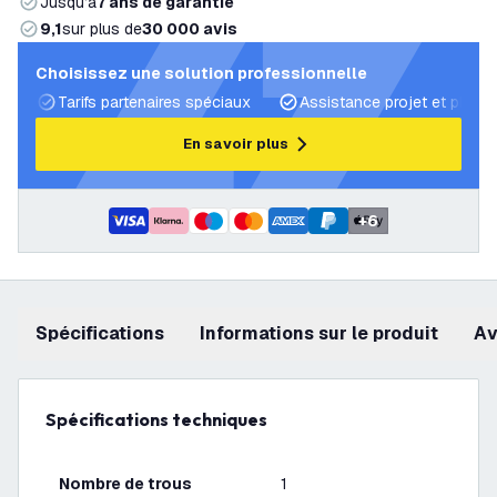
Jusqu’à
7 ans de garantie
9,1
sur plus de
30 000 avis
Choisissez une solution professionnelle
Tarifs partenaires spéciaux
Assistance projet et plans 
En savoir plus
+
6
Spécifications
Informations sur le produit
a
Spécifications techniques
Nombre de trous
1