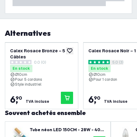
Alternatives
Calex Rosace Bronze – 5
Calex Rosace Noir – 1
ajouter à la liste de souhaits
Câbles
0.0 (0)
ouvrir le tiroi
5.0 (3)
0 étoiles de notation
5 étoiles de notation
En stock
En stock
Ø10cm
Ø10cm
Pour 5 cordons
Pour 1 cordon
Style industriel
6
,
6
,
90
90
TVA incluse
TVA incluse
Souvent achetés ensemble
Tube néon LED 150CM - 28W - 400
0K - 185 Lm/W - Haute efficacité - L