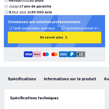
Retour
sous
30 jours
Jusqu’à
7 ans de garantie
9,1
sur plus de
30 000 avis
Choisissez une solution professionnelle
Tarifs partenaires spéciaux
Assistance projet et plans 
En savoir plus
+
6
Spécifications
Informations sur le produit
a
Spécifications techniques