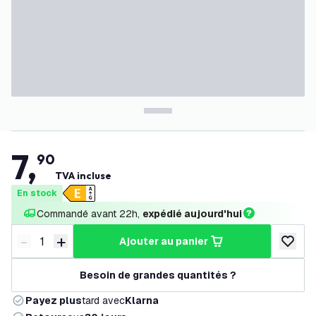
7
,
90
TVA incluse
En stock
Commandé avant 22h, 
expédié aujourd'hui
-
+
ajouter au panier
Diminuer la quantité
Augmenter la quantité
ajouter 
Besoin de grandes quantités ?
Payez plus
tard avec
Klarna