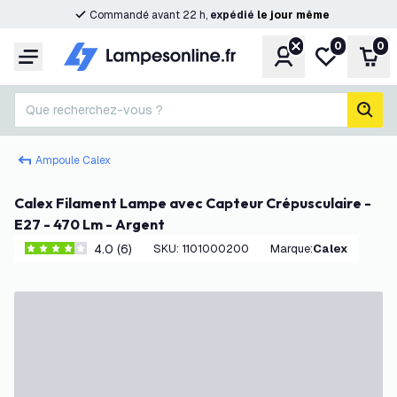
Commandé avant 22 h,
expédié
le
jour
même
0
0
Compte
Ma liste de s
Pani
Menu
Que recherchez-vous ?
rech
Ampoule Calex
Calex Filament Lampe avec Capteur Crépusculaire -
E27 - 470 Lm - Argent
4.0 (6)
SKU
:
1101000200
Marque
:
Calex
4 étoiles de notation