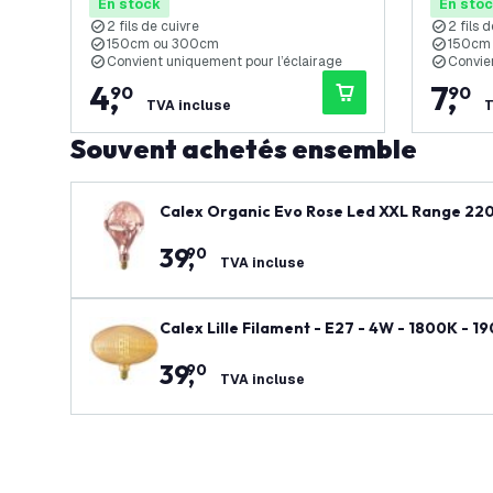
En stock
En sto
2 fils de cuivre
2 fils 
150cm ou 300cm
150cm
Convient uniquement pour l’éclairage
Convie
4
,
7
,
90
90
TVA incluse
T
Souvent achetés ensemble
Calex Organic Evo Rose Led XXL Range 22
ge
39
,
90
TVA incluse
Calex Lille Filament - E27 - 4W - 1800K - 
39
,
90
TVA incluse