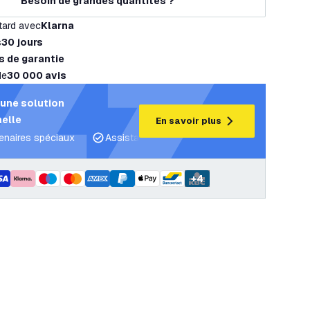
Besoin de grandes quantités ?
tard avec
Klarna
s
30 jours
s de garantie
de
30 000 avis
une solution
elle
En savoir plus
tenaires spéciaux
Assistance projet et plans d’éclairage
C
+
4