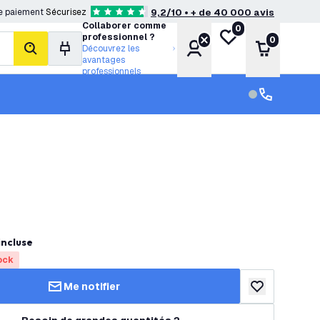
e paiement
Sécurisez
9,2/10 • + de 40 000 avis
4.6 étoiles de notation
Collaborer comme
0
Ma liste de souhait
professionnel ?
0
Compte
Panier
Découvrez les
rechercher
avantages
professionnels
Service clien
Service clien
incluse
ock
Me notifier
ajouter à la lis