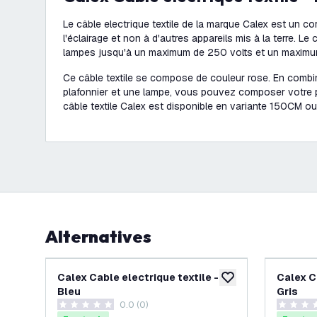
Le câble electrique textile de la marque Calex est un c
l'éclairage et non à d'autres appareils mis à la terre. Le 
lampes jusqu'à un maximum de 250 volts et un maximu
Ce câble textile se compose de couleur rose. En combi
plafonnier et une lampe, vous pouvez composer votre p
câble textile Calex est disponible en variante 150CM 
Alternatives
Calex Cable electrique textile -
Calex Ca
ajouter à la liste de 
Bleu
Gris
0.0 (0)
0 étoiles de notation
0 étoiles