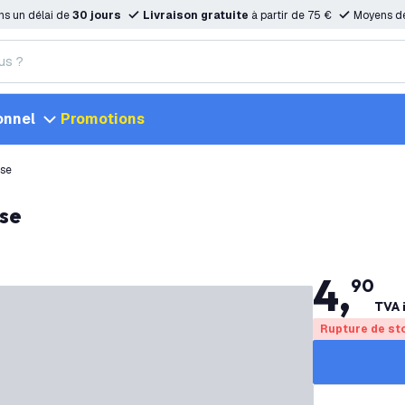
ns un délai de
30 jours
Livraison gratuite
à partir de 75 €
Moyens d
onnel
Promotions
ose
ose
4
,
90
TVA 
Rupture de st