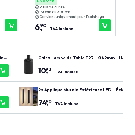
En stock
En
2 fils de cuivre
2
150cm ou 300cm
Convient uniquement pour l’éclairage
C
6
,
6
90
TVA incluse
inta
Calex Lampe de Table E27 – Ø42mm – H63mm 
10
,
90
TVA incluse
2x Applique Murale Extérieure LED – Éclairage
74
,
90
TVA incluse