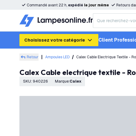
Commandé avant 22 h,
expédié
le
jour
même
Retours da
Client Professi
Choisissez votre catégorie
Retour
Ampoules LED
Calex Cable Electrique Textile - R
Calex Cable electrique textile - R
SKU
:
940226
Marque
:
Calex