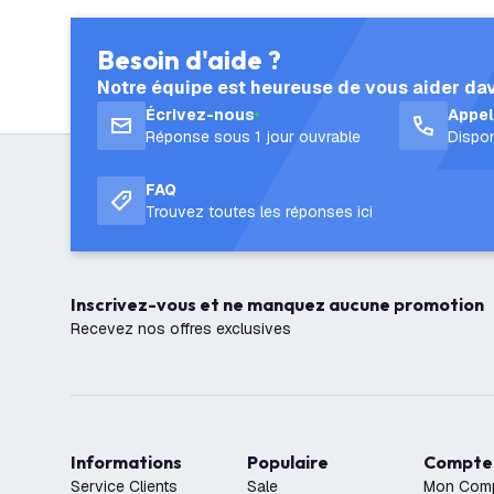
Besoin d'aide ?
Notre équipe est heureuse de vous aider da
Écrivez-nous
Appe
Réponse sous 1 jour ouvrable
Dispon
FAQ
Trouvez toutes les réponses ici
Inscrivez-vous et ne manquez aucune promotion
Recevez nos offres exclusives
Informations
Populaire
Compte
Service Clients
Sale
Mon Com