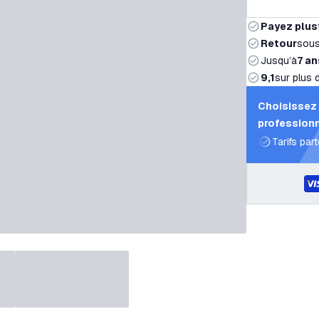
Payez plus
Retour
sou
Jusqu’à
7 an
9,1
sur plus 
Choisissez 
professionn
Tarifs par