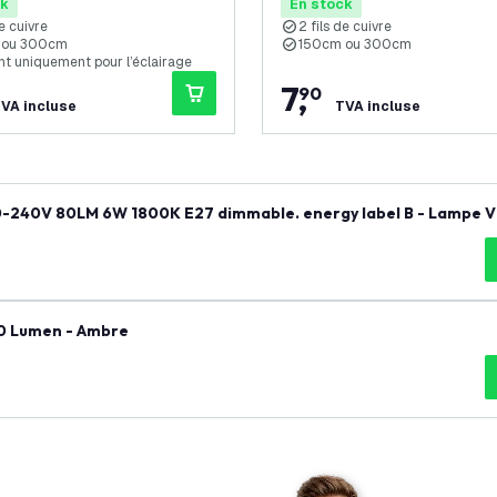
ck
En stock
de cuivre
2 fils de cuivre
 ou 300cm
150cm ou 300cm
nt uniquement pour l’éclairage
7
,
90
VA incluse
TVA incluse
0-240V 80LM 6W 1800K E27 dimmable. energy label B - Lampe V
190 Lumen - Ambre