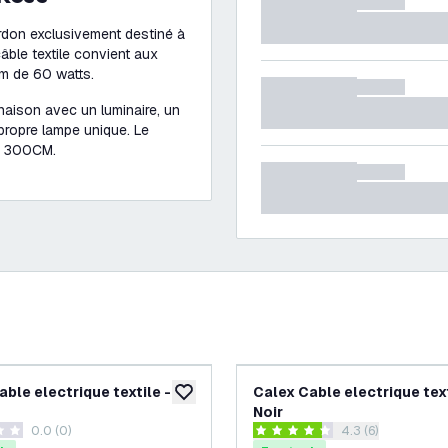
ordon exclusivement destiné à
câble textile convient aux
m de 60 watts.
naison avec un luminaire, un
ropre lampe unique. Le
ou 300CM.
ble electrique textile -
Calex Cable electrique text
souhaits
ajouter à la liste de souhaits
Noir
0.0 (0)
ouvrir le tiroir de
4.3 (6)
 de notation
4.3 étoiles de notation