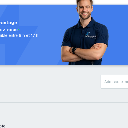
vantage
lez-nous
ible entre 9 h et 17 h
pte