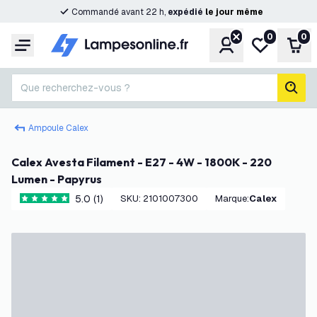
Commandé avant 22 h,
expédié
le
jour
même
0
0
Compte
Ma liste de s
Pani
Menu
Que recherchez-vous ?
rech
Ampoule Calex
Calex Avesta Filament - E27 - 4W - 1800K - 220
Lumen - Papyrus
5.0 (1)
SKU
:
2101007300
Marque
:
Calex
5 étoiles de notation