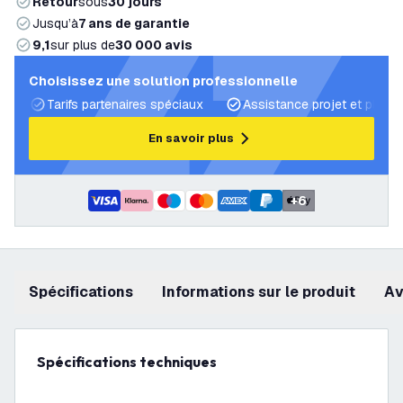
Retour
sous
30 jours
Jusqu’à
7 ans de garantie
9,1
sur plus de
30 000 avis
Choisissez une solution professionnelle
Tarifs partenaires spéciaux
Assistance projet et plans 
En savoir plus
+
6
Spécifications
Informations sur le produit
a
Spécifications techniques