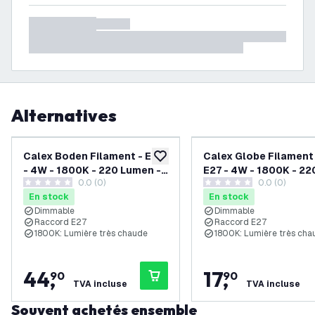
Alternatives
Calex Boden Filament - E27
Calex Globe Filament
ajouter à la liste de souhaits
- 4W - 1800K - 220 Lumen -
E27 - 4W - 1800K - 22
0.0 (0)
0.0 (0)
Papyrus
Lumen - Papyrus
0 étoiles de notation
0 étoiles de notation
En stock
En stock
Dimmable
Dimmable
Raccord E27
Raccord E27
1800K: Lumière très chaude
1800K: Lumière très cha
44
,
17
,
90
90
TVA incluse
TVA incluse
Souvent achetés ensemble