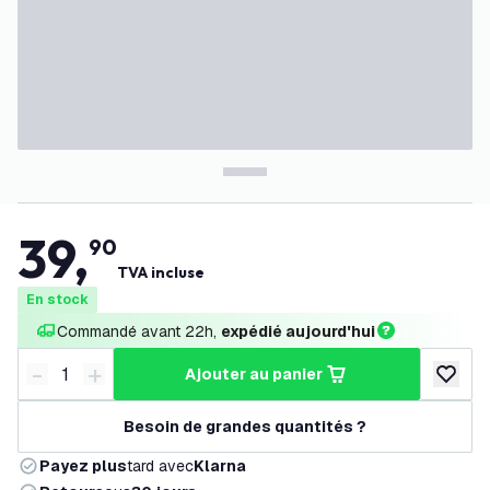
39
,
90
TVA incluse
En stock
Commandé avant 22h, 
expédié aujourd'hui
-
+
ajouter au panier
Diminuer la quantité
Augmenter la quantité
ajouter 
Besoin de grandes quantités ?
Payez plus
tard avec
Klarna