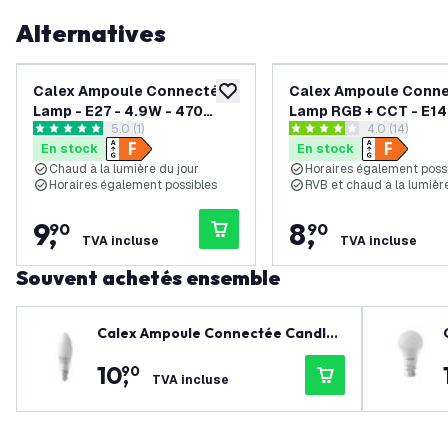
Alternatives
Calex Ampoule Connectée
Calex Ampoule Conn
ajouter à la liste de souhaits
Lamp - E27 - 4.9W - 470
Lamp RGB + CCT - E14 
ouvrir le tiroir des avis
5.0 (1)
ouvrir le tiroi
4.0 (14)
Lumen - 1800K - 3000K -
470 Lumen - 2200 - 4
5 étoiles de notation
4 étoiles de notation
En stock
En stock
Lampe Vintage
Lampe Vintage
Chaud à la lumière du jour
Horaires également poss
Horaires également possibles
RVB et chaud à la lumièr
9
,
8
,
90
90
TVA incluse
TVA incluse
Souvent achetés ensemble
Calex Ampoule Connectée Candle
Lamp Softline - E14 - 4.9W - 470 Lu
10
,
90
men - 2200K - 4000K - Lampe Vint
TVA incluse
age