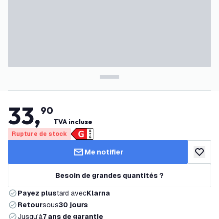
33
,
90
TVA incluse
Rupture de stock
Me notifier
ajouter 
Besoin de grandes quantités ?
Payez plus
tard avec
Klarna
Retour
sous
30 jours
Jusqu’à
7 ans de garantie