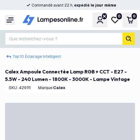
Commandé avant 22 h,
expédié
le
jour
même
0
0
Compte
Ma liste de s
Pani
Menu
Que recherchez-vous ?
rech
Top 10 Éclairage Intelligent
Calex Ampoule Connectée Lamp RGB + CCT - E27 -
5.5W - 240 Lumen - 1800K - 3000K - Lampe Vintage
SKU
:
429111
Marque
:
Calex