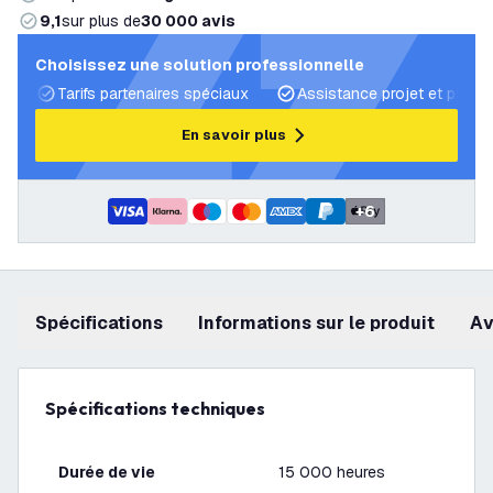
9,1
sur plus de
30 000 avis
Choisissez une solution professionnelle
Tarifs partenaires spéciaux
Assistance projet et plans 
En savoir plus
+
6
Spécifications
Informations sur le produit
a
Spécifications techniques
Durée de vie
15 000 heures