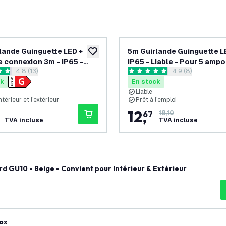
lande Guinguette LED +
5m Guirlande Guinguette L
souhaits
ajouter à la liste de souhaits
e connexion 3m - IP65 -
IP65 - Liable - Pour 5 amp
ouvrir le tiroir des avis
4.8 (13)
ouvrir le tiroir de
4.9 (8)
- Avec 5 lampes LED
E27
es de notation
4.9 étoiles de notation
ck
En stock
Liable
ntérieur et l'extérieur
Prêt à l'emploi
12
,
67
18,10
TVA incluse
TVA incluse
d GU10 - Beige - Convient pour Intérieur & Extérieur
nox