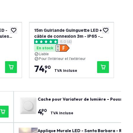
-
30
%
ED -
15m Guirlande Guinguette LED +
40
ajouter à la liste de souhaits
ajouter à la list
oules
câble de connexion 3m - IP65 -
câb
s avis
ouvrir le tiroir des avis
5.0 (4)
Liable - Avec 15 lampes LED
Lia
5 étoiles de notation
0 ét
En stock
En
Liable
L
Pour l'intérieur et l'extérieur
P
74
,
1
90
TVA incluse
Cache pour Variateur de lumière – Poussoir / 
4
,
90
TVA incluse
Applique Murale LED - Santa Barbara - Raccor