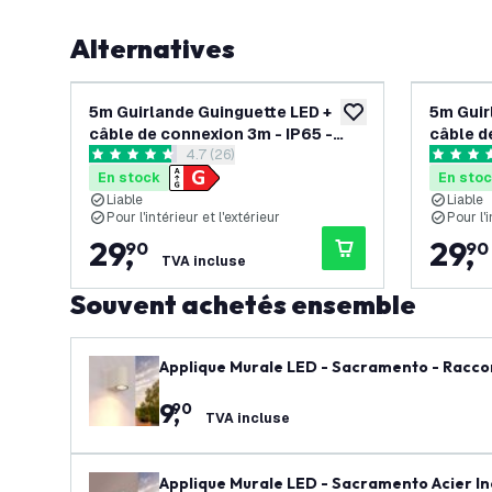
Alternatives
5m Guirlande Guinguette LED +
5m Guir
ajouter à la liste de 
câble de connexion 3m - IP65 -
câble d
ouvrir le tiroir des avis
4.7 (26)
Liable - Avec 5 lampes LED
Liable 
4.7 étoiles de notation
4.8 étoil
En stock
En sto
Liable
Liable
Pour l'intérieur et l'extérieur
Pour l'i
29
,
29
,
90
90
TVA incluse
Souvent achetés ensemble
Applique Murale LED - Sacramento - Raccor
9
,
90
TVA incluse
Applique Murale LED - Sacramento Acier I