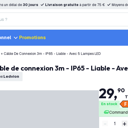
ns un délai de
30 jours
Livraison gratuite
à partir de 75 €
Moyens d
onnel
Promotions
+ Câble De Connexion 3m - IP65 - Liable - Avec 5 Lampes LED
ble de connexion 3m - IP65 - Liable - Av
ue
:
Ledvion
29
,
90
T
En stock
Commandé
-
+
Diminuer l
A