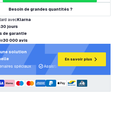
Besoin de grandes quantités ?
tard avec
Klarna
s
30 jours
s de garantie
de
30 000 avis
une solution
elle
En savoir plus
tenaires spéciaux
Assistance projet et plans d’éclairage
C
+
4