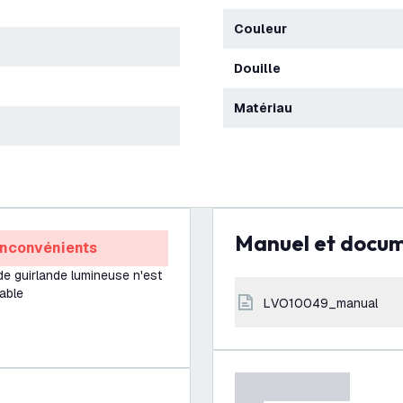
Couleur
Douille
Matériau
Manuel et docu
Inconvénients
de guirlande lumineuse n'est
able
LVO10049_manual