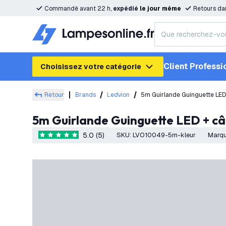
Commandé avant 22 h,
expédié
le
jour
même
Retours da
Client Professi
Choisissez votre catégorie
Retour
Brands
Ledvion
5m Guirlande Guinguette LED 
5m Guirlande Guinguette LED + câ
5.0 (5)
SKU
:
LVO10049-5m-kleur
Marq
5 étoiles de notation