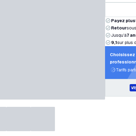
Payez plus
Retour
sou
Jusqu’à
7 an
9,1
sur plus 
Choisissez 
professionn
Tarifs par