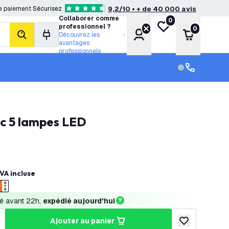
e paiement
Sécurisez
9,2/10 • + de 40 000 avis
4.6 étoiles de notation
Collaborer comme
0
Ma liste de souhait
professionnel ?
0
Compte
Panier
Découvrez les
rechercher
avantages
professionnels
Service clien
Service clien
ec 5 lampes LED
VA incluse
 avant 22h, 
expédié aujourd'hui
ajouter au panier
a quantité
ugmenter la quantité
ajouter à la lis