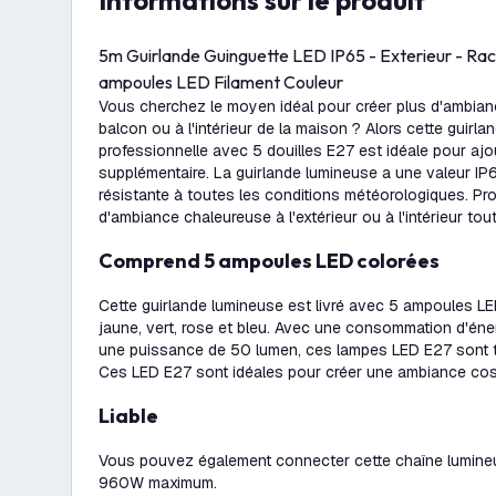
Informations sur le produit
5m Guirlande Guinguette LED IP65 - Exterieur - Rac
ampoules LED Filament Couleur
Vous cherchez le moyen idéal pour créer plus d'ambiance
balcon ou à l'intérieur de la maison ? Alors cette guirl
professionnelle avec 5 douilles E27 est idéale pour aj
supplémentaire. La guirlande lumineuse a une valeur IP65
résistante à toutes les conditions météorologiques. Pro
d'ambiance chaleureuse à l'extérieur ou à l'intérieur tou
Comprend 5 ampoules LED colorées
Cette guirlande lumineuse est livré avec 5 ampoules LE
jaune, vert, rose et bleu. Avec une consommation d'éne
une puissance de 50 lumen, ces lampes LED E27 sont 
Ces LED E27 sont idéales pour créer une ambiance cos
Liable
Vous pouvez également connecter cette chaîne lumineu
960W maximum.