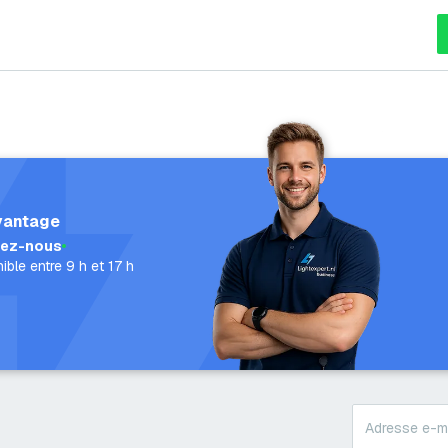
vantage
lez-nous
ible entre 9 h et 17 h