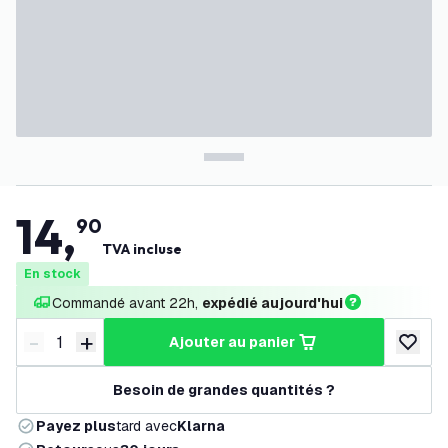
14
,
90
TVA incluse
En stock
Commandé avant 22h, 
expédié aujourd'hui
-
+
ajouter au panier
Diminuer la quantité
Augmenter la quantité
ajouter 
Besoin de grandes quantités ?
Payez plus
tard avec
Klarna