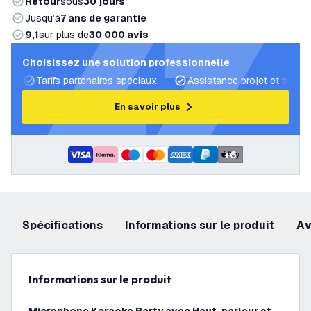
Retour
sous
30 jours
Jusqu’à
7 ans de garantie
9,1
sur plus de
30 000 avis
Choisissez une solution professionnelle
Tarifs partenaires spéciaux
Assistance projet et plans 
En savoir plus
+
6
Spécifications
Informations sur le produit
a
Informations sur le produit