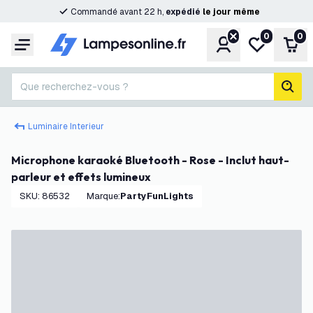
Commandé avant 22 h,
expédié
le
jour
même
0
0
Compte
Ma liste de s
Pani
Menu
Que recherchez-vous ?
rech
Luminaire Interieur
Microphone karaoké Bluetooth - Rose - Inclut haut-
parleur et effets lumineux
SKU
:
86532
Marque
:
PartyFunLights