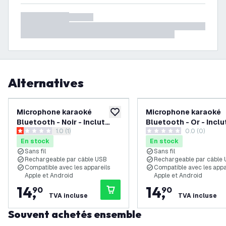
Alternatives
Microphone karaoké
Microphone karaoké
ajouter à la liste de souhaits
Bluetooth - Noir - Inclut
Bluetooth - Or - Inclu
ouvrir le tiroir des avis
1.0 (1)
0.0 (0)
haut-parleur et effets
haut-parleur et effet
1 étoiles de notation
0 étoiles de notation
En stock
En stock
lumineux
lumineux
Sans fil
Sans fil
Rechargeable par câble USB
Rechargeable par câble
Compatible avec les appareils
Compatible avec les appa
Apple et Android
Apple et Android
14
,
14
,
90
90
TVA incluse
TVA incluse
Souvent achetés ensemble