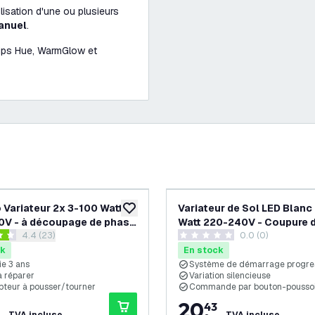
lisation d'une ou plusieurs
nuel
.
ilips Hue, WarmGlow et
 Variateur 2x 3-100 Watt -
Variateur de Sol LED Blanc
souhaits
ajouter à la liste de souhaits
V - à découpage de phase
Watt 220-240V - Coupure 
ouvrir le tiroir des avis
4.4 (23)
0.0 (0)
rsel - Complet
Phase
es de notation
0 étoiles de notation
ck
En stock
ie 3 ans
Système de démarrage progres
à réparer
Variation silencieuse
upteur à pousser/tourner
Commande par bouton-pousso
20
,
43