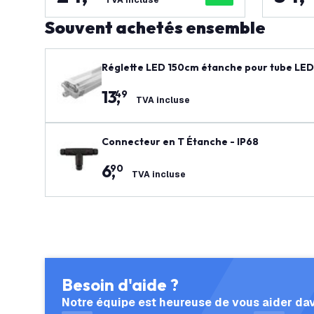
TVA incluse
Souvent achetés ensemble
Réglette LED 150cm étanche pour tube LED 
13
,
49
TVA incluse
Connecteur en T Étanche - IP68
6
,
90
TVA incluse
Besoin d'aide ?
Notre équipe est heureuse de vous aider da