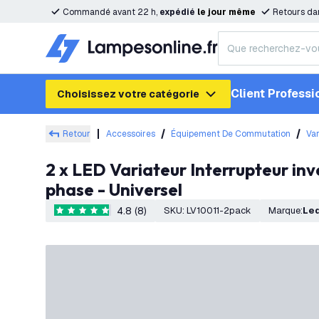
Commandé avant 22 h,
expédié
le
jour
même
Retours da
Client Professi
Choisissez votre catégorie
Retour
Accessoires
Équipement De Commutation
Var
2 x LED Variateur Interrupteur inverseur >2 variateurs. 1 point lumineux 5-250 Watt 220-240V - à coupure de
phase - Universel
4.8 (8)
SKU
:
LV10011-2pack
Marque
:
Le
4.8 étoiles de notation