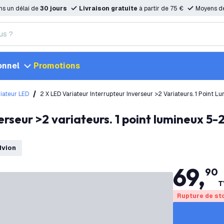
ns un délai de
30 jours
Livraison gratuite
à partir de 75 €
Moyens d
onnel
Promotions
iateur LED
2 X LED Variateur Interrupteur Inverseur >2 Variateurs. 1 Poin
dvion
69
,
90
T
Rupture de st