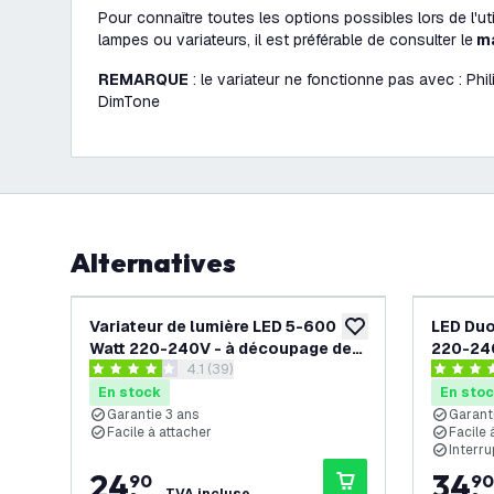
Pour connaître toutes les options possibles lors de l'uti
lampes ou variateurs, il est préférable de consulter le
ma
REMARQUE
: le variateur ne fonctionne pas avec : Ph
DimTone
Alternatives
Variateur de lumière LED 5-600
LED Duo
ajouter à la liste de 
Watt 220-240V - à découpage de
220-240
ouvrir le tiroir des avis
4.1 (39)
phase
- Unive
4.1 étoiles de notation
4.4 étoil
En stock
En sto
Garantie 3 ans
Garant
Facile à attacher
Facile 
Interr
24
,
34
,
90
90