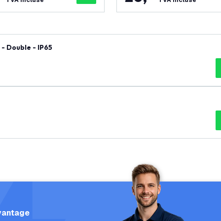
TVA incluse
TVA incluse
- Double - IP65
vantage