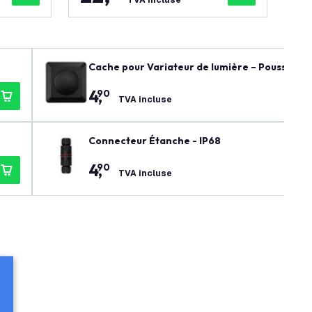
TVA incluse
Cache pour Variateur de lumière – Poussoir / 
4
,
90
TVA incluse
Connecteur Étanche - IP68
4
,
90
TVA incluse