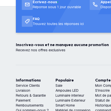
Écrivez-nous
Appe
Réponse sous 1 jour ouvrable
Dispon
FAQ
Trouvez toutes les réponses ici
Inscrivez-vous et ne manquez aucune promotion
Recevez nos offres exclusives
Informations
Populaire
Compte
Service Clients
Sale
Mon Com
Livraison
Ampoules LED
S'inscrire
Retours & Garantie
Luminaire interieur
Mot de pa
Paiement
Luminaire Exterieur
Statut d
Remboursements
Smart Home
Historiqu
Qui sommes-nous ?
Matériel de connexion
command