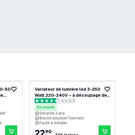
 0-50
Variateur de lumière led 3-250
Var
ajouter à la liste de souhaits
ajouter à la list
de
Watt 220-240V – à découpage de
Wa
ouvrir le tiroir des avis
4.5 (93)
phase - complète
ph
4.5 étoiles de notation
4.4 
En stock
En
sif
Garantie 3 ans
G
Bouton poussoir/tournant
F
ir
Facile à installer
22
,
1
90