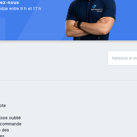
lez-nous
ible entre 9 h et 17 h
pte
sse oublié
e commande
e des
es