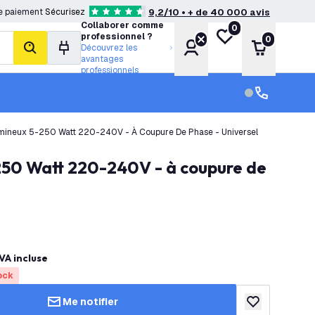
e paiement
Sécurisez
9,2/10 • + de 40 000 avis
4.6 étoiles de notation
Collaborer comme
0
Ma liste de souhait
professionnel ?
0
Compte
Panier
Découvrez les
rechercher
avantages
professionnels
Service clien
Service clien
t Lumineux 5-250 Watt 220-240V - À Coupure De Phase - Universel
VA incluse
ock
Me notifier
ajouter à la lis