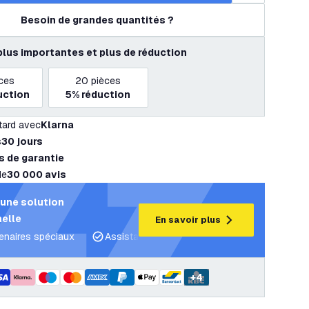
Besoin de grandes quantités ?
plus importantes et plus de réduction
ces
20
pièces
uction
5%
réduction
tard avec
Klarna
s
30 jours
s de garantie
de
30 000 avis
une solution
elle
En savoir plus
tenaires spéciaux
Assistance projet et plans d’éclairage
C
+
4