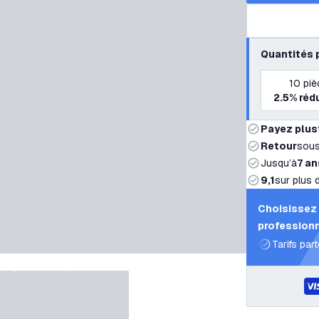
Quantités 
10
piè
2.5%
réd
Payez plus
Retour
sou
Jusqu’à
7 an
9,1
sur plus 
Choisissez 
professionn
Tarifs par