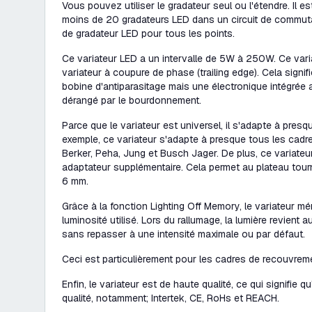
Vous pouvez utiliser le gradateur seul ou l'étendre. Il es
moins de 20 gradateurs LED dans un circuit de commuta
de gradateur LED pour tous les points.
Ce variateur LED a un intervalle de 5W à 250W. Ce vari
variateur à coupure de phase (trailing edge). Cela signifie
bobine d'antiparasitage mais une électronique intégrée
dérangé par le bourdonnement.
Parce que le variateur est universel, il s'adapte à presq
exemple, ce variateur s'adapte à presque tous les cadr
Berker, Peha, Jung et Busch Jager. De plus, ce variateu
adaptateur supplémentaire. Cela permet au plateau tour
6 mm.
Grâce à la fonction Lighting Off Memory, le variateur mé
luminosité utilisé. Lors du rallumage, la lumière revient
sans repasser à une intensité maximale ou par défaut.
Ceci est particulièrement pour les cadres de recouvrem
Enfin, le variateur est de haute qualité, ce qui signifie q
qualité, notamment; Intertek, CE, RoHs et REACH.