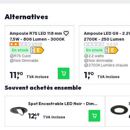
Alternatives
Ampoule R7S LED 118 mm -
Ampoule LED G9 - 2.2
ajouter à la liste de souhaits
7,5W - 806 Lumen - 3000K
2700K - 250 Lumen
ouvrir le tiroir des avis
2.3 (3)
0.0 (0)
2.3 étoiles de notation
0 étoiles de notation
En stock
En stock
R7S Culot
2.2 watts
Non Dimmable
Non dimmable
2700K Lumière chaude
11
,
1
,
90
90
TVA incluse
TVA incluse
Souvent achetés ensemble
Spot Encastrable LED Noir - Dimm
able - IP65 - 5W - CCT - ø74mm - 5
12
,
49
ans de garantie - Convient pour la
TVA incluse
salle de bain