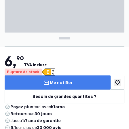
6
,
90
TVA incluse
Rupture de stock
Me notifier
ajouter 
Besoin de grandes quantités ?
Payez plus
tard avec
Klarna
Retour
sous
30 jours
Jusqu’à
7 ans de garantie
9,1
sur plus de
30 000 avis