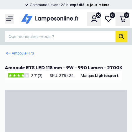
Commandé avant 22 h,
expédié
le
jour
même
0
0
Compte
Ma liste de s
Pani
Menu
Que recherchez-vous ?
rech
Ampoule R7S
Ampoule R7S LED 118 mm - 9W - 990 Lumen - 2700K
3.7 (3)
SKU
:
278424
Marque
:
Lightexpert
3.7 étoiles de notation