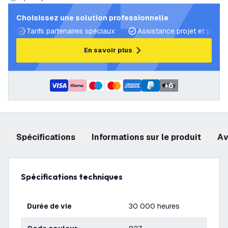
Choisissez une solution professionnelle
Tarifs partenaires spéciaux
Assistance projet et plans 
En savoir plus
+
6
Spécifications
Informations sur le produit
a
Spécifications techniques
Durée de vie
30 000 heures