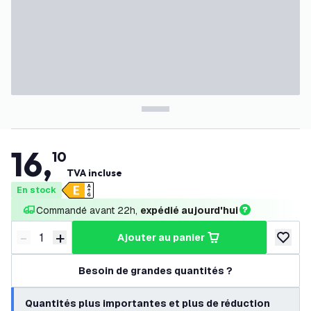
16
,
10
TVA incluse
En stock
Commandé avant 22h, 
expédié aujourd'hui
-
+
ajouter au panier
Diminuer la quantité
Augmenter la quantité
ajouter 
Besoin de grandes quantités ?
Quantités plus importantes et plus de réduction