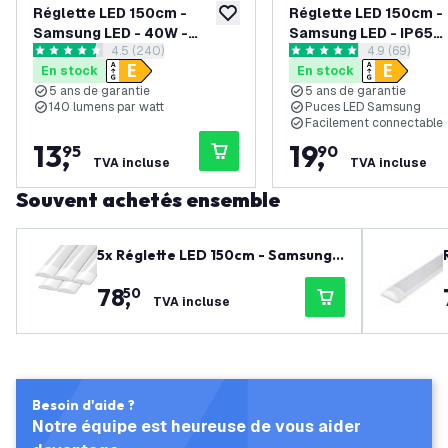
Réglette LED 150cm -
Réglette LED 150cm -
ajouter à la liste de souhaits
Samsung LED - 40W -
Samsung LED - IP65
ouvrir le tiroir des avis
4.5 (240)
ouvrir le tiro
4.9 (69)
6500K - 5 ans de garantie
Étanche - 48W - 4000
4.5 étoiles de notation
4.9 étoiles de notation
En stock
En stock
130 lm/W - Raccordabl
5 ans de garantie
5 ans de garantie
ans de garantie
140 lumens par watt
Puces LED Samsung
Facilement connectable
13
,
19
,
95
90
TVA incluse
TVA incluse
Souvent achetés ensemble
5x Réglette LED 150cm - Samsung L
ED - 40W - 4000K - 5 ans de garan
78
,
50
tie
TVA incluse
Besoin d'aide ?
Notre équipe est heureuse de vous aider