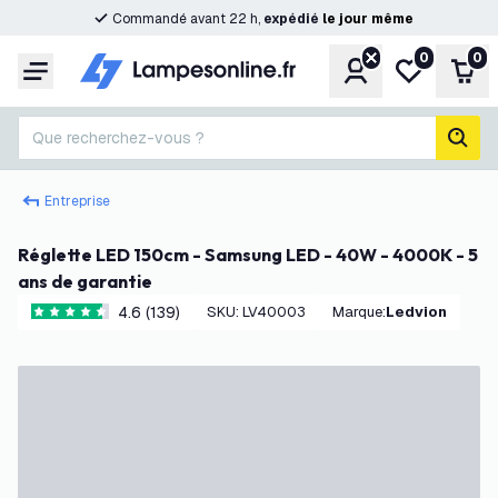
Commandé avant 22 h,
expédié
le
jour
même
0
0
Compte
Ma liste de s
Pani
Menu
Que recherchez-vous ?
rech
Entreprise
Réglette LED 150cm - Samsung LED - 40W - 4000K - 5
ans de garantie
4.6 (139)
SKU
:
LV40003
Marque
:
Ledvion
4.6 étoiles de notation