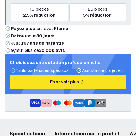
10
pièces
25
pièces
2.5%
réduction
5%
réduction
Payez plus
tard avec
Klarna
Retour
sous
30 jours
Jusqu’à
7 ans de garantie
9,1
sur plus de
30 000 avis
Choisissez une solution professionnelle
Tarifs partenaires spéciaux
Assistance projet et plans 
En savoir plus
+
6
Spécifications
Informations sur le produit
a