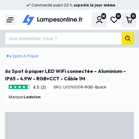
Commandé avant 22 h,
expédié
le
jour
même
0
0
Compte
Ma liste de s
Pani
Menu
Que recherchez-vous ?
rech
Spots A Piquer
6x Spot à piquer LED WiFi connectée – Aluminium –
IP65 - 4.9W - RGB+CCT - Câble 1M
4.5 (2)
SKU
:
LVO10006-RGB-6pack
4.5 étoiles de notation
Marque
:
Ledvion