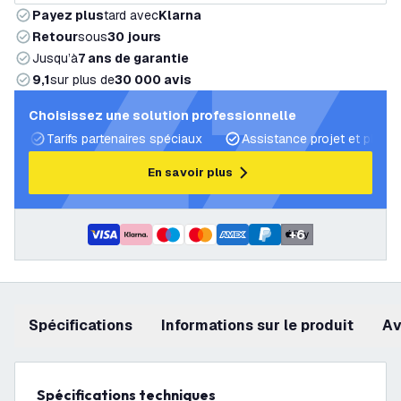
Payez plus
tard avec
Klarna
Retour
sous
30 jours
Jusqu’à
7 ans de garantie
9,1
sur plus de
30 000 avis
Choisissez une solution professionnelle
Tarifs partenaires spéciaux
Assistance projet et plans 
En savoir plus
+
6
Spécifications
Informations sur le produit
a
Spécifications techniques