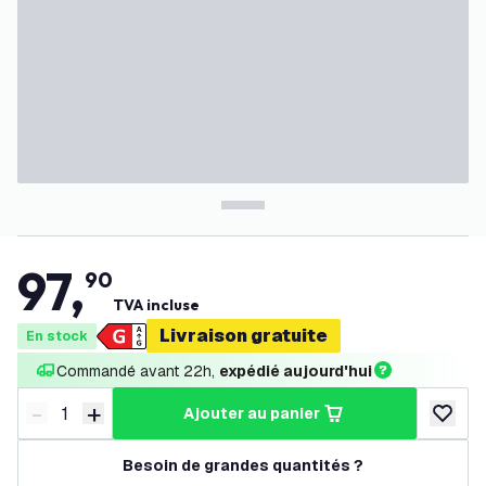
97
,
90
TVA incluse
Livraison gratuite
En stock
Commandé avant 22h, 
expédié aujourd'hui
-
+
ajouter au panier
Diminuer la quantité
Augmenter la quantité
ajouter 
Besoin de grandes quantités ?