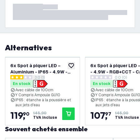
Alternatives
-
18
%
6x Spot à piquer LED –
6x Spot à piquer LED 
ajouter à la liste de souhaits
Aluminium - IP65 - 4.9W -
- 4.9W - RGB+CCT - C
ouvrir le tiroir des avis
3.0 (1)
0.0 (0)
RGB+CCT - Câble 1M - Noir
1M - Anthracite
3 étoiles de notation
0 étoiles de notation
En stock
En stock
Avec câble de 100cm
Avec câble de 100cm
Y Compris Ampoule GU10
Y Compris Ampoule GU1
IP65 : étanche à la poussière et
IP65 : étanche à la pouss
aux jets d'eau
aux jets d'eau
119
,
107
,
90
145,90
97
145,90
TVA incluse
TVA incluse
Souvent achetés ensemble