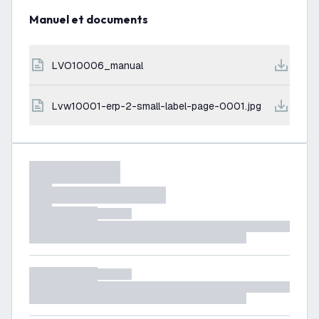
Manuel et documents
LVO10006_manual
lvw10001-erp-2-small-label-page-0001.jpg