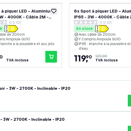
 à piquer LED – Aluminium –
6x Spot à piquer LED – Alu
souhaits
ajouter à la liste de souhaits
3W - 4000K - Câble 2M -
IP65 - 3W - 4000K - Câble 
0.0 (0)
0.0 (0)
Anthracite
 de notation
0 étoiles de notation
ck
En stock
âble de 200cm
Avec câble de 200cm
ris Ampoule GU10
Y Compris Ampoule GU10
étanche à la poussière et aux jets
IP65 : étanche à la poussière et
d'eau
119
,
0
90
139,90
TVA incluse
TVA incluse
r - 3W - 2700K - Inclinable - IP20
 3W - 2700K - Inclinable - IP20