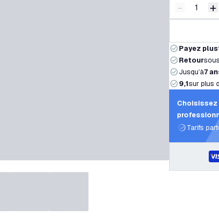
-
+
Diminuer l
A
Payez plus
Retour
sou
Jusqu’à
7 an
9,1
sur plus 
Choisissez 
professionn
Tarifs par