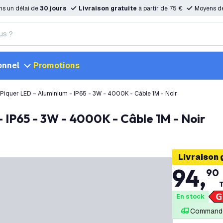
ns un délai de
30 jours
Livraison gratuite
à partir de 75 €
Moyens d
onnel
Promotions
 Piquer LED – Aluminium - IP65 - 3W - 4000K - Câble 1M - Noir
- IP65 - 3W - 4000K - Câble 1M - Noir
Livraison 
94
,
90
T
En stock
Commandé