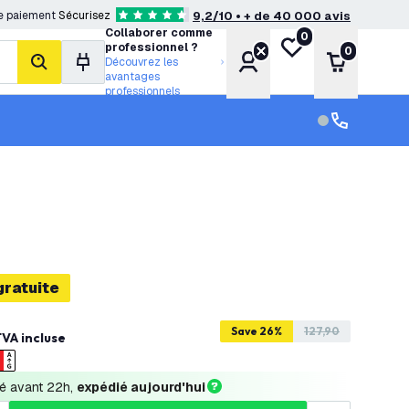
e paiement
Sécurisez
9,2/10 • + de 40 000 avis
4.6 étoiles de notation
Collaborer comme
0
Ma liste de souhait
professionnel ?
0
Compte
Panier
Découvrez les
rechercher
avantages
professionnels
Service clien
Service clien
gratuite
Save 26%
127,90
VA incluse
 avant 22h, 
expédié aujourd'hui