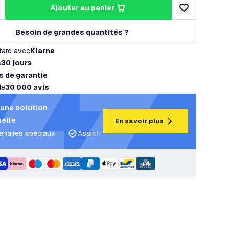
ajouter au panier
a quantité
ugmenter la quantité
ajouter à la lis
Besoin de grandes quantités ?
tard avec
Klarna
s
30 jours
s de garantie
de
30 000 avis
une solution
elle
En savoir plus
tenaires spéciaux
Assistance projet et plans d’éclairage
C
+
4