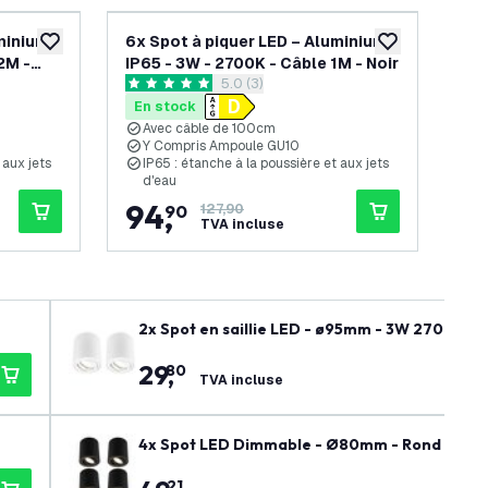
minium –
6x Spot à piquer LED – Aluminium -
6x 
ajouter à la liste de souhaits
ajouter à la list
2M -
IP65 - 3W - 2700K - Câble 1M - Noir
IP6
ouvrir le tiroir des avis
5.0 (3)
Noi
5 étoiles de notation
0 ét
En stock
En
Avec câble de 100cm
A
Y Compris Ampoule GU10
Y
 aux jets
IP65 : étanche à la poussière et aux jets
I
d'eau
d
94
,
9
90
127,90
TVA incluse
2x Spot en saillie LED - ø95mm - 3W 2700K - D
29
,
80
TVA incluse
4x Spot LED Dimmable - Ø80mm - Rond - Noir -
21