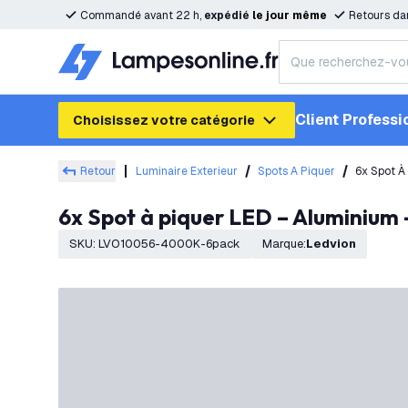
Commandé avant 22 h,
expédié
le
jour
même
Retours da
Client Professi
Choisissez votre catégorie
Retour
Luminaire Exterieur
Spots A Piquer
6x Spot À
6x Spot à piquer LED – Aluminium 
SKU
:
LVO10056-4000K-6pack
Marque
:
Ledvion