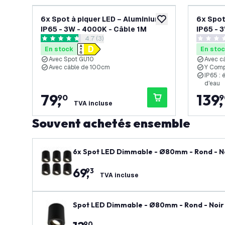
6x Spot à piquer LED – Aluminium –
6x Spot
ajouter à la liste de 
IP65 - 3W - 4000K - Câble 1M
IP65 - 
ouvrir le tiroir des avis
4.7 (3)
Noir
4.7 étoiles de notation
0 étoiles
En stock
En sto
Avec Spot GU10
Avec c
Avec câble de 100cm
Y Comp
IP65 : 
d'eau
79
,
139
,
90
9
TVA incluse
Souvent achetés ensemble
6x Spot LED Dimmable - Ø80mm - Rond - Noi
69
,
93
TVA incluse
Spot LED Dimmable - Ø80mm - Rond - Noir -
90