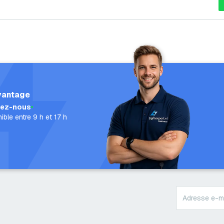
vantage
lez-nous
ible entre 9 h et 17 h