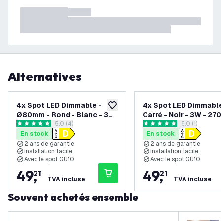
Alternatives
4x Spot LED Dimmable -
4x Spot LED Dimmable
ajouter à la liste de souhaits
Ø80mm - Rond - Blanc - 3W
Carré - Noir - 3W - 27
ouvrir le tiroir des avis
5.0 (4)
ouvrir le tiroi
5.0 (1)
- 2700K - Inclinable - IP20
Inclinable - IP20
5 étoiles de notation
5 étoiles de notation
En stock
En stock
2 ans de garantie
2 ans de garantie
Installation facile
Installation facile
Avec le spot GU10
Avec le spot GU10
49
,
49
,
21
21
TVA incluse
TVA incluse
Souvent achetés ensemble