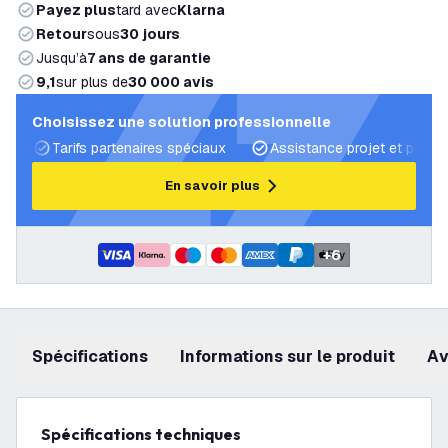
Payez plus
tard avec
Klarna
Retour
sous
30 jours
Jusqu’à
7 ans de garantie
9,1
sur plus de
30 000 avis
Choisissez une solution professionnelle
Tarifs partenaires spéciaux
Assistance projet et plans 
En savoir plus
+
6
Spécifications
Informations sur le produit
a
Spécifications techniques