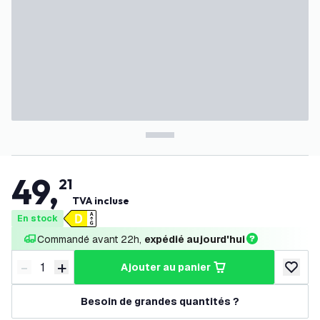
49
,
21
TVA incluse
En stock
Commandé avant 22h, 
expédié aujourd'hui
-
+
ajouter au panier
Diminuer la quantité
Augmenter la quantité
ajouter 
Besoin de grandes quantités ?