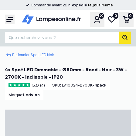
Commandé avant 22 h,
expédié
le
jour
même
0
0
Compte
Ma liste de s
Pani
Menu
Que recherchez-vous ?
rech
Plafonnier Spot LED Noir
4x Spot LED Dimmable - Ø80mm - Rond - Noir - 3W -
2700K - Inclinable - IP20
5.0 (4)
SKU
:
LV10024-2700K-4pack
5 étoiles de notation
Marque
:
Ledvion