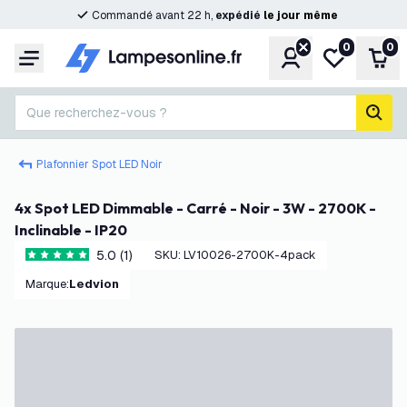
Commandé avant 22 h,
expédié
le
jour
même
0
0
Compte
Ma liste de s
Pani
Menu
Que recherchez-vous ?
rech
Plafonnier Spot LED Noir
4x Spot LED Dimmable - Carré - Noir - 3W - 2700K -
Inclinable - IP20
5.0 (1)
SKU
:
LV10026-2700K-4pack
5 étoiles de notation
Marque
:
Ledvion