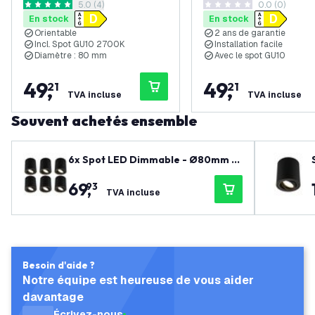
ouvrir le tiroir des avis
5.0 (4)
0.0 (0)
2700K - Inclinable - IP20
Inclinable - IP20
5 étoiles de notation
0 étoiles de notation
En stock
En stock
Orientable
2 ans de garantie
Incl. Spot GU10 2700K
Installation facile
Diamètre : 80 mm
Avec le spot GU10
49
,
49
,
21
21
TVA incluse
TVA incluse
Souvent achetés ensemble
6x Spot LED Dimmable - Ø80mm -
Rond - Noir - 3W - 2700K - Inclinab
69
,
93
le - IP20
TVA incluse
Besoin d'aide ?
Notre équipe est heureuse de vous aider
davantage
Écrivez-nous