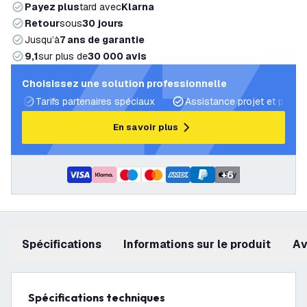
Payez plus
tard avec
Klarna
Retour
sous
30 jours
Jusqu’à
7 ans de garantie
9,1
sur plus de
30 000 avis
Choisissez une solution professionnelle
Tarifs partenaires spéciaux
Assistance projet et plans 
En savoir plus
+
6
Spécifications
Informations sur le produit
a
Spécifications techniques