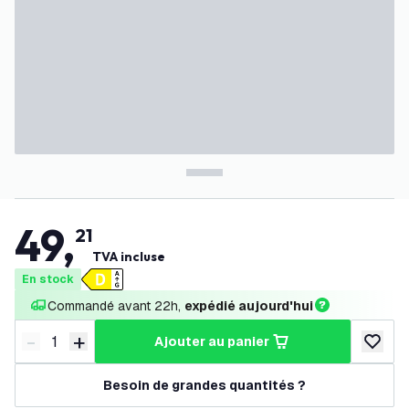
49
,
21
TVA incluse
En stock
Commandé avant 22h, 
expédié aujourd'hui
-
+
ajouter au panier
Diminuer la quantité
Augmenter la quantité
ajouter 
Besoin de grandes quantités ?