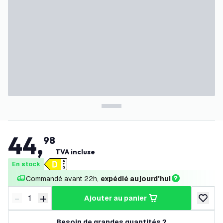
44
,
98
TVA incluse
En stock
Commandé avant 22h, 
expédié aujourd'hui
-
+
ajouter au panier
Diminuer la quantité
Augmenter la quantité
ajouter 
Besoin de grandes quantités ?