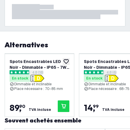
Alternatives
Spots Encastrables LED
Spots Encastrables 
ajouter à la liste de souhaits
Noir - Dimmable - IP65 - 7W -
Noir - Dimmable - IP65
ouvrir le tiroir des avis
4.8 (18)
ouvrir le tiroi
4.8 (6)
CCT - ø90mm - 5 ans de
CCT - ø90mm - 5 ans 
4.8 étoiles de notation
4.8 étoiles de notation
En stock
En stock
garantie - Convient pour la
garantie - Convient p
Dimmable et inclinable
Dimmable et inclinable
salle de bain
salle de bain
Place nécessaire : 70-85 mm
Place nécessaire : 68-7
89
,
14
,
90
99
TVA incluse
TVA incluse
Souvent achetés ensemble