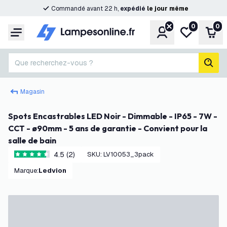
Commandé avant 22 h,
expédié
le
jour
même
0
0
Compte
Ma liste de s
Pani
Menu
Que recherchez-vous ?
rech
Magasin
Spots Encastrables LED Noir - Dimmable - IP65 - 7W -
CCT - ø90mm - 5 ans de garantie - Convient pour la
salle de bain
4.5 (2)
SKU
:
LV10053_3pack
4.5 étoiles de notation
Marque
:
Ledvion