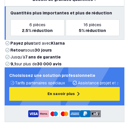
Quantités plus importantes et plus de réduction
6
pièces
16
pièces
2.5%
réduction
5%
réduction
Payez plus
tard avec
Klarna
Retour
sous
30 jours
Jusqu’à
7 ans de garantie
9,1
sur plus de
30 000 avis
Choisissez une solution professionnelle
Tarifs partenaires spéciaux
Assistance projet et plans 
En savoir plus
+
6