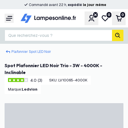
Commandé avant 22 h,
expédié
le
jour
même
0
0
Compte
Ma liste de s
Pani
Menu
Que recherchez-vous ?
rech
Plafonnier Spot LED Noir
Spot Plafonnier LED Noir Trio - 3W - 4000K -
Inclinable
4.0 (3)
SKU
:
LV10065-4000K
4 étoiles de notation
Marque
:
Ledvion