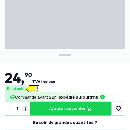
24
,
90
TVA incluse
En stock
Commandé avant 22h, 
expédié aujourd'hui
-
+
ajouter au panier
Diminuer la quantité
Augmenter la quantité
ajouter 
Besoin de grandes quantités ?