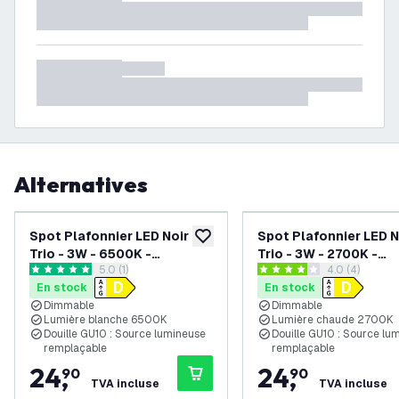
Alternatives
Spot Plafonnier LED Noir
Spot Plafonnier LED N
ajouter à la liste de souhaits
Trio - 3W - 6500K -
Trio - 3W - 2700K -
ouvrir le tiroir des avis
5.0 (1)
ouvrir le tiroi
4.0 (4)
Inclinable
Inclinable
5 étoiles de notation
4 étoiles de notation
En stock
En stock
Dimmable
Dimmable
Lumière blanche 6500K
Lumière chaude 2700K
Douille GU10 : Source lumineuse
Douille GU10 : Source lu
remplaçable
remplaçable
24
,
24
,
90
90
TVA incluse
TVA incluse