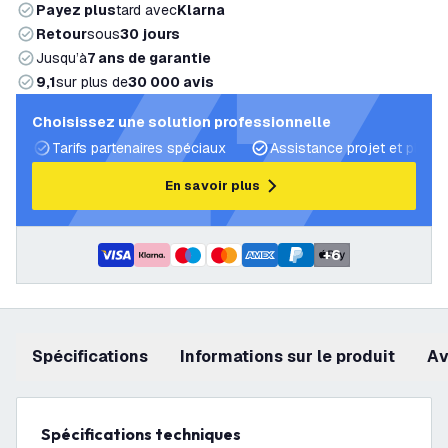
Payez plus
tard avec
Klarna
Retour
sous
30 jours
Jusqu’à
7 ans de garantie
9,1
sur plus de
30 000 avis
Choisissez une solution professionnelle
Tarifs partenaires spéciaux
Assistance projet et plans 
En savoir plus
+
6
Spécifications
Informations sur le produit
a
Spécifications techniques