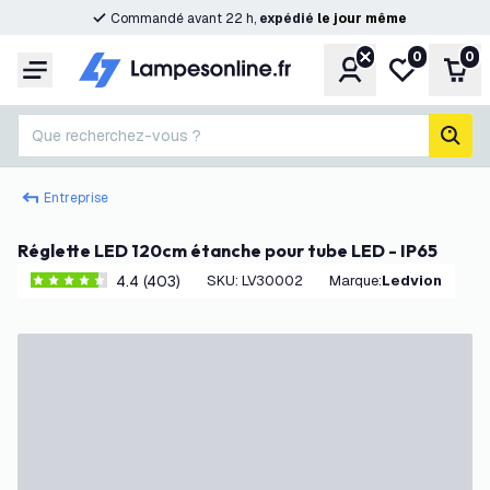
Commandé avant 22 h,
expédié
le
jour
même
0
0
Compte
Ma liste de s
Pani
Menu
Que recherchez-vous ?
rech
Entreprise
Réglette LED 120cm étanche pour tube LED - IP65
4.4 (403)
SKU
:
LV30002
Marque
:
Ledvion
4.4 étoiles de notation