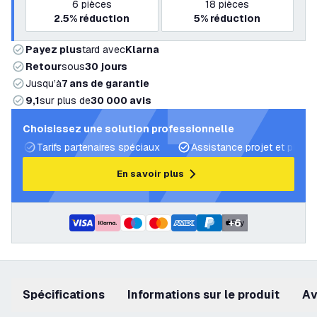
6
pièces
18
pièces
2.5%
réduction
5%
réduction
Payez plus
tard avec
Klarna
Retour
sous
30 jours
Jusqu’à
7 ans de garantie
9,1
sur plus de
30 000 avis
Choisissez une solution professionnelle
Tarifs partenaires spéciaux
Assistance projet et plans 
En savoir plus
+
6
Spécifications
Informations sur le produit
a