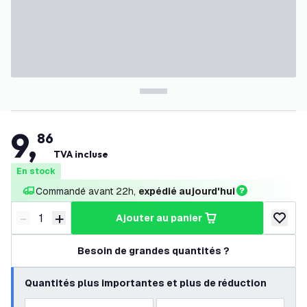
9
,
86
TVA incluse
En stock
Commandé avant 22h, 
expédié aujourd'hui
-
+
ajouter au panier
Diminuer la quantité
Augmenter la quantité
ajouter 
Besoin de grandes quantités ?
Quantités plus importantes et plus de réduction