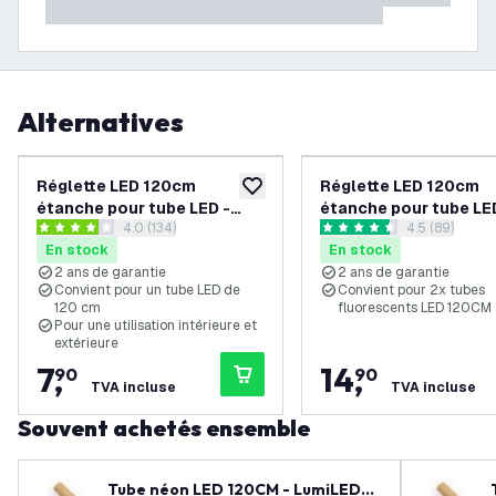
Alternatives
Réglette LED 120cm
Réglette LED 120cm
ajouter à la liste de souhaits
étanche pour tube LED -
étanche pour tube LE
ouvrir le tiroir des avis
4.0 (134)
ouvrir le tiro
4.5 (89)
IP65
Double - IP65
4 étoiles de notation
4.5 étoiles de notation
En stock
En stock
2 ans de garantie
2 ans de garantie
Convient pour un tube LED de
Convient pour 2x tubes
120 cm
fluorescents LED 120CM
Pour une utilisation intérieure et
extérieure
7
,
14
,
90
90
TVA incluse
TVA incluse
Souvent achetés ensemble
Tube néon LED 120CM - LumiLEDs -