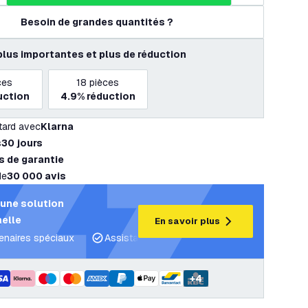
Besoin de grandes quantités ?
plus importantes et plus de réduction
ces
18
pièces
uction
4.9%
réduction
tard avec
Klarna
s
30 jours
s de garantie
de
30 000 avis
une solution
elle
En savoir plus
tenaires spéciaux
Assistance projet et plans d’éclairage
C
+
4