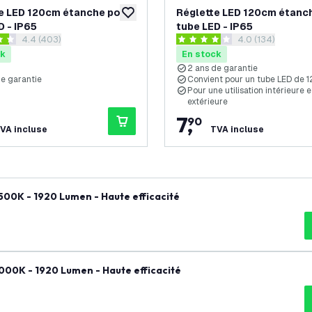
e LED 120cm étanche pour
Réglette LED 120cm étanc
souhaits
ajouter à la liste de souhaits
D - IP65
tube LED - IP65
ouvrir le tiroir des avis
4.4 (403)
ouvrir le tiroir d
4.0 (134)
es de notation
4 étoiles de notation
ck
En stock
2 ans de garantie
de garantie
Convient pour un tube LED de 
Pour une utilisation intérieure e
extérieure
7
,
90
VA incluse
TVA incluse
00K - 1920 Lumen - Haute efficacité
000K - 1920 Lumen - Haute efficacité