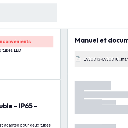
Manuel et docu
Inconvénients
s tubes LED
LV30013-LV30018_man
est adaptée pour deux tubes