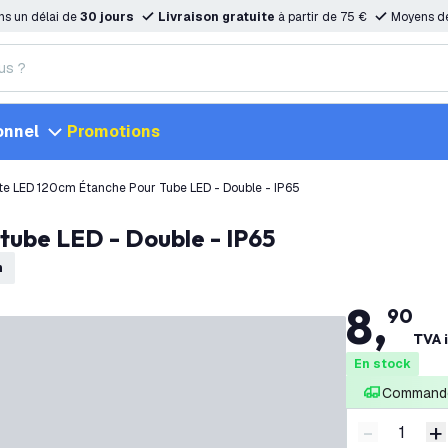
ns un délai de
30 jours
Livraison gratuite
à partir de 75 €
Moyens d
onnel
Promotions
te LED 120cm Étanche Pour Tube LED - Double - IP65
tube LED - Double - IP65
n
8
,
90
TVA 
En stock
Commandé
-
+
Diminuer l
A