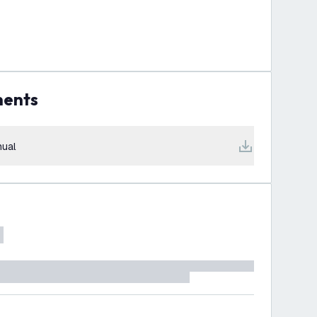
ments
ual