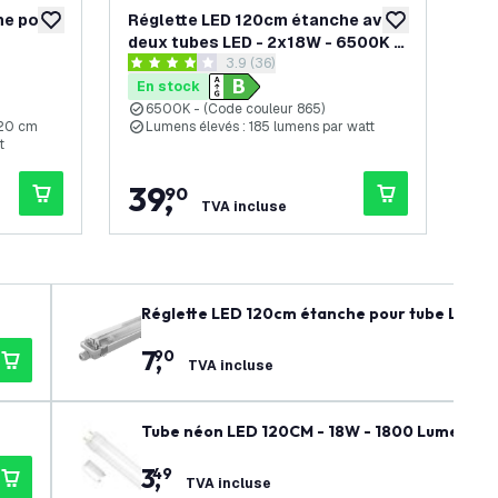
he pour
Réglette LED 120cm étanche avec
Ré
ajouter à la liste de souhaits
ajouter à la list
deux tubes LED - 2x18W - 6500K -
de
es avis
ouvrir le tiroir des avis
3.9 (36)
3330 Lumen
18
3.9 étoiles de notation
4.3 
En stock
En
6500K - (Code couleur 865)
1
120 cm
Lumens élevés : 185 lumens par watt
4
t
I
d
39
,
1
90
TVA incluse
Réglette LED 120cm étanche pour tube LED - 
7
,
90
TVA incluse
Tube néon LED 120CM - 18W - 1800 Lumen - 6
3
,
49
TVA incluse