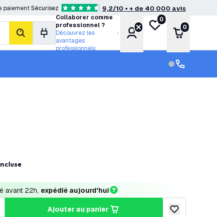
e paiement
Sécurisez
9,2/10 • + de 40 000 avis
4.6 étoiles de notation
Collaborer comme
0
Ma liste de souhait
professionnel ?
0
Compte
Panier
Découvrez les
rechercher
avantages
professionnels
Service clien
Service clien
incluse
 avant 22h, 
expédié aujourd'hui
ajouter au panier
a quantité
ugmenter la quantité
ajouter à la lis