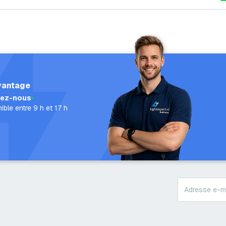
vantage
lez-nous
ible entre 9 h et 17 h