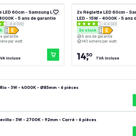
e LED 60cm - Samsung LED
2x Réglette LED 60cm - S
souhaits
ajouter à la liste de souhaits
 4000K - 5 ans de garantie
LED - 15W - 4000K - 5 ans 
ouvrir le tiroir des avis
4.4 (99)
ouvrir le tiroir de
4.4 (41)
garantie
es de notation
4.4 étoiles de notation
ck
En stock
de garantie
5 ans de garantie
mens par watt
140 lumens par watt
14
,
50
VA incluse
TVA incluse
 Rio - 3W - 4000K - Ø85mm - 6 pièces
evilla - 3W - 2700K - 92mm - Carré - 6 pièces