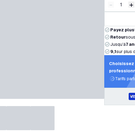
-
+
Diminuer l
A
Payez plus
Retour
sou
Jusqu’à
7 an
9,1
sur plus 
Choisissez 
professionn
Tarifs par