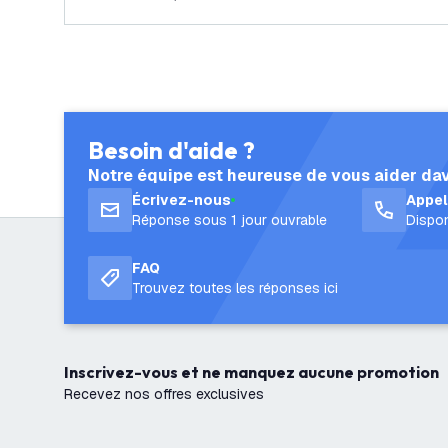
Besoin d'aide ?
Notre équipe est heureuse de vous aider da
Écrivez-nous
Appe
Réponse sous 1 jour ouvrable
Dispon
FAQ
Trouvez toutes les réponses ici
Inscrivez-vous et ne manquez aucune promotion
Recevez nos offres exclusives