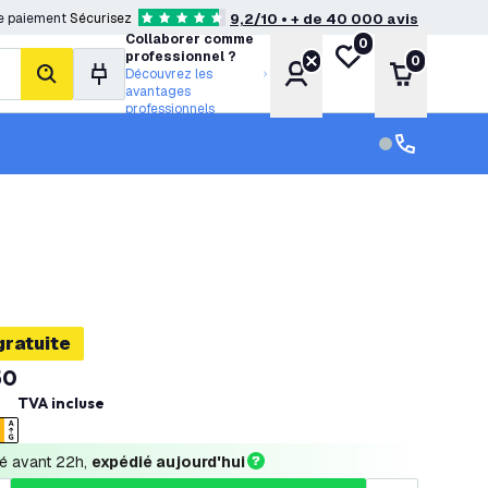
e paiement
Sécurisez
9,2/10 • + de 40 000 avis
4.6 étoiles de notation
Collaborer comme
0
Ma liste de souhait
professionnel ?
0
Compte
Panier
Découvrez les
rechercher
avantages
professionnels
Service clien
Service clien
gratuite
50
TVA incluse
 avant 22h, 
expédié aujourd'hui