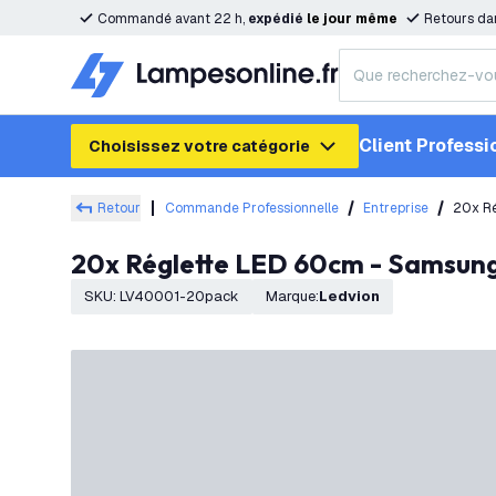
Commandé avant 22 h,
expédié
le
jour
même
Retours da
Client Professi
Choisissez votre catégorie
Retour
Commande Professionnelle
Entreprise
20x Ré
20x Réglette LED 60cm - Samsung
SKU
:
LV40001-20pack
Marque
:
Ledvion