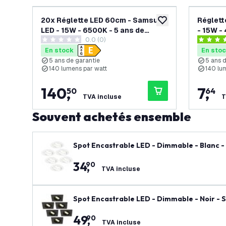
20x Réglette LED 60cm - Samsung
Réglett
ajouter à la liste de 
LED - 15W - 6500K - 5 ans de
- 15W -
0.0 (0)
garantie
0 étoiles de notation
4.4 étoil
En stock
En sto
5 ans de garantie
5 ans 
140 lumens par watt
140 lu
140
,
7
,
50
64
TVA incluse
T
Souvent achetés ensemble
Spot Encastrable LED - Dimmable - Blanc -
34
,
90
TVA incluse
Spot Encastrable LED - Dimmable - Noir - S
49
,
90
TVA incluse