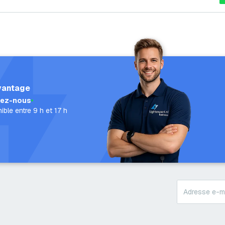
vantage
lez-nous
ible entre 9 h et 17 h