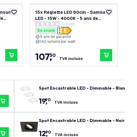
amsung
15x Réglette LED 60cm - Samsung
25
ajouter à la liste de souhaits
ajouter à la list
de
LED - 15W - 4000K - 5 ans de
LED
s avis
0.0 (0)
garantie
ga
0 étoiles de notation
0 ét
En stock
En
5 ans de garantie
G
140 lumens par watt
1
I
107
,
1
50
TVA incluse
Spot Encastrable LED - Dimmable - Blanc - Ri
19
,
90
TVA incluse
Spot Encastrable LED - Dimmable - Noir - Sev
12
,
90
TVA incluse