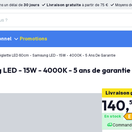
ns un délai de
30 jours
Livraison gratuite
à partir de 75 €
Moyens d
onnel
Promotions
glette LED 60cm - Samsung LED - 15W - 4000K - 5 Ans De Garantie
 LED - 15W - 4000K - 5 ans de garantie
Livraison 
140
,
En stock
Commandé