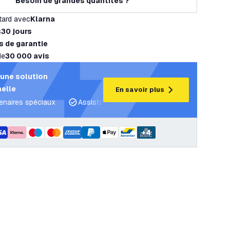
Besoin de grandes quantités ?
tard avec
Klarna
s
30 jours
s de garantie
de
30 000 avis
une solution
elle
En savoir plus
tenaires spéciaux
Assistance projet et plans d’éclairage
C
+
4