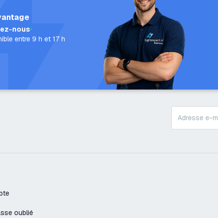
vantage
lez-nous
ible entre 9 h et 17 h
pte
sse oublié