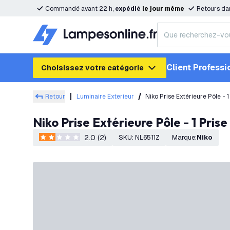
Commandé avant 22 h,
expédié
le
jour
même
Retours da
Client Professi
Choisissez votre catégorie
Retour
Luminaire Exterieur
Niko Prise Extérieure Pôle - 
Niko Prise Extérieure Pôle - 1 Pri
2.0 (2)
SKU
:
NL6511Z
Marque
:
Niko
2 étoiles de notation