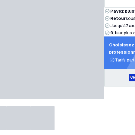
Payez plus
Retour
sou
Jusqu’à
7 an
9,1
sur plus 
Choisissez 
professionn
Tarifs par