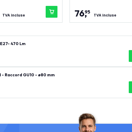
76
,
95
TVA incluse
TVA incluse
 E27- 470 Lm
nd - Raccord GU10 - ø80 mm