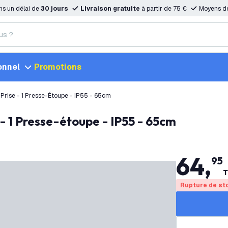
ns un délai de
30 jours
Livraison gratuite
à partir de 75 €
Moyens d
onnel
Promotions
1 Prise - 1 Presse-Étoupe - IP55 - 65cm
se - 1 Presse-étoupe - IP55 - 65cm
64
,
95
T
Rupture de st