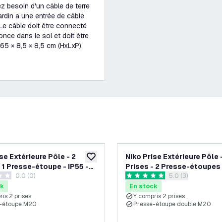
vez besoin d'un câble de terre
ardin a une entrée de câble
Le câble doit être connecté
nce dans le sol et doit être
 65 × 8,5 × 8,5 cm (HxLxP).
se Extérieure Pôle - 2
Niko Prise Extérieure Pôle 
souhaits
ajouter à la liste de souhaits
- 1 Presse-étoupe - IP55 -
Prises - 2 Presse-étoupes 
0.0 (0)
ouvrir le tiroir de
5.0 (3)
65cm
 de notation
5 étoiles de notation
ck
En stock
is 2 prises
Y compris 2 prises
-étoupe M20
Presse-étoupe double M20