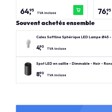
64
,
76
,
95
95
TVA incluse
Souvent achetés ensemble
Calex Softline Sphérique LED Lampe Ø45 -
4
,
90
TVA incluse
Spot LED en saillie - Dimmable - Noir - Ro
8
,
90
TVA incluse