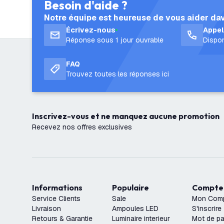
Besoin d'aide ?
Notre équipe est heureuse de vous aider da
Écrivez-nous
Appe
Réponse sous 1 jour ouvrable
Dispon
FAQ
Trouvez toutes les réponses ici
Inscrivez-vous et ne manquez aucune promotion
Recevez nos offres exclusives
Informations
Populaire
Compte
Service Clients
Sale
Mon Com
Livraison
Ampoules LED
S'inscrire
Retours & Garantie
Luminaire interieur
Mot de pa