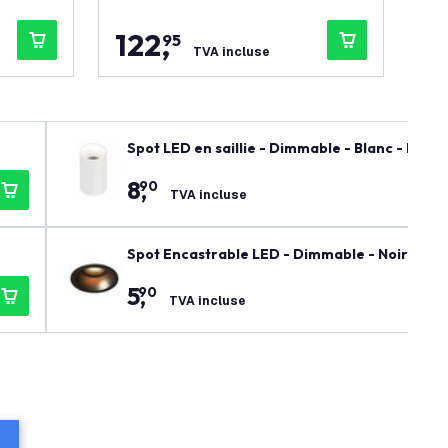
122
,
1
95
TVA incluse
Spot LED en saillie - Dimmable - Blanc - Ron
8
,
90
TVA incluse
Spot Encastrable LED - Dimmable - Noir - Ro
5
,
90
TVA incluse