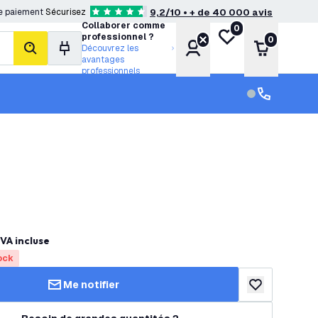
e paiement
Sécurisez
9,2/10 • + de 40 000 avis
4.6 étoiles de notation
Collaborer comme
0
Ma liste de souhait
professionnel ?
0
Compte
Panier
Découvrez les
rechercher
avantages
professionnels
Service clien
Service clien
VA incluse
ock
Me notifier
ajouter à la lis