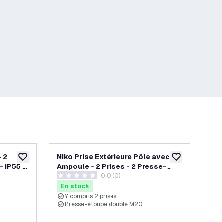
- 2
Niko Prise Extérieure Pôle avec
Pri
ajouter à la liste de souhaits
ajouter à la list
- IP55 -
Ampoule - 2 Prises - 2 Presse-
Pri
s avis
0.0 (0)
étoupes - IP55 - 65cm
65
0 étoiles de notation
5 ét
En stock
En
Y compris 2 prises
Y
Presse-étoupe double M20
P