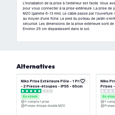
L'installation de la prise à l'extérieur est facile. Vous a
pour vous connecter à la prise extérieure. La prise de j
M20 (gamme 6-13 mm). Le câble passe par l'ouverture. 
au moyen d'une fiche. Le pied du poteau de jardin s'enfo
sécurisé. Les dimensions de la prise extérieure sont de
Environ 25 cm disparaissent dans le sol.
Alternatives
Niko Prise Extérieure Pôle - 1 Prise
Niko Pri
ajouter à la liste de 
- 2 Presse-étoupes - IP55 - 65cm
Prises 
ouvrir le tiroir des avis
5.0 (1)
65cm
5 étoiles de notation
0 étoiles
En stock
En sto
Y compris 1 prise
Y compr
Presse-étoupe double M20
Presse