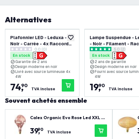
Alternatives
Plafonnier LED - Leduxa -
Lampe Suspendue - L
ajouter à la liste de souhaits
Noir - Carrée - 4x Raccord
- Noir - Filament - Ra
0.0 (0)
ouvrir le tiroi
5.0 (2)
E27 - 16W
E27 - 4W
0 étoiles de notation
5 étoiles de notation
En stock
En stock
Garantie de 2 ans
2 ans de garantie
Design moderne en noir
Design moderne en noir
Livré avec source lumineuse 4x
Fourni avec source lumi
4W
4W
74
,
19
,
90
90
TVA incluse
TVA incluse
Souvent achetés ensemble
Calex Organic Evo Rose Led XXL Ra
nge 220-240V 80LM 6W 1800K E2
39
,
90
7 dimmable. energy label B - Lamp
TVA incluse
e Vintage