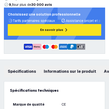
9,1
sur plus de
30 000 avis
Choisissez une solution professionnelle
Tarifs partenaires spéciaux
Assistance projet et plans 
En savoir plus
+
6
Spécifications
Informations sur le produit
a
Spécifications techniques
Marque de qualité
CE