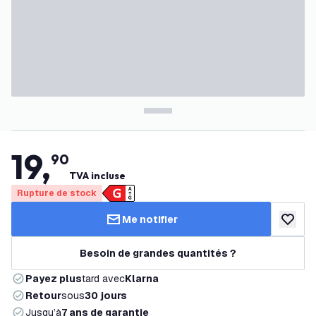
19
,
90
TVA incluse
Rupture de stock
Me notifier
ajouter 
Besoin de grandes quantités ?
Payez plus
tard avec
Klarna
Retour
sous
30 jours
Jusqu’à
7 ans de garantie