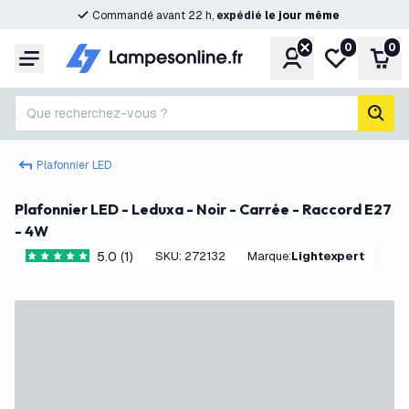
Commandé avant 22 h,
expédié
le
jour
même
0
0
Compte
Ma liste de s
Pani
Menu
Que recherchez-vous ?
rech
Plafonnier LED
Plafonnier LED - Leduxa - Noir - Carrée - Raccord E27
- 4W
5.0 (1)
SKU
:
272132
Marque
:
Lightexpert
5 étoiles de notation