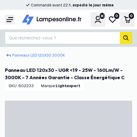
Commandé avant 22 h,
expédié
le
jour
même
0
0
Compte
Ma liste de s
Pani
Menu
Que recherchez-vous ?
rech
Panneaux LED 120X30 3000K
Panneau LED 120x30 - UGR <19 - 25W - 160Lm/W -
3000K - 7 Années Garantie - Classe Énergétique C
SKU
:
802233
Marque
:
Lightexpert