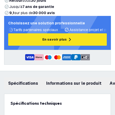
Retour
sous
30 jours
Jusqu’à
7 ans de garantie
9,1
sur plus de
30 000 avis
Choisissez une solution professionnelle
Tarifs partenaires spéciaux
Assistance projet et plans 
En savoir plus
+
6
Spécifications
Informations sur le produit
a
Spécifications techniques