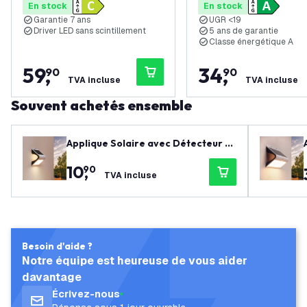
En stock
En stock
Classe Énergétique C
Classe énergétique A
Garantie 7 ans
UGR <19
Driver LED sans scintillement
5 ans de garantie
Classe énergétique A
59
,
34
,
90
90
TVA incluse
TVA incluse
Souvent achetés ensemble
Applique Solaire avec Détecteur d
e Mouvement - Blanc - 1.5W - 3000
10
,
90
K
TVA incluse
Besoin d'aide ?
Notre équipe est heureuse de vous aider
davantage
Écrivez-nous