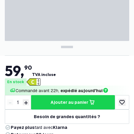
59
,
90
TVA incluse
En stock
Commandé avant 22h, 
expédié aujourd'hui
-
+
ajouter au panier
Diminuer la quantité
Augmenter la quantité
ajouter 
Besoin de grandes quantités ?
Payez plus
tard avec
Klarna