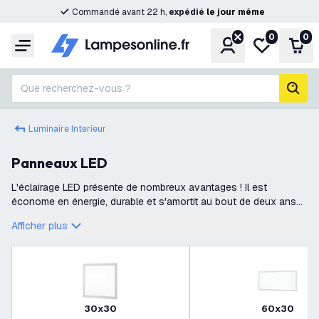
Commandé avant 22 h,
expédié
le
jour
même
0
0
Compte
Ma liste de s
Pani
Menu
Que recherchez-vous ?
rech
Luminaire Interieur
Panneaux LED
L'éclairage LED présente de nombreux avantages ! Il est
économe en énergie, durable et s'amortit au bout de deux ans
environ. Un panneau LED présente un certain nombre
Afficher plus
d'avantages supplémentaires. Vou
30x30
60x30