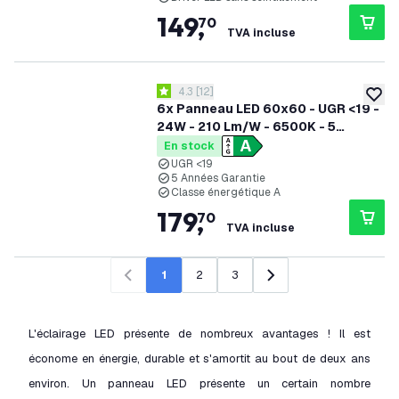
149
,
70
TVA incluse
ouvrir le tiroir des avis
4.3
[
12
]
4.3 étoiles de notation
ajoute
6x Panneau LED 60x60 - UGR <19 -
24W - 210 Lm/W - 6500K - 5
Années Garantie - Classe
En stock
énergétique A
UGR <19
5 Années Garantie
Classe énergétique A
179
,
70
TVA incluse
1
2
3
Précédent
Suivant
L'éclairage LED présente de nombreux avantages ! Il est
économe en énergie, durable et s'amortit au bout de deux ans
environ. Un panneau LED présente un certain nombre