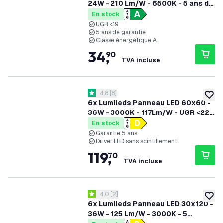
24W - 210 Lm/W - 6500K - 5 ans de
garantie - Classe énergétique A
En stock
UGR <19
5 ans de garantie
Classe énergétique A
34
,
90
TVA incluse
ouvrir le tiroir des avis
4.8
[
8
]
4.8 étoiles de notation
ajoute
6x Lumileds Panneau LED 60x60 -
36W - 3000K - 117Lm/W - UGR <22 -
5 Années Garantie
En stock
Garantie 5 ans
Driver LED sans scintillement
119
,
70
TVA incluse
ouvrir le tiroir des avis
4.0
[
2
]
4 étoiles de notation
ajoute
6x Lumileds Panneau LED 30x120 -
36W - 125 Lm/W - 3000K - 5