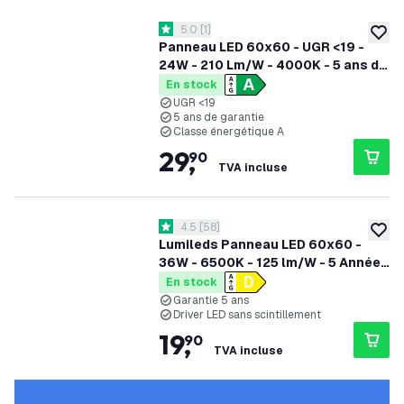
ouvrir le tiroir des avis
5.0
[
1
]
5 étoiles de notation
ajoute
Panneau LED 60x60 - UGR <19 -
24W - 210 Lm/W - 4000K - 5 ans de
garantie - Classe énergétique A
En stock
UGR <19
5 ans de garantie
Classe énergétique A
29
,
90
TVA incluse
ouvrir le tiroir des avis
4.5
[
58
]
4.5 étoiles de notation
ajoute
Lumileds Panneau LED 60x60 -
36W - 6500K - 125 lm/W - 5 Années
Garantie
En stock
Garantie 5 ans
Driver LED sans scintillement
19
,
90
TVA incluse