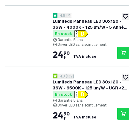
ouvrir le tiroir des avis
4.6
[
71
]
4.6 étoiles de notation
ajoute
Lumileds Panneau LED 30x120 -
36W - 4000K - 125 lm/W - 5 Années
Garantie
En stock
Garantie 5 ans
Driver LED sans scintillement
24
,
90
TVA incluse
ouvrir le tiroir des avis
4.3
[
132
]
4.3 étoiles de notation
ajoute
Lumileds Panneau LED 30x120 -
36W - 6500K - 125 lm/W - UGR <22
- 5 Années Garantie
En stock
Garantie 5 ans
Driver LED sans scintillement
24
,
90
TVA incluse