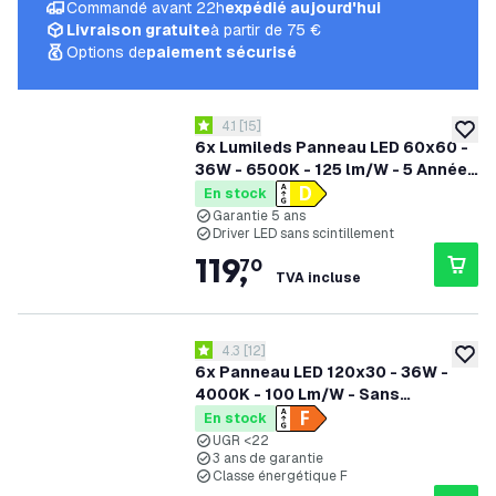
Commandé avant 22h
expédié aujourd'hui
Livraison gratuite
à partir de 75 €
Options de
paiement sécurisé
ouvrir le tiroir des avis
4.1
[
15
]
4.1 étoiles de notation
ajoute
6x Lumileds Panneau LED 60x60 -
36W - 6500K - 125 lm/W - 5 Années
Garantie
En stock
Garantie 5 ans
Driver LED sans scintillement
119
,
70
TVA incluse
ouvrir le tiroir des avis
4.3
[
12
]
4.3 étoiles de notation
ajoute
6x Panneau LED 120x30 - 36W -
4000K - 100 Lm/W - Sans
scintillement - UGR <22 - Garantie
En stock
de 3 ans
UGR <22
3 ans de garantie
Classe énergétique F