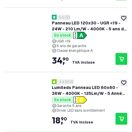
ouvrir le tiroir des avis
5.0
[
2
]
5 étoiles de notation
ajoute
Panneau LED 120x30 - UGR <19 -
24W - 210 Lm/W - 4000K - 5 ans de
garantie - Classe énergétique A
En stock
UGR <19
5 ans de garantie
Classe énergétique A
34
,
90
TVA incluse
ouvrir le tiroir des avis
4.4
[
103
]
4.4 étoiles de notation
ajoute
Lumileds Panneau LED 60x60 -
36W - 4000K - 125Lm/W - 5 Années
Garantie
En stock
Garantie 5 ans
Driver LED sans scintillement
18
,
90
TVA incluse