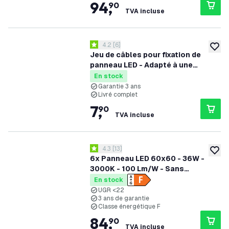
94
,
90
TVA incluse
ouvrir le tiroir des avis
4.2
[
6
]
4.2 étoiles de notation
ajoute
Jeu de câbles pour fixation de
panneau LED - Adapté à une
longueur de panneau jusqu'à 150
En stock
cm
Garantie 3 ans
Livré complet
7
,
90
TVA incluse
ouvrir le tiroir des avis
4.3
[
13
]
4.3 étoiles de notation
ajoute
6x Panneau LED 60x60 - 36W -
3000K - 100 Lm/W - Sans
scintillement - UGR <22 - Garantie
En stock
de 3 ans
UGR <22
3 ans de garantie
Classe énergétique F
84
,
90
TVA incluse