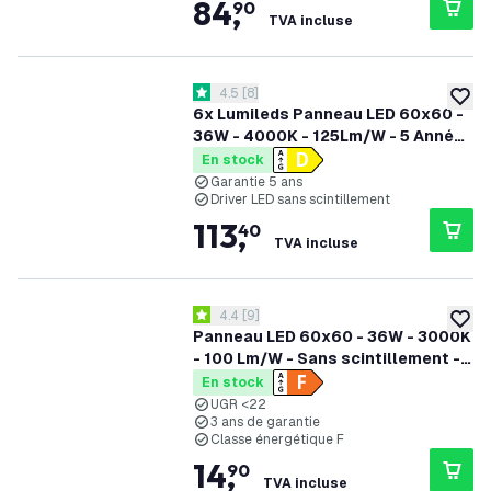
84
,
90
TVA incluse
ouvrir le tiroir des avis
4.5
[
8
]
4.5 étoiles de notation
ajoute
6x Lumileds Panneau LED 60x60 -
36W - 4000K - 125Lm/W - 5 Années
Garantie
En stock
Garantie 5 ans
Driver LED sans scintillement
113
,
40
TVA incluse
ouvrir le tiroir des avis
4.4
[
9
]
4.4 étoiles de notation
ajoute
Panneau LED 60x60 - 36W - 3000K
- 100 Lm/W - Sans scintillement -
UGR <22 - Garantie de 3 ans
En stock
UGR <22
3 ans de garantie
Classe énergétique F
14
,
90
TVA incluse