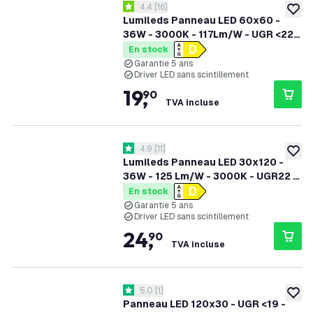
ouvrir le tiroir des avis
4.4
[
16
]
4.4 étoiles de notation
ajoute
Lumileds Panneau LED 60x60 -
36W - 3000K - 117Lm/W - UGR <22 -
5 Années Garantie
En stock
Garantie 5 ans
Driver LED sans scintillement
19
,
90
TVA incluse
ouvrir le tiroir des avis
4.9
[
11
]
4.9 étoiles de notation
ajoute
Lumileds Panneau LED 30x120 -
36W - 125 Lm/W - 3000K - UGR22 -
5 Années Garantie
En stock
Garantie 5 ans
Driver LED sans scintillement
24
,
90
TVA incluse
ouvrir le tiroir des avis
5.0
[
1
]
5 étoiles de notation
ajoute
Panneau LED 120x30 - UGR <19 -