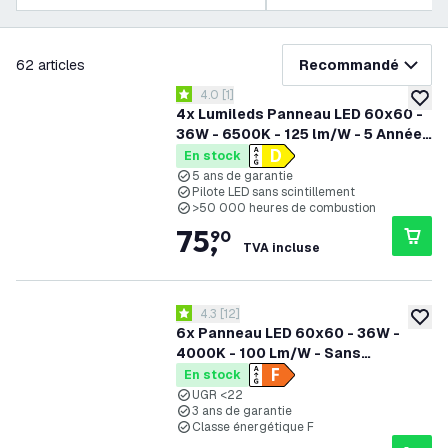
filtrer
62
articles
Recommandé
ouvrir le tiroir des avis
4.0
[
1
]
4 étoiles de notation
ajoute
4x Lumileds Panneau LED 60x60 -
36W - 6500K - 125 lm/W - 5 Années
Garantie
En stock
5 ans de garantie
Pilote LED sans scintillement
>50 000 heures de combustion
75
,
90
TVA incluse
ouvrir le tiroir des avis
4.3
[
12
]
4.3 étoiles de notation
ajoute
6x Panneau LED 60x60 - 36W -
4000K - 100 Lm/W - Sans
scintillement - UGR <22 - Garantie
En stock
de 3 ans
UGR <22
3 ans de garantie
Classe énergétique F