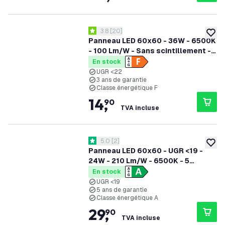
ouvrir le tiroir des avis
3.8
[
20
]
3.8 étoiles de notation
ajoute
Panneau LED 60x60 - 36W - 6500K
- 100 Lm/W - Sans scintillement -
UGR <22 - Garantie de 3 ans
En stock
UGR <22
3 ans de garantie
Classe énergétique F
14
,
90
TVA incluse
ouvrir le tiroir des avis
5.0
[
2
]
5 étoiles de notation
ajoute
Panneau LED 60x60 - UGR <19 -
24W - 210 Lm/W - 6500K - 5
Années Garantie - Classe
En stock
énergétique A
UGR <19
5 ans de garantie
Classe énergétique A
29
,
90
TVA incluse