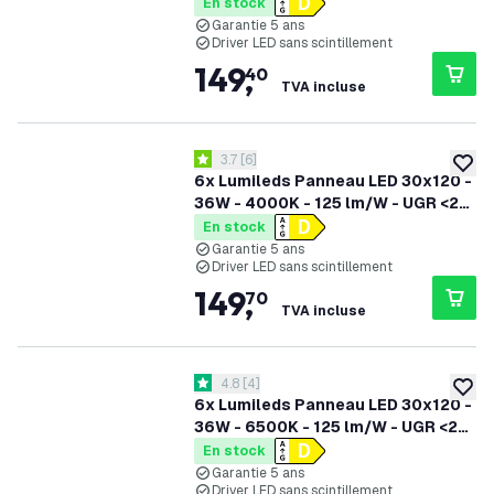
Années Garantie
En stock
Garantie 5 ans
Driver LED sans scintillement
149
,
40
TVA incluse
ouvrir le tiroir des avis
3.7
[
6
]
3.7 étoiles de notation
ajoute
6x Lumileds Panneau LED 30x120 -
36W - 4000K - 125 lm/W - UGR <22
- 5 Années Garantie
En stock
Garantie 5 ans
Driver LED sans scintillement
149
,
70
TVA incluse
ouvrir le tiroir des avis
4.8
[
4
]
4.8 étoiles de notation
ajoute
6x Lumileds Panneau LED 30x120 -
36W - 6500K - 125 lm/W - UGR <22
- 5 Années Garantie
En stock
Garantie 5 ans
Driver LED sans scintillement