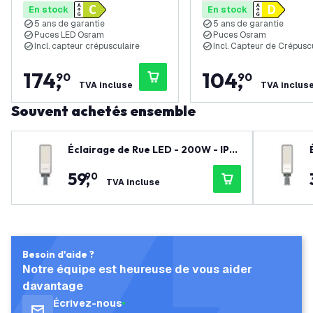
En stock
En stock
170 Lm/W - 4000K - IP66 - 5
IP66 - 5 ans de garant
5 ans de garantie
5 ans de garantie
ans de garantie
Puces LED Osram
Puces Osram
Incl. capteur crépusculaire
Incl. Capteur de Crépusc
174
,
104
,
90
90
TVA incluse
TVA inclus
Souvent achetés ensemble
Éclairage de Rue LED - 200W - IP6
5 - 130lm/W - 4000K - Osram Chip
59
,
90
LED
TVA incluse
Besoin d'aide ?
Notre équipe est heureuse de vous aider
davantage
Écrivez-nous