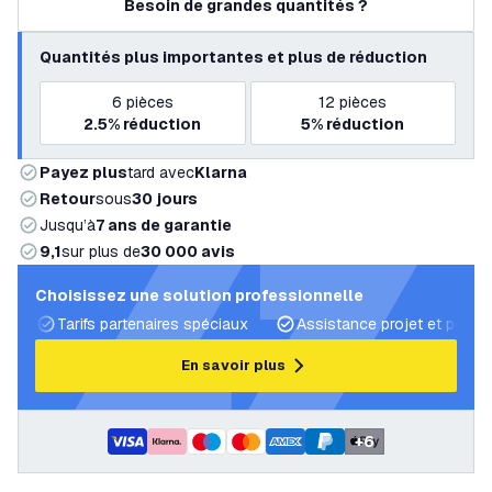
Besoin de grandes quantités ?
Quantités plus importantes et plus de réduction
6
pièces
12
pièces
2.5%
réduction
5%
réduction
Payez plus
tard avec
Klarna
Retour
sous
30 jours
Jusqu’à
7 ans de garantie
9,1
sur plus de
30 000 avis
Choisissez une solution professionnelle
Tarifs partenaires spéciaux
Assistance projet et plans 
En savoir plus
+
6