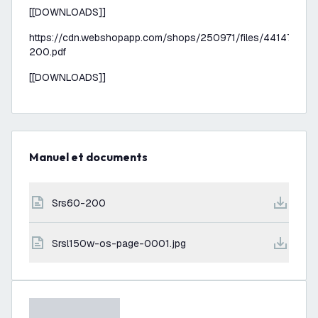
[[DOWNLOADS]]
https://cdn.webshopapp.com/shops/250971/files/441473390
200.pdf
[[DOWNLOADS]]
Manuel et documents
srs60-200
srsl150w-os-page-0001.jpg