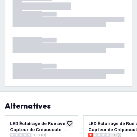
Alternatives
LED Éclairage de Rue avec
LED Éclairage de Rue
ajouter à la liste de souhaits
Capteur de Crépuscule -
Capteur de Crépuscul
0.0 (0)
ouvrir le tiroi
1.0 (1)
200W - Osram Chip LED -
60W - 150 Lm/W - 40
0 étoiles de notation
1 étoiles de notation