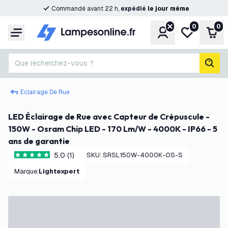
Commandé avant 22 h,
expédié
le
jour
même
0
0
Compte
Ma liste de s
Pani
Menu
Que recherchez-vous ?
rech
Eclairage De Rue
LED Éclairage de Rue avec Capteur de Crépuscule -
150W - Osram Chip LED - 170 Lm/W - 4000K - IP66 - 5
ans de garantie
5.0 (1)
SKU
:
SRSL150W-4000K-OS-S
5 étoiles de notation
Marque
:
Lightexpert