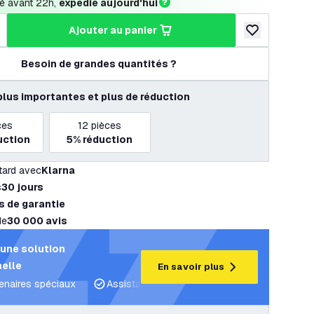
 avant 22h, 
expédié aujourd'hui
ajouter au panier
a quantité
ugmenter la quantité
ajouter à la lis
Besoin de grandes quantités ?
plus importantes et plus de réduction
ces
12
pièces
uction
5%
réduction
tard avec
Klarna
s
30 jours
s de garantie
de
30 000 avis
une solution
elle
En savoir plus
tenaires spéciaux
Assistance projet et plans d’éclairage
C