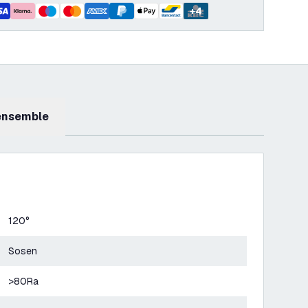
+
4
 ensemble
120°
Sosen
>80Ra