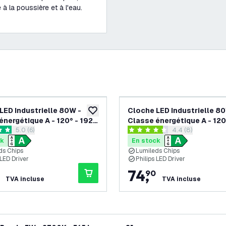
à la poussière et à l'eau.
LED Industrielle 80W -
Cloche LED Industrielle 8
souhaits
ajouter à la liste de souhaits
énergétique A - 120° - 192
Classe énergétique A - 120
ouvrir le tiroir des avis
5.0 (6)
ouvrir le tiroir de
4.4 (8)
4000K - IP65 - Dimmable
Lm/W - 6000K - IP65 - Di
 de notation
4.4 étoiles de notation
ck
En stock
ds Chips
Lumileds Chips
 LED Driver
Philips LED Driver
74
,
90
TVA incluse
TVA incluse