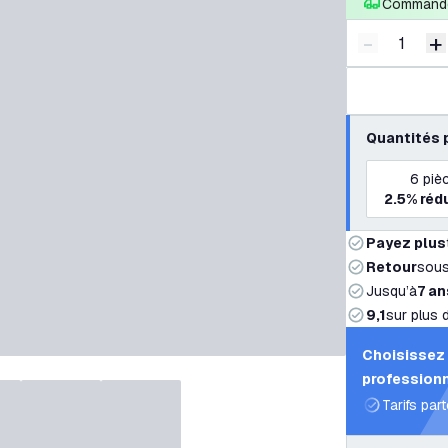
Commandé
-
+
Diminuer l
A
Quantités 
6
piè
2.5%
réd
Payez plus
Retour
sou
Jusqu’à
7 an
9,1
sur plus 
Choisissez 
professionn
Tarifs par