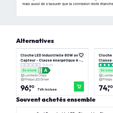
mais aussi de s'assurer que la connexion reste étanche 
Alternatives
Cloche LED Industrielle 80W avec
Cloche 
ajouter à la liste de 
Capteur - Classe énergétique A -
Classe 
0.0 (0)
120° - 192 Lm/W - 6000K - IP65 -
Lm/W - 
0 étoiles de notation
5 étoiles
Dimmable
En stock
En sto
Lumileds Chips
Lumile
Philips LED Driver
Philips
96
,
74
,
90
90
TVA incluse
Souvent achetés ensemble