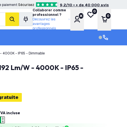
e paiement
Sécurisez
9,2/10 • + de 40 000 avis
4.6 étoiles de notation
Collaborer comme
0
Ma liste de souhait
professionnel ?
0
Compte
Panier
Découvrez les
rechercher
avantages
professionnels
Service clien
Service clien
W - 4000K - IP65 - Dimmable
gratuite
VA incluse