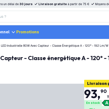
ns un délai de
30 jours
Livraison gratuite
à partir de 75 €
Moyens d
onnel
Promotions
 LED Industrielle 80W Avec Capteur - Classe Énergétique A - 120° - 192 Lm/
Livraison 
93
,
90
T
En stock