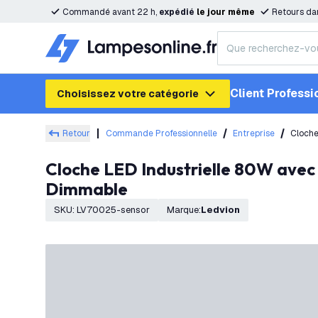
Commandé avant 22 h,
expédié
le
jour
même
Retours da
Client Professi
Choisissez votre catégorie
Retour
Commande Professionnelle
Entreprise
Cloche
Cloche LED Industrielle 80W avec Capteur - Classe énergétique A - 120° - 192 Lm/W - 4000K - IP65 -
Dimmable
SKU
:
LV70025-sensor
Marque
:
Ledvion