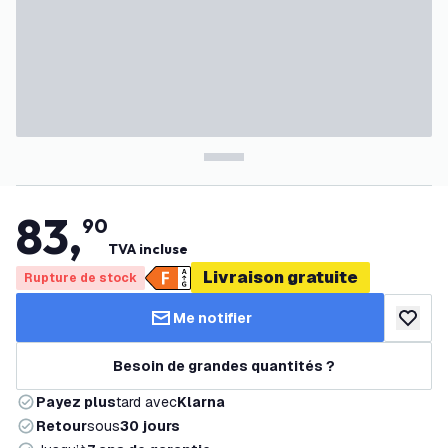
83
,
90
TVA incluse
Livraison gratuite
Rupture de stock
Me notifier
ajouter 
Besoin de grandes quantités ?
Payez plus
tard avec
Klarna
Retour
sous
30 jours