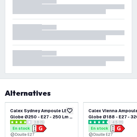
Alternatives
Calex Sydney Ampoule LED
Calex Vienna Ampoul
ajouter à la liste de souhaits
Globe Ø250 - E27 - 250 Lm -
Globe Ø188 - E27 - 32
ouvrir le tiroir des avis
3.8 (5)
ouvrir le tiroi
4.5 (11)
Titane - Lampe Vintage
Or - Lampe Vintage
3.8 étoiles de notation
4.5 étoiles de notation
En stock
En stock
Douille E27
Douille E27