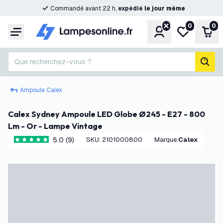
Commandé avant 22 h,
expédié
le
jour
même
0
0
Compte
Ma liste de s
Pani
Menu
Que recherchez-vous ?
rech
Ampoule Calex
Calex Sydney Ampoule LED Globe Ø245 - E27 - 800
Lm - Or - Lampe Vintage
5.0 (9)
SKU
:
2101000800
Marque
:
Calex
5 étoiles de notation