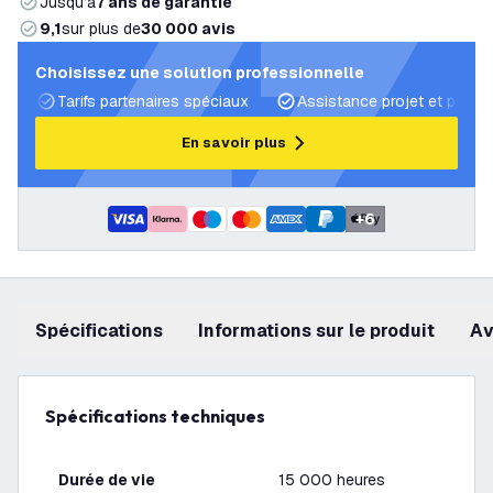
Jusqu’à
7 ans de garantie
9,1
sur plus de
30 000 avis
Choisissez une solution professionnelle
Tarifs partenaires spéciaux
Assistance projet et plans 
En savoir plus
+
6
Spécifications
Informations sur le produit
a
Spécifications techniques
Durée de vie
15 000 heures