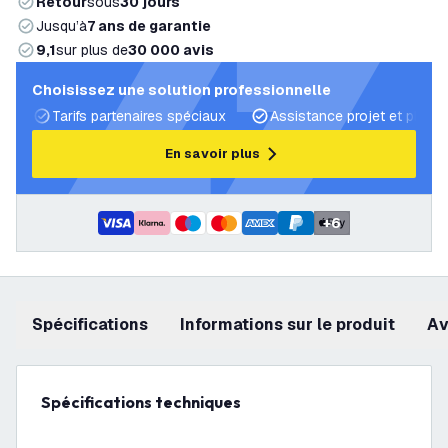
Retour
sous
30 jours
Jusqu’à
7 ans de garantie
9,1
sur plus de
30 000 avis
Choisissez une solution professionnelle
Tarifs partenaires spéciaux
Assistance projet et plans 
En savoir plus
+
6
Spécifications
Informations sur le produit
a
Spécifications techniques