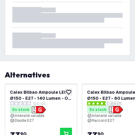
Alternatives
Calex Bilbao Ampoule LED
Calex Bilbao Ampoule
ajouter à la liste de souhaits
Ø150 - E27 - 140 Lumen - Or
Ø150 - E27 - 60 Lumen
0.0 (0)
ouvrir le tiroi
4.4 (7)
- Lampe Vintage
Titane - Lampe Vinta
0 étoiles de notation
4.4 étoiles de notation
En stock
En stock
Intensité variable
Intensité variable
Douille E27
Raccord E27
90
90