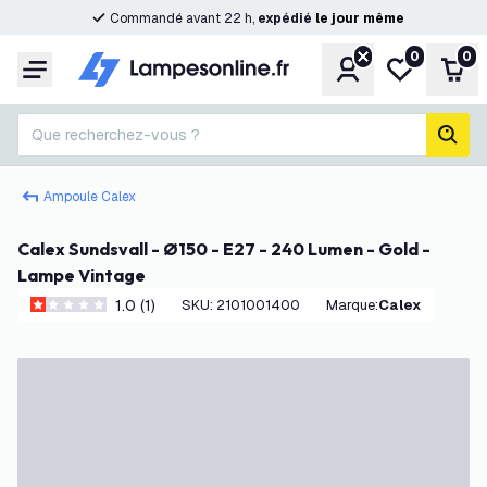
Commandé avant 22 h,
expédié
le
jour
même
0
0
Compte
Ma liste de s
Pani
Menu
Que recherchez-vous ?
rech
Ampoule Calex
Calex Sundsvall - Ø150 - E27 - 240 Lumen - Gold -
Lampe Vintage
1.0 (1)
SKU
:
2101001400
Marque
:
Calex
1 étoiles de notation