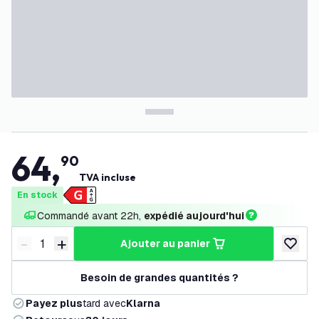
64
,
90
TVA incluse
En stock
Commandé avant 22h, 
expédié aujourd'hui
-
+
ajouter au panier
Diminuer la quantité
Augmenter la quantité
ajouter 
Besoin de grandes quantités ?
Payez plus
tard avec
Klarna